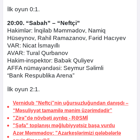
İlk oyun 0:1.
20:00. “Sabah” – “Neftçi”
Hakimlər: İnqilab Məmmədov, Namiq
Hüseynov, Rahil Ramazanov, Fərid Hacıyev
VAR: Nicat İsmayıllı
AVAR: Tural Qurbanov
Hakim-inspektor: Babək Quliyev
AFFA nümayəndəsi: Seymur Səlimli
“Bank Respublika Arena”
İlk oyun 2:1.
Vernidub “Neftçi”nin uğursuzluğundan danışdı –
“Məsuliyyət tamamilə mənim üzərimdədir”
"Zirə"də növbəti ayrılıq -
RƏSMİ
"Şəfa" toplanışı məğlubiyyətsiz başa vurdu
Azər Məmmədov: "Azarkeşlərimizi qələbələrlə