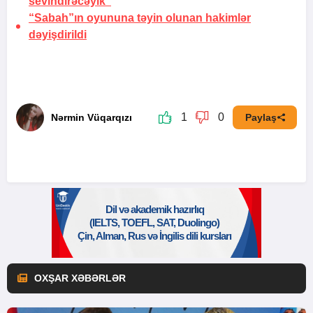
sevindirəcəyik"
“Sabah”ın oyununa təyin olunan hakimlər
dəyişdirildi
1
0
Nərmin Vüqarqızı
Paylaş
OXŞAR XƏBƏRLƏR