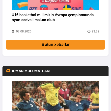
U16 basketbol millimizin Avropa çempionatında
M
oyun cədvəli məlum olub
58
07.08.2026
23:32
Bütün xəbərlər
İDMAN MƏLUMATLARI