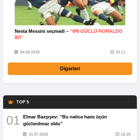
Nesta Messini seçmədi –
“ƏN GÜCLÜ RONALDO
“
IDI”
V
20
04.06.2026
20:11
Digərləri
TOP 5
01
Elmar Baxşıyev: “Bu nəticə hamı üçün
gözlənilməz oldu”
31.07.2026
16:26