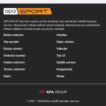
APA GROUP daxil olan saytlar uzerlər tərəfindən tam dəstəklənir. Müəllif hüquqları
qorunur. Məlumatdan istifadə etdikdə istinad mütləqdir. Məlumat internet səhifələrində
istifadə edildikdə müvafiq keçidin qoyulması mütləqdir.
Bütün xəbərlər
Atletika
Top oyunlar
Digər növləri
Döyüş növləri
Videolar
Stolüstü oyunlar
Top 10
Futbol xəbərləri
Gizlilik şərtləri
Tennis xəbərləri
Haqqımızda
Digər
Əlaqə
© 2007 - 2026 Bütün müəllif hüquqları qorunur.