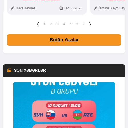
TOXUNUŞ
Hacı Heydər
02.06.2026
İsmayıl Xeyrullaye
1
2
3
4
5
6
7
Bütün Yazılar
SON XƏBƏRLƏR