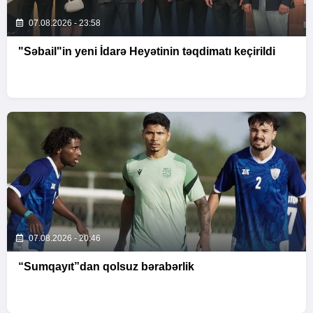
07.08.2026 - 23:58
"Səbail"in yeni İdarə Heyətinin təqdimatı keçirildi
07.08.2026 - 20:46
“Sumqayıt”dan qolsuz bərabərlik