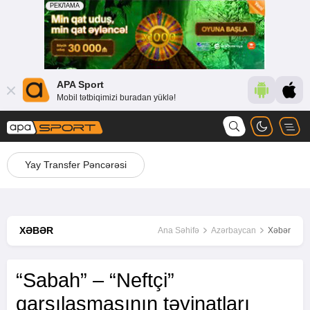
APA Sport
Mobil tətbiqimizi buradan yüklə!
Yay Transfer Pəncərəsi
XƏBƏR
Ana Səhifə
Azərbaycan
Xəbər
“Sabah” – “Neftçi”
qarşılaşmasının təyinatları