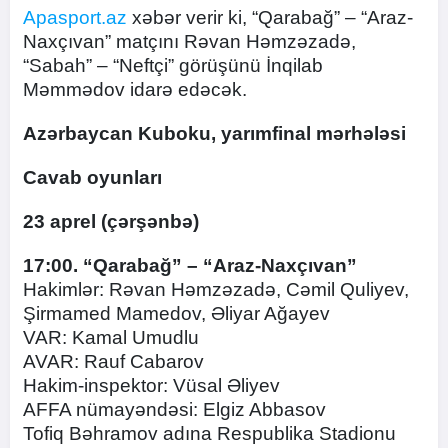
Apasport.az
xəbər verir ki, “Qarabağ” – “Araz-
Naxçıvan” matçını Rəvan Həmzəzadə,
“Sabah” – “Neftçi” görüşünü İnqilab
Məmmədov idarə edəcək.
Azərbaycan Kuboku, yarımfinal mərhələsi
Cavab oyunları
23 aprel (çərşənbə)
17:00. “Qarabağ” – “Araz-Naxçıvan”
Hakimlər: Rəvan Həmzəzadə, Cəmil Quliyev,
Şirmamed Mamedov, Əliyar Ağayev
VAR: Kamal Umudlu
AVAR: Rauf Cabarov
Hakim-inspektor: Vüsal Əliyev
AFFA nümayəndəsi: Elgiz Abbasov
Tofiq Bəhramov adına Respublika Stadionu