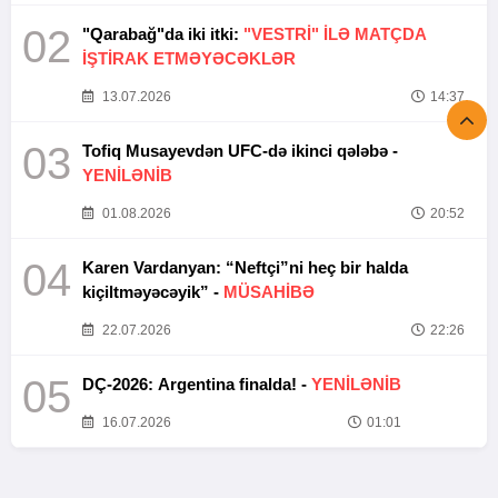
02
"Qarabağ"da iki itki:
"VESTRİ" İLƏ MATÇDA
İŞTİRAK ETMƏYƏCƏKLƏR
13.07.2026
14:37
03
Tofiq Musayevdən UFC-də ikinci qələbə -
YENİLƏNİB
01.08.2026
20:52
04
Karen Vardanyan: “Neftçi”ni heç bir halda
kiçiltməyəcəyik” -
MÜSAHİBƏ
22.07.2026
22:26
05
DÇ-2026: Argentina finalda! -
YENİLƏNİB
16.07.2026
01:01