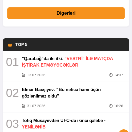
Digərləri
TOP 5
01
"Qarabağ"da iki itki:
"VESTRİ" İLƏ MATÇDA
İŞTİRAK ETMƏYƏCƏKLƏR
13.07.2026
14:37
02
Elmar Baxşıyev: “Bu nəticə hamı üçün
gözlənilməz oldu”
31.07.2026
16:26
03
Tofiq Musayevdən UFC-də ikinci qələbə -
YENİLƏNİB