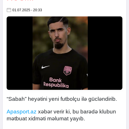
01.07.2025 - 20:33
“Sabah” heyətini yeni futbolçu ilə gücləndirib.
Apasport.az
xəbər verir ki, bu barədə klubun
mətbuat xidməti məlumat yayıb.