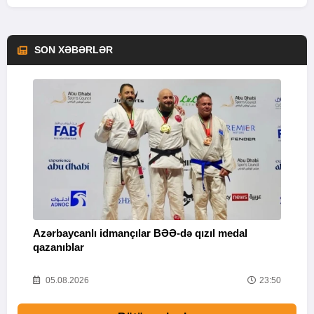
SON XƏBƏRLƏR
Azərbaycanlı idmançılar BƏƏ-də qızıl medal
Ç
qazanıblar
Y
01
05.08.2026
23:50