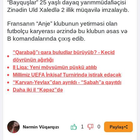
“Bayquşlar” 25 yaşlı dayaq yarımmüdafiəçisi
Zinədin Uld Xaledlə 2 illik müqavilə imzalayıb.
Fransanın “Anje” klubunun yetirməsi olan
futbolçu karyerası ərzində bu klubun əsas və
B komandalarında çıxış edib.
“Qarabağ”ı qara buludlar bürüyüb? -
Keçid
dövrünün ağırlığı
II Liqa: Yeni mövsümün püşkü atılıb
Millimiz UEFA İnkişaf Turnirində iştirak edəcək
“Karvan-Yevlax”dan ayrıldı -
“Sabah”a qayıtdı
Daha iki il “Kəpəz”də
1
0
Nərmin Vüqarqızı
Paylaş