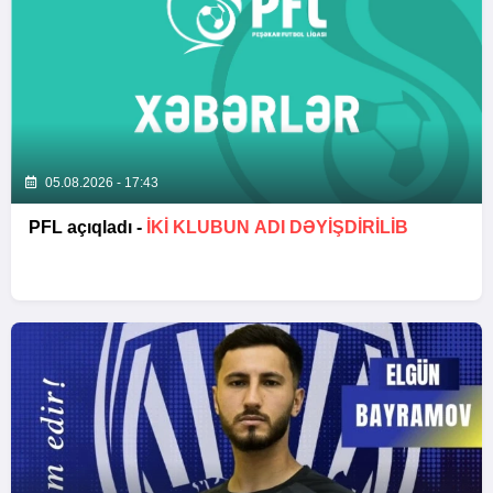
05.08.2026 - 17:43
PFL açıqladı -
İKİ KLUBUN ADI DƏYİŞDİRİLİB