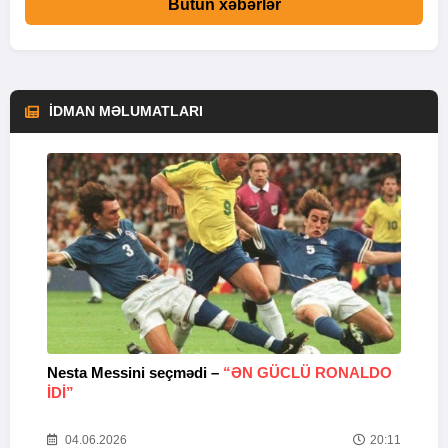
Bütün xəbərlər
İDMAN MƏLUMATLARI
Nesta Messini seçmədi –
“ƏN GÜCLÜ RONALDO
“
IDI”
V
20
04.06.2026
20:11