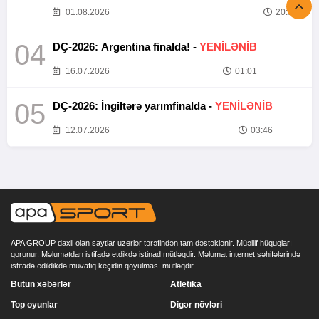
01.08.2026
20:52
04
DÇ-2026: Argentina finalda! -
YENİLƏNİB
16.07.2026
01:01
05
DÇ-2026: İngiltərə yarımfinalda -
YENİLƏNİB
12.07.2026
03:46
APA GROUP daxil olan saytlar uzerlər tərəfindən tam dəstəklənir. Müəllif hüquqları
qorunur. Məlumatdan istifadə etdikdə istinad mütləqdir. Məlumat internet səhifələrində
istifadə edildikdə müvafiq keçidin qoyulması mütləqdir.
Bütün xəbərlər
Atletika
Top oyunlar
Digər növləri