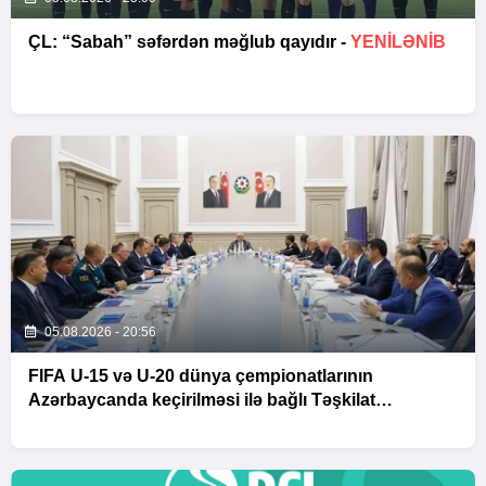
ÇL: “Sabah” səfərdən məğlub qayıdır -
YENİLƏNİB
05.08.2026 - 20:56
FIFA U-15 və U-20 dünya çempionatlarının
Azərbaycanda keçirilməsi ilə bağlı Təşkilat
Komitəsinin iclası baş tutub