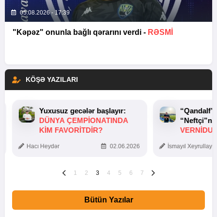
05.08.2026 - 17:39
"Kəpəz" onunla bağlı qərarını verdi -
RƏSMİ
KÖŞƏ YAZILARI
Yuxusuz gecələr başlayır:
“Qandalf”
DÜNYA ÇEMPIONATINDA
“Neftçi”ni
KIM FAVORITDIR?
VERNİDUB
TOXUNUŞ
Hacı Heydər
02.06.2026
İsmayıl Xeyrullaye
1
2
3
4
5
6
7
Bütün Yazılar