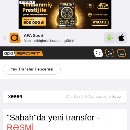
APA Sport
Mobil tətbiqimizi buradan yüklə!
Yay Transfer Pəncərəsi
XƏBƏR
Ana Səhifə
Azərbaycan
Xəbər
"Sabah"da yeni transfer
-
RƏSMI