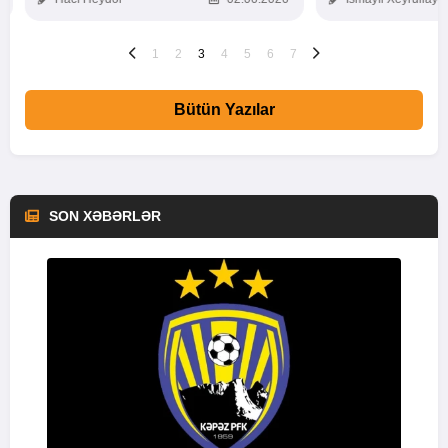
1
2
3
4
5
6
7
Bütün Yazılar
SON XƏBƏRLƏR