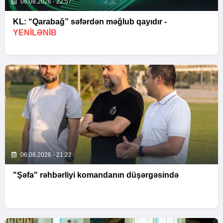
06.08.2026 - 22:57
KL: “Qarabağ” səfərdən məğlub qayıdır -
YENİLƏNİB
06.08.2026 - 21:22
"Şəfa" rəhbərliyi komandanın düşərgəsində