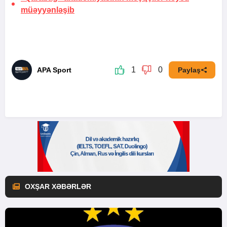
müəyyənləşib
1
0
APA Sport
Paylaş
OXŞAR XƏBƏRLƏR