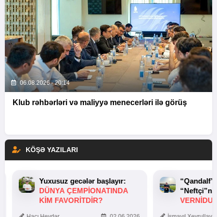
06.08.2026 - 20:14
Klub rəhbərləri və maliyyə menecerləri ilə görüş
KÖŞƏ YAZILARI
Yuxusuz gecələr başlayır:
“Qandalf”
DÜNYA ÇEMPIONATINDA
“Neftçi”ni
KIM FAVORITDIR?
VERNİDUB
TOXUNUŞ
Hacı Heydər
02.06.2026
İsmayıl Xeyrullaye