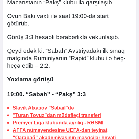
Macarıstanın “Pakş” klubu ilə qarşılaşıb.
Oyun Bakı vaxtı ilə saat 19:00-da start
götürüb.
Görüş 3:3 hesablı bərabərliklə yekunlaşıb.
Qeyd edək ki, “Sabah” Avstriyadakı ilk sınaq
matçında Rumıniyanın “Rapid” klubu ilə heç-
heçə edib – 2:2.
Yoxlama görüşü
19:00. “Sabah” - “Pakş” 3:3
Slavik Alxasov “Səbail”də
“Turan Tovuz”dan müdafiəçi transferi
Premyer Liqa klubunda ayrılıq -
RƏSMİ
AFFA nümayəndəsinə UEFA-dan təyinat
“Qarabağ” akademiyasının məşqçilər heyəti