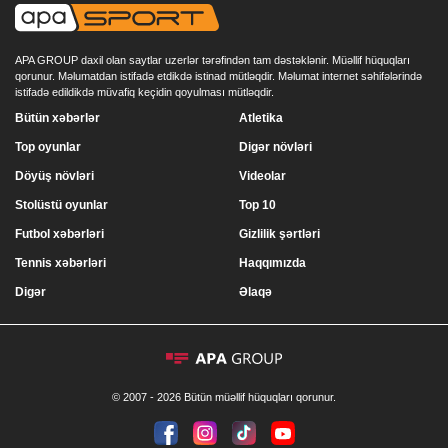
APA GROUP daxil olan saytlar uzerlər tərəfindən tam dəstəklənir. Müəllif hüquqları
qorunur. Məlumatdan istifadə etdikdə istinad mütləqdir. Məlumat internet səhifələrində
istifadə edildikdə müvafiq keçidin qoyulması mütləqdir.
Bütün xəbərlər
Atletika
Top oyunlar
Digər növləri
Döyüş növləri
Videolar
Stolüstü oyunlar
Top 10
Futbol xəbərləri
Gizlilik şərtləri
Tennis xəbərləri
Haqqımızda
Digər
Əlaqə
© 2007 - 2026 Bütün müəllif hüquqları qorunur.