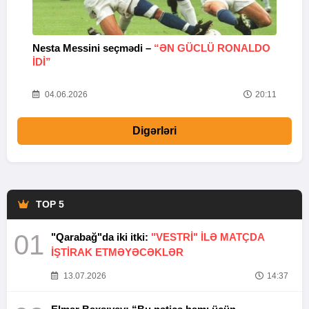
Nesta Messini seçmədi –
“ƏN GÜCLÜ RONALDO
“
IDI”
V
20
04.06.2026
20:11
Digərləri
TOP 5
01
"Qarabağ"da iki itki:
"VESTRİ" İLƏ MATÇDA
İŞTİRAK ETMƏYƏCƏKLƏR
13.07.2026
14:37