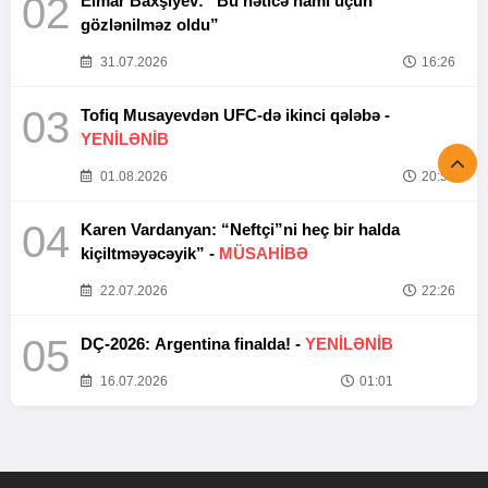
02
Elmar Baxşıyev: “Bu nəticə hamı üçün
gözlənilməz oldu”
31.07.2026
16:26
03
Tofiq Musayevdən UFC-də ikinci qələbə -
YENİLƏNİB
01.08.2026
20:52
04
Karen Vardanyan: “Neftçi”ni heç bir halda
kiçiltməyəcəyik” -
MÜSAHİBƏ
22.07.2026
22:26
05
DÇ-2026: Argentina finalda! -
YENİLƏNİB
16.07.2026
01:01