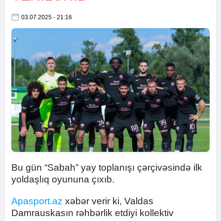
03.07.2025 - 21:16
Bu gün “Sabah” yay toplanışı çərçivəsində ilk
yoldaşlıq oyununa çıxıb.
Apasport.az
xəbər verir ki, Valdas
Damrauskasın rəhbərlik etdiyi kollektiv