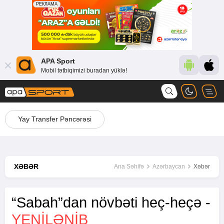
APA Sport
Mobil tətbiqimizi buradan yüklə!
Yay Transfer Pəncərəsi
XƏBƏR
Ana Səhifə
Azərbaycan
Xəbər
“Sabah”dan növbəti heç-heçə -
YENİLƏNİB