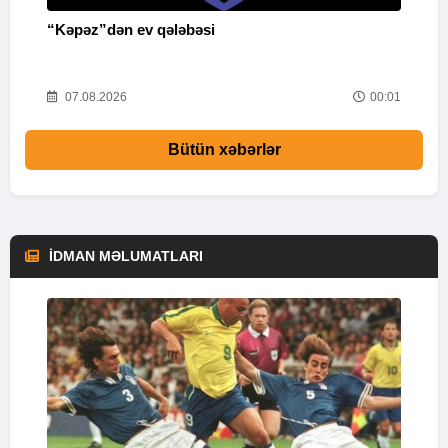
“Kəpəz”dən ev qələbəsi
Q
i
52
07.08.2026
00:01
Bütün xəbərlər
İDMAN MƏLUMATLARI