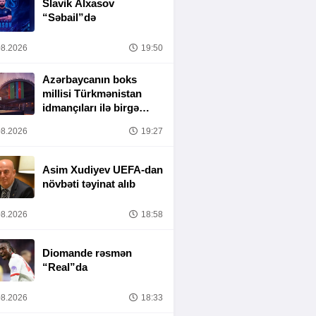
Slavik Alxasov
“Səbail”də
8.2026
19:50
Azərbaycanın boks
millisi Türkmənistan
idmançıları ilə birgə
Bakıda hazırlığa
8.2026
19:27
başlayıb
Asim Xudiyev UEFA-dan
növbəti təyinat alıb
8.2026
18:58
Diomande rəsmən
“Real”da
8.2026
18:33