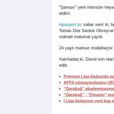
"Şamaxı” yeni mövsüm heyət
etdirir.
Apasport.az
xəbər verir ki, b
Tomas Dos Santos Oliveyranı
xidməti məlumat yayıb.
24 yaşlı mərkəz müdafiəçisi i
Xatırladaq ki, David son ola
edib.
Premyer Liqa klubunda ayr
AFFA nümayəndəsinə UEF
“Qarabağ” akademiyasının
“Qarabağ” - “Dinamo” matçı
I Liqa klubunun yeni baş m