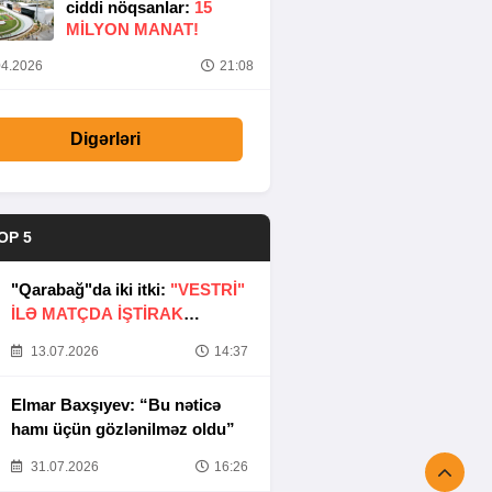
ciddi nöqsanlar:
15
MILYON MANAT!
4.2026
21:08
Digərləri
OP 5
"Qarabağ"da iki itki:
"VESTRİ"
İLƏ MATÇDA İŞTİRAK
ETMƏYƏCƏKLƏR
13.07.2026
14:37
Elmar Baxşıyev: “Bu nəticə
hamı üçün gözlənilməz oldu”
31.07.2026
16:26