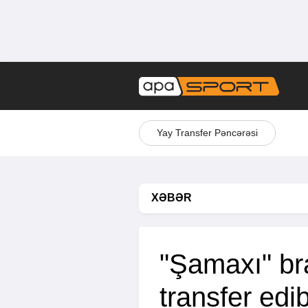
Yay Transfer Pəncərəsi
XƏBƏR
"Şamaxı" bra
transfer edi