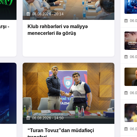
06.08.2026 - 20:14
06.0
şı -
Klub rəhbərləri və maliyyə
menecerləri ilə görüş
06.0
06.0
06.08.2026 - 14:50
06.0
“Turan Tovuz”dan müdafiəçi