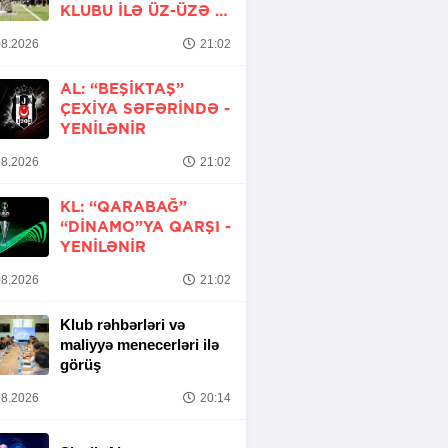
KLUBU ILƏ ÜZ-ÜZƏ -
YENİLƏNİR
8.2026
21:02
AL: “BEŞIKTAŞ”
ÇEXIYA SƏFƏRINDƏ -
YENİLƏNİR
8.2026
21:02
KL: “QARABAĞ”
“DINAMO”YA QARŞI -
YENİLƏNİR
8.2026
21:02
Klub rəhbərləri və
maliyyə menecerləri ilə
görüş
8.2026
20:14