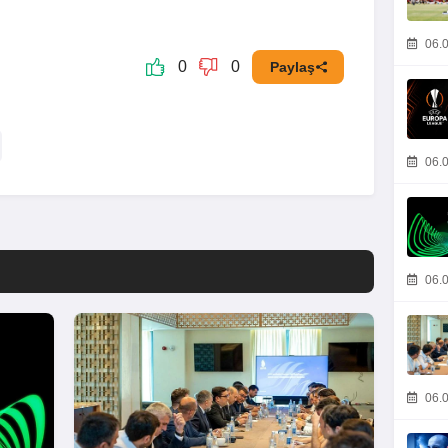
06.0
0
0
Paylaş
06.0
06.0
06.0