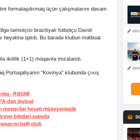
ini formalaşdırmaq üçün çalışmalarını davam
ölgə təmsilçisi braziliyalı futbolçu David
APA 
 heyətinə qatıb. Bu barədə klubun mətbuat
lə ikiillik (1+1) müqavilə imzalanıb.
İsma
raq Portuqaliyanın “Kovinya” klubunda çıxış
ılıq -
RƏSMİ
A-dan təyinat
 məşqçilər heyəti müəyyənləşib
nın biletləri satışda
S
əşqçisi bəlli olub