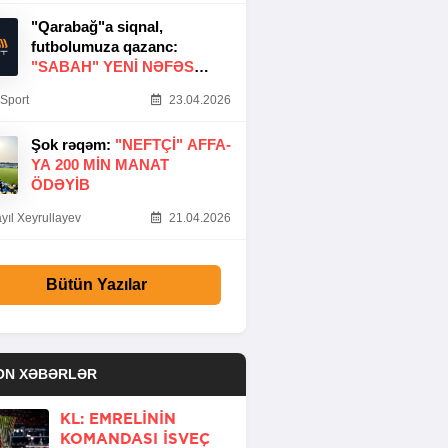
"Qarabağ"a siqnal,
futbolumuza qazanc:
"SABAH" YENI NƏFƏS
GƏTIRDI
Sport
23.04.2026
Şok rəqəm:
"NEFTÇI" AFFA-
YA 200 MIN MANAT
ÖDƏYIB
yıl Xeyrullayev
21.04.2026
Bütün Yazılar
ON XƏBƏRLƏR
KL: EMRELININ
KOMANDASI İSVEÇ