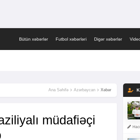
Bütün xəbərlər
Futbol xəbərləri
Digər xəbərlər
Video
Ana Səhifə
Azərbaycan
Xəbər
K
ziliyalı müdafiəçi
Hacı
b