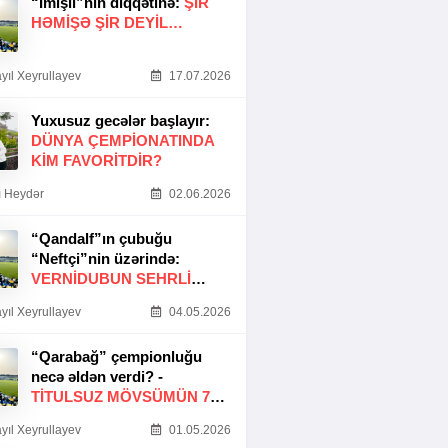
“İmişli”nin diqqətinə:
ŞIR
HƏMIŞƏ ŞIR DEYIL…
yıl Xeyrullayev
17.07.2026
Yuxusuz gecələr başlayır:
DÜNYA ÇEMPIONATINDA
KIM FAVORITDIR?
 Heydər
02.06.2026
“Qandalf”ın çubuğu
“Neftçi”nin üzərində:
VERNİDUBUN SEHRLİ
TOXUNUŞU
yıl Xeyrullayev
04.05.2026
“Qarabağ” çempionluğu
necə əldən verdi? -
TITULSUZ MÖVSÜMÜN 7
SƏBƏBI
yıl Xeyrullayev
01.05.2026