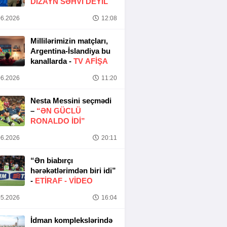
DIZAYN SƏHVI DEYIL
6.2026
12:08
Millilərimizin matçları,
Argentina-İslandiya bu
kanallarda -
TV AFİŞA
6.2026
11:20
Nesta Messini seçmədi
–
“ƏN GÜCLÜ
RONALDO IDI”
6.2026
20:11
“Ən biabırçı
hərəkətlərimdən biri idi”
-
ETIRAF -
VİDEO
5.2026
16:04
İdman komplekslərində