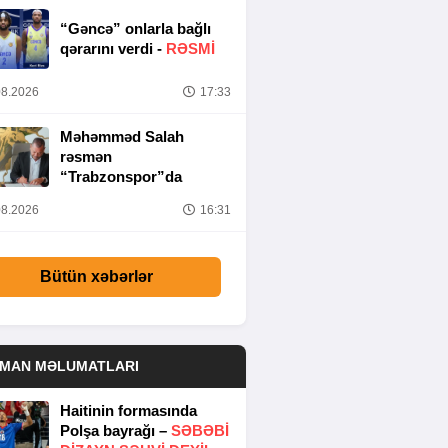
“Gəncə” onlarla bağlı
qərarını verdi -
RƏSMİ
8.2026
17:33
Məhəmməd Salah
rəsmən
“Trabzonspor”da
8.2026
16:31
Bütün xəbərlər
DMAN MƏLUMATLARI
Haitinin formasında
Polşa bayrağı –
SƏBƏBI