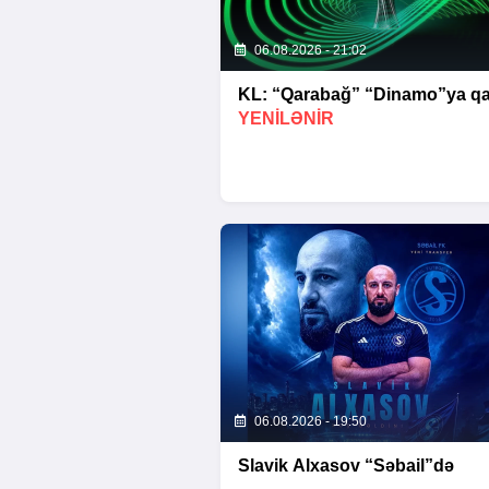
06.08.2026 - 21:02
KL: “Qarabağ” “Dinamo”ya qar
YENİLƏNİR
06.08.2026 - 19:50
Slavik Alxasov “Səbail”də