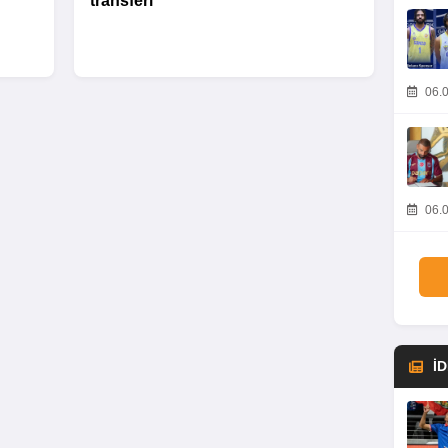
transferi
06.0
06.0
İ