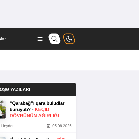
lar
ÖŞƏ YAZILARI
“Qarabağ”ı qara buludlar
bürüyüb? -
KEÇID
DÖVRÜNÜN AĞIRLIĞI
 Heydər
05.08.2026