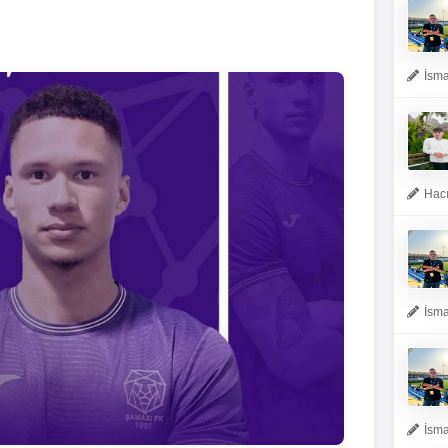
İsma
Hacı
İsma
İsma