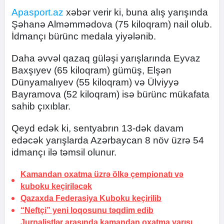
Apasport.az
xəbər verir ki, buna alış yarışında
Şəhanə Alməmmədova (75 kiloqram) nail olub.
İdmançı bürünc medala yiyələnib.
Daha əvvəl qazaq güləşi yarışlarında Eyvaz
Baxşıyev (65 kiloqram) gümüş, Elşən
Dünyamalıyev (55 kiloqram) və Ülviyyə
Bayramova (52 kiloqram) isə bürünc mükafata
sahib çıxıblar.
Qeyd edək ki, sentyabrın 13-dək davam
edəcək yarışlarda Azərbaycan 8 növ üzrə 54
idmançı ilə təmsil olunur.
Kamandan oxatma üzrə ölkə çempionatı və
kuboku keçiriləcək
Qazaxda Federasiya Kuboku keçirilib
“Neftçi” yeni loqosunu təqdim edib
Jurnalistlər arasında kamandan oxatma yarışı