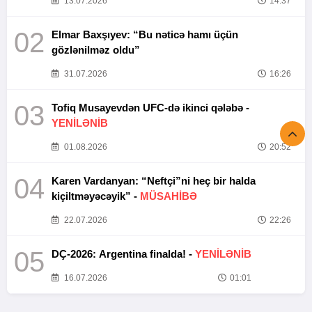
13.07.2026
14:37
02
Elmar Baxşıyev: “Bu nəticə hamı üçün
gözlənilməz oldu”
31.07.2026
16:26
03
Tofiq Musayevdən UFC-də ikinci qələbə -
YENİLƏNİB
01.08.2026
20:52
04
Karen Vardanyan: “Neftçi”ni heç bir halda
kiçiltməyəcəyik” -
MÜSAHİBƏ
22.07.2026
22:26
05
DÇ-2026: Argentina finalda! -
YENİLƏNİB
16.07.2026
01:01