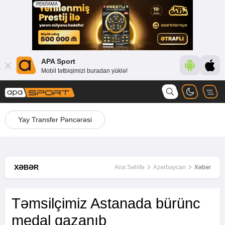
APA Sport
Mobil tətbiqimizi buradan yüklə!
Yay Transfer Pəncərəsi
XƏBƏR
Ana Səhifə
Azərbaycan
Xəbər
Təmsilçimiz Astanada bürünc
medal qazanıb