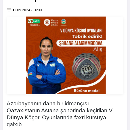
11.09.2024 - 16:33
Azərbaycanın daha bir idmançısı
Qazaxıstanın Astana şəhərində keçirilən V
Dünya Köçəri Oyunlarında fəxri kürsüyə
qalxıb.