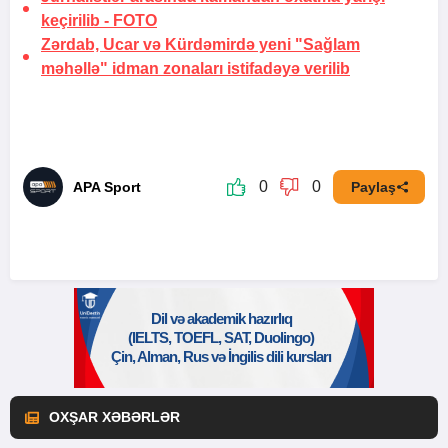
keçirilib -
FOTO
Zərdab, Ucar və Kürdəmirdə yeni "Sağlam
məhəllə" idman zonaları istifadəyə verilib
0
0
APA Sport
Paylaş
OXŞAR XƏBƏRLƏR