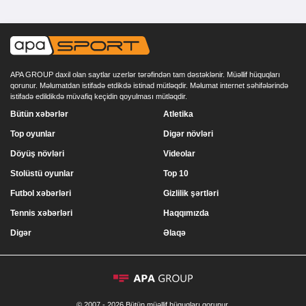
APA GROUP daxil olan saytlar uzerlər tərəfindən tam dəstəklənir. Müəllif hüquqları
qorunur. Məlumatdan istifadə etdikdə istinad mütləqdir. Məlumat internet səhifələrində
istifadə edildikdə müvafiq keçidin qoyulması mütləqdir.
Bütün xəbərlər
Atletika
Top oyunlar
Digər növləri
Döyüş növləri
Videolar
Stolüstü oyunlar
Top 10
Futbol xəbərləri
Gizlilik şərtləri
Tennis xəbərləri
Haqqımızda
Digər
Əlaqə
© 2007 - 2026 Bütün müəllif hüquqları qorunur.