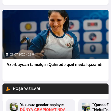
29.07.2026 - 12:04
Azərbaycan təmsilçisi Qahirədə qızıl medal qazandı
KÖŞƏ YAZILARI
Yuxusuz gecələr başlayır:
“Qandalf”
DÜNYA ÇEMPIONATINDA
“Neftçi”ni