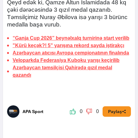
Qeyd edək ki, Qamze Altun İslamidada 48 kq
çəki dərəcəsində 3 qızıl medal qazanıb.
Təmsilçimiz Nuray Əbilova isə yarışı 3 bürünc
medalla başa vurub.
“Ganja Cup 2026” beynəlxalq turnirinə start verilib
"Kürü keçək?! 5" yarışına rekord sayda iştirakçı
Azərbaycan atıcısı Avropa çempionatının finalında
Veloparkda Federasiya Kuboku yarışı keçirilib
Azərbaycan təmsilçisi Qahirədə qızıl medal
qazandı
0
0
APA Sport
Paylaş