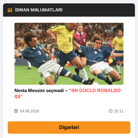
İDMAN MƏLUMATLARI
Nesta Messini seçmədi –
“ƏN GÜCLÜ RONALDO
“
IDI”
V
20
04.06.2026
20:11
Digərləri