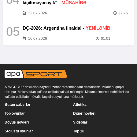
kiçiltməyəcəyik” -
MÜSAHİBƏ
22.07.2026
22:26
05
DÇ-2026: Argentina finalda! -
YENİLƏNİB
16.07.2026
01:01
APA GROUP daxil olan saytlar uzerlər tərəfindən tam dəstəklənir. Müəllif hüquqları
qorunur. Məlumatdan istifadə etdikdə istinad mütləqdir. Məlumat internet səhifələrində
istifadə edildikdə müvafiq keçidin qoyulması mütləqdir.
Bütün xəbərlər
Atletika
Top oyunlar
Digər növləri
Döyüş növləri
Videolar
Stolüstü oyunlar
Top 10