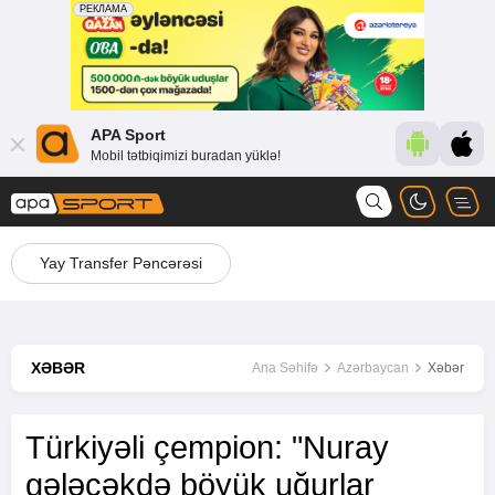
APA Sport
Mobil tətbiqimizi buradan yüklə!
Yay Transfer Pəncərəsi
XƏBƏR
Ana Səhifə
Azərbaycan
Xəbər
Türkiyəli çempion: "Nuray
gələcəkdə böyük uğurlar