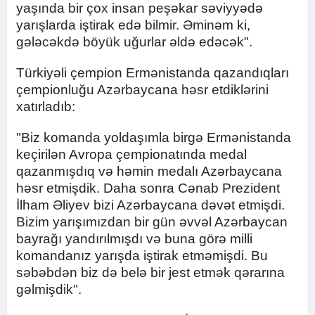
yaşında bir çox insan peşəkar səviyyədə
yarışlarda iştirak edə bilmir. Əminəm ki,
gələcəkdə böyük uğurlar əldə edəcək".
Türkiyəli çempion Ermənistanda qazandıqları
çempionluğu Azərbaycana həsr etdiklərini
xatırladıb:
"Biz komanda yoldaşımla birgə Ermənistanda
keçirilən Avropa çempionatında medal
qazanmışdıq və həmin medalı Azərbaycana
həsr etmişdik. Daha sonra Cənab Prezident
İlham Əliyev bizi Azərbaycana dəvət etmişdi.
Bizim yarışımızdan bir gün əvvəl Azərbaycan
bayrağı yandırılmışdı və buna görə milli
komandanız yarışda iştirak etməmişdi. Bu
səbəbdən biz də belə bir jest etmək qərarına
gəlmişdik".