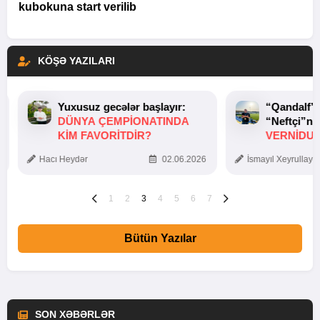
kubokuna start verilib
KÖŞƏ YAZILARI
Yuxusuz gecələr başlayır:
“Qandalf”
DÜNYA ÇEMPIONATINDA
“Neftçi”ni
KIM FAVORITDIR?
VERNİDUB
TOXUNUŞ
Hacı Heydər
02.06.2026
İsmayıl Xeyrullaye
1
2
3
4
5
6
7
Bütün Yazılar
SON XƏBƏRLƏR