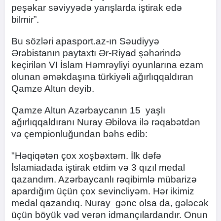
peşəkar səviyyədə yarışlarda iştirak edə
bilmir”.
Bu sözləri apasport.az-ın Səudiyyə
Ərəbistanın paytaxtı Ər-Riyad şəhərində
keçirilən VI İslam Həmrəyliyi oyunlarına ezam
olunan əməkdaşına türkiyəli ağırlıqqaldıran
Qamze Altun deyib.
Qamze Altun Azərbaycanın 15 yaşlı
ağırlıqqaldıranı Nuray Əbilova ilə rəqabətdən
və çempionluğundan bəhs edib:
"Həqiqətən çox xoşbəxtəm. İlk dəfə
İslamiadada iştirak etdim və 3 qızıl medal
qazandım. Azərbaycanlı rəqibimlə mübarizə
apardığım üçün çox sevincliyəm. Hər ikimiz
medal qazandıq. Nuray gənc olsa da, gələcək
üçün böyük vəd verən idmançılardandır. Onun