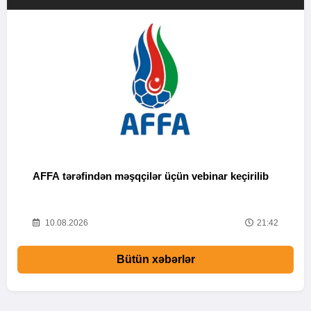
AFFA tərəfindən məşqçilər üçün vebinar keçirilib
N
43
10.08.2026
21:42
Bütün xəbərlər