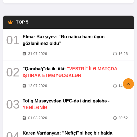
TOP 5
01
Elmar Baxşıyev: “Bu nəticə hamı üçün
gözlənilməz oldu”
31.07.2026
16:26
02
"Qarabağ"da iki itki:
"VESTRİ" İLƏ MATÇDA
İŞTİRAK ETMƏYƏCƏKLƏR
13.07.2026
14:37
03
Tofiq Musayevdən UFC-də ikinci qələbə -
YENİLƏNİB
01.08.2026
20:52
04
Karen Vardanyan: “Neftçi”ni heç bir halda