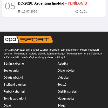
05
DÇ-2026: Argentina finalda! -
YENİLƏNİB
16.07.2026
01:01
APA GROUP daxil olan saytlar uzerlər tərəfindən tam dəstəklənir. Müəllif hüquqları
qorunur. Məlumatdan istifadə etdikdə istinad mütləqdir. Məlumat internet səhifələrində
istifadə edildikdə müvafiq keçidin qoyulması mütləqdir.
Bütün xəbərlər
Atletika
Top oyunlar
Digər növləri
Döyüş növləri
Videolar
Stolüstü oyunlar
Top 10
Futbol xəbərləri
Gizlilik şərtləri
Tennis xəbərləri
Haqqımızda
Digər
Əlaqə