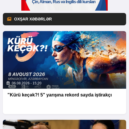
OXŞAR XƏBƏRLƏR
06.08.2026 - 15:20
"Kürü keçək?! 5" yarışına rekord sayda iştirakçı