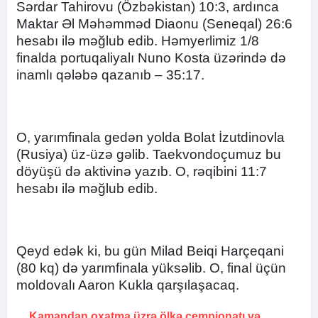
Sərdar Tahirovu (Özbəkistan) 10:3, ardınca
Maktar Əl Məhəmməd Diaonu (Seneqal) 26:6
hesabı ilə məğlub edib. Həmyerlimiz 1/8
finalda portuqaliyalı Nuno Kosta üzərində də
inamlı qələbə qazanıb – 35:17.
O, yarımfinala gedən yolda Bolat İzutdinovla
(Rusiya) üz-üzə gəlib. Taekvondoçumuz bu
döyüşü də aktivinə yazıb. O, rəqibini 11:7
hesabı ilə məğlub edib.
Qeyd edək ki, bu gün Milad Beiqi Harçeqani
(80 kq) də yarımfinala yüksəlib. O, final üçün
moldovalı Aaron Kukla qarşılaşacaq.
Kamandan oxatma üzrə ölkə çempionatı və