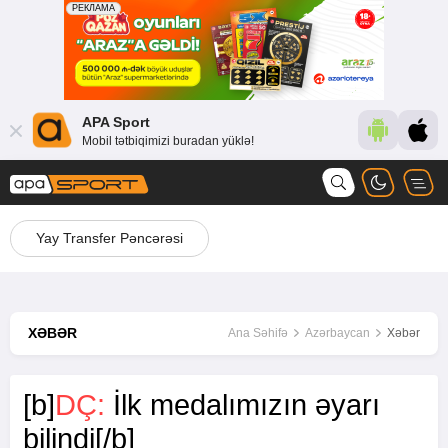
APA Sport
Mobil tətbiqimizi buradan yüklə!
Yay Transfer Pəncərəsi
XƏBƏR
Ana Səhifə
Azərbaycan
Xəbər
[b]
DÇ:
İlk medalımızın əyarı
bilindi[/b]