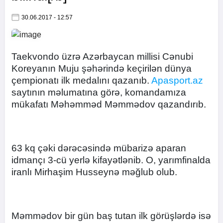
30.06.2017 - 12:57
Taekvondo üzrə Azərbaycan millisi Cənubi
Koreyanın Muju şəhərində keçirilən dünya
çempionatı ilk medalını qazanıb.
Apasport.az
saytının məlumatına görə, komandamıza
mükafatı Məhəmməd Məmmədov qazandırıb.
63 kq çəki dərəcəsində mübarizə aparan
idmançı 3-cü yerlə kifayətlənib. O, yarımfinalda
iranlı Mirhaşim Husseynə məğlub olub.
Məmmədov bir gün baş tutan ilk görüşlərdə isə