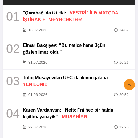
01
"Qarabağ"da iki itki:
"VESTRİ" İLƏ MATÇDA
İŞTİRAK ETMƏYƏCƏKLƏR
13.07.2026
14:37
02
Elmar Baxşıyev: “Bu nəticə hamı üçün
gözlənilməz oldu”
31.07.2026
16:26
03
Tofiq Musayevdən UFC-də ikinci qələbə -
YENİLƏNİB
01.08.2026
20:52
04
Karen Vardanyan: “Neftçi”ni heç bir halda
kiçiltməyəcəyik” -
MÜSAHİBƏ
22.07.2026
22:26