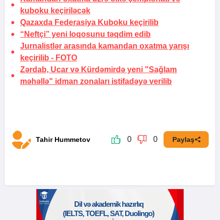
kuboku keçiriləcək
Qazaxda Federasiya Kuboku keçirilib
“Neftçi” yeni loqosunu təqdim edib
Jurnalistlər arasında kamandan oxatma yarışı
keçirilib -
FOTO
Zərdab, Ucar və Kürdəmirdə yeni "Sağlam
məhəllə" idman zonaları istifadəyə verilib
0
0
Tahir Hummetov
Paylaş