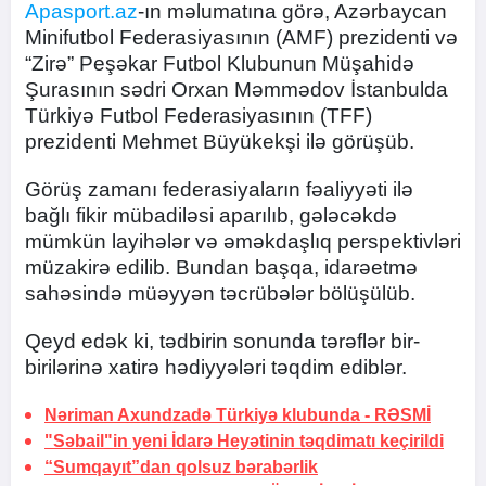
Apasport.az
-ın məlumatına görə, Azərbaycan
Minifutbol Federasiyasının (AMF) prezidenti və
“Zirə” Peşəkar Futbol Klubunun Müşahidə
Şurasının sədri Orxan Məmmədov İstanbulda
Türkiyə Futbol Federasiyasının (TFF)
prezidenti Mehmet Büyükekşi ilə görüşüb.
Görüş zamanı federasiyaların fəaliyyəti ilə
bağlı fikir mübadiləsi aparılıb, gələcəkdə
mümkün layihələr və əməkdaşlıq perspektivləri
müzakirə edilib. Bundan başqa, idarəetmə
sahəsində müəyyən təcrübələr bölüşülüb.
Qeyd edək ki, tədbirin sonunda tərəflər bir-
birilərinə xatirə hədiyyələri təqdim ediblər.
Nəriman Axundzadə Türkiyə klubunda -
RƏSMİ
"Səbail"in yeni İdarə Heyətinin təqdimatı keçirildi
“Sumqayıt”dan qolsuz bərabərlik