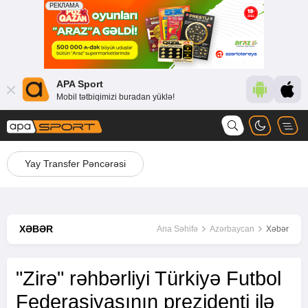
APA Sport
Mobil tətbiqimizi buradan yüklə!
Yay Transfer Pəncərəsi
XƏBƏR
Ana Səhifə
Azərbaycan
Xəbər
"Zirə" rəhbərliyi Türkiyə Futbol
Federasiyasının prezidenti ilə