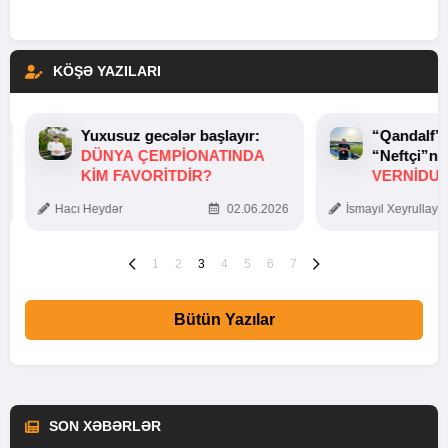
KÖŞƏ YAZILARI
Yuxusuz gecələr başlayır:
“Qandalf”
DÜNYA ÇEMPIONATINDA
“Neftçi”ni
KIM FAVORITDIR?
VERNİDUB
TOXUNUŞ
Hacı Heydər
02.06.2026
İsmayıl Xeyrullaye
1
2
3
4
5
6
7
Bütün Yazılar
SON XƏBƏRLƏR