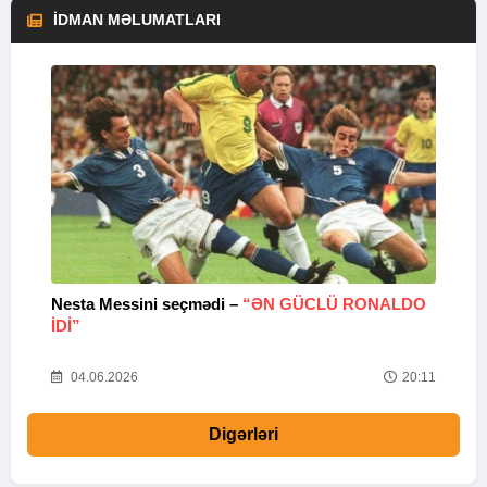
İDMAN MƏLUMATLARI
Nesta Messini seçmədi –
“ƏN GÜCLÜ RONALDO
“
IDI”
V
20
04.06.2026
20:11
Digərləri