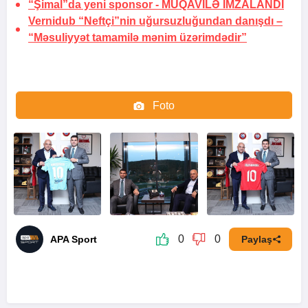
“Şimal”da yeni sponsor -
MÜQAVİLƏ İMZALANDI
Vernidub “Neftçi”nin uğursuzluğundan danışdı –
“Məsuliyyət tamamilə mənim üzərimdədir”
Foto
Video
0
0
APA Sport
Paylaş