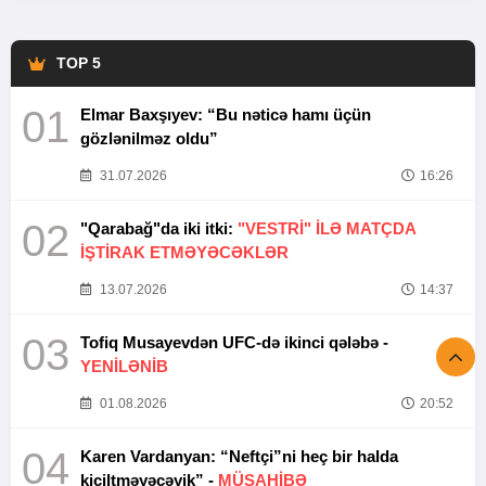
TOP 5
01
Elmar Baxşıyev: “Bu nəticə hamı üçün
gözlənilməz oldu”
31.07.2026
16:26
02
"Qarabağ"da iki itki:
"VESTRİ" İLƏ MATÇDA
İŞTİRAK ETMƏYƏCƏKLƏR
13.07.2026
14:37
03
Tofiq Musayevdən UFC-də ikinci qələbə -
YENİLƏNİB
01.08.2026
20:52
04
Karen Vardanyan: “Neftçi”ni heç bir halda
kiçiltməyəcəyik” -
MÜSAHİBƏ