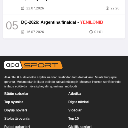
22.07.2026
22:26
05
DÇ-2026: Argentina finalda! -
YENİLƏNİB
16.07.2026
01:01
APA GROUP daxil olan saytlar uzerlər tərəfindən tam dəstəklənir. Müəllif hüquqları
qorunur. Məlumatdan istifadə etdikdə istinad mütləqdir. Məlumat internet səhifələrində
istifadə edildikdə müvafiq keçidin qoyulması mütləqdir.
Bütün xəbərlər
Atletika
Top oyunlar
Digər növləri
Döyüş növləri
Videolar
Stolüstü oyunlar
Top 10
Futbol xəbərləri
Gizlilik şərtləri