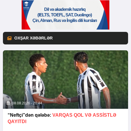
OXŞAR XƏBƏRLƏR
08.08.2026 - 20:44
“Neftçi”dən qələbə:
VARQAS QOL VƏ ASSİSTLƏ
QAYITDI