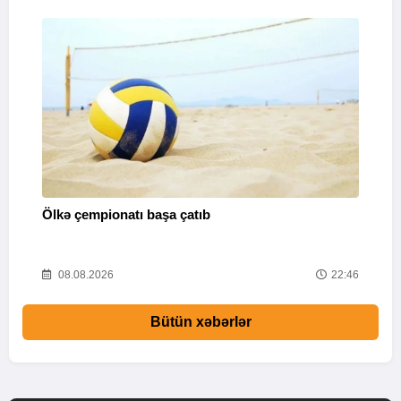
Ölkə çempionatı başa çatıb
T
37
08.08.2026
22:46
Bütün xəbərlər