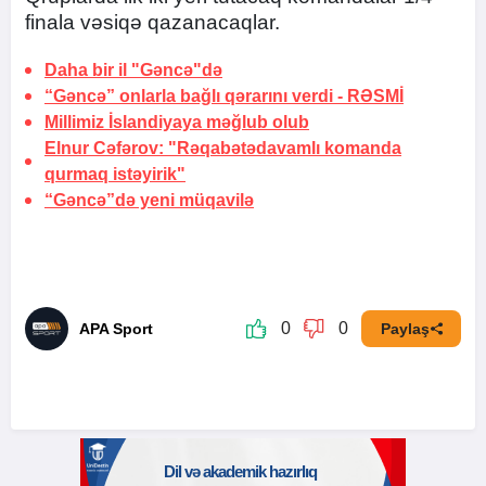
finala vəsiqə qazanacaqlar.
Daha bir il "Gəncə"də
“Gəncə” onlarla bağlı qərarını verdi -
RƏSMİ
Millimiz İslandiyaya məğlub olub
Elnur Cəfərov: "Rəqabətədavamlı komanda
qurmaq istəyirik"
“Gəncə”də yeni müqavilə
0
0
APA Sport
Paylaş