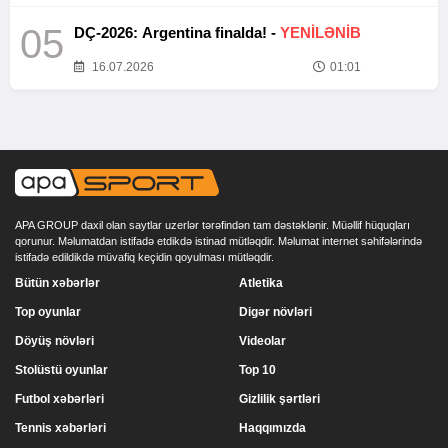
05
DÇ-2026: Argentina finalda! -
YENİLƏNİB
16.07.2026
01:01
APA GROUP daxil olan saytlar uzerlər tərəfindən tam dəstəklənir. Müəllif hüquqları
qorunur. Məlumatdan istifadə etdikdə istinad mütləqdir. Məlumat internet səhifələrində
istifadə edildikdə müvafiq keçidin qoyulması mütləqdir.
Bütün xəbərlər
Atletika
Top oyunlar
Digər növləri
Döyüş növləri
Videolar
Stolüstü oyunlar
Top 10
Futbol xəbərləri
Gizlilik şərtləri
Tennis xəbərləri
Haqqımızda