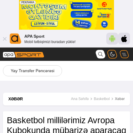
APA Sport
Mobil tətbiqimizi buradan yüklə!
Yay Transfer Pəncərəsi
XƏBƏR
Ana Səhifə
Basketbol
Xəbər
Basketbol millilərimiz Avropa
Kubokunda mübarizə aparacaq