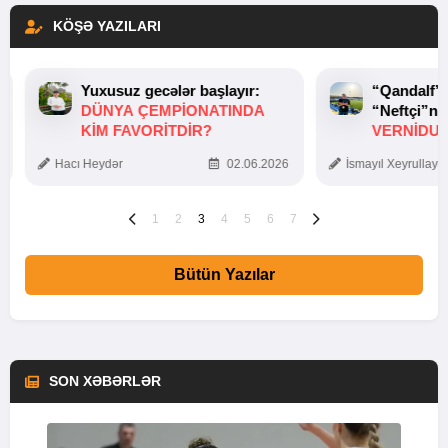
KÖŞƏ YAZILARI
Yuxusuz gecələr başlayır:
“Qandalf”
DÜNYA ÇEMPIONATINDA
“Neftçi”ni
KIM FAVORITDIR?
VERNİDUB
TOXUNUŞ
Hacı Heydər
02.06.2026
İsmayıl Xeyrullaye
1
2
3
4
5
6
7
Bütün Yazılar
SON XƏBƏRLƏR