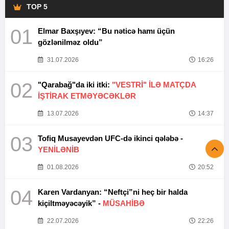
TOP 5
01
Elmar Baxşıyev: “Bu nəticə hamı üçün
gözlənilməz oldu”
31.07.2026
16:26
02
"Qarabağ"da iki itki:
"VESTRİ" İLƏ MATÇDA
İŞTİRAK ETMƏYƏCƏKLƏR
13.07.2026
14:37
03
Tofiq Musayevdən UFC-də ikinci qələbə -
YENİLƏNİB
01.08.2026
20:52
04
Karen Vardanyan: “Neftçi”ni heç bir halda
kiçiltməyəcəyik” -
MÜSAHİBƏ
22.07.2026
22:26