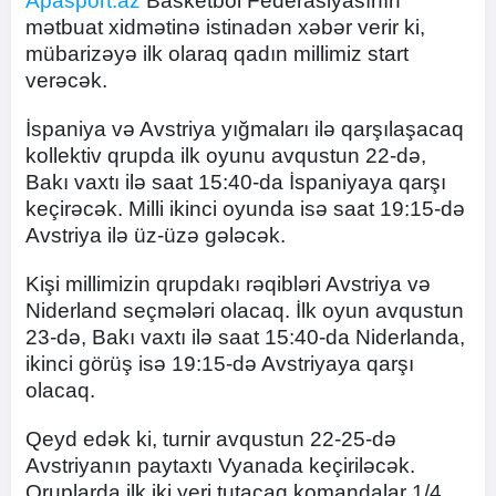
Apasport.az
Basketbol Federasiyasının
mətbuat xidmətinə istinadən xəbər verir ki,
mübarizəyə ilk olaraq qadın millimiz start
verəcək.
İspaniya və Avstriya yığmaları ilə qarşılaşacaq
kollektiv qrupda ilk oyunu avqustun 22-də,
Bakı vaxtı ilə saat 15:40-da İspaniyaya qarşı
keçirəcək. Milli ikinci oyunda isə saat 19:15-də
Avstriya ilə üz-üzə gələcək.
Kişi millimizin qrupdakı rəqibləri Avstriya və
Niderland seçmələri olacaq. İlk oyun avqustun
23-də, Bakı vaxtı ilə saat 15:40-da Niderlanda,
ikinci görüş isə 19:15-də Avstriyaya qarşı
olacaq.
Qeyd edək ki, turnir avqustun 22-25-də
Avstriyanın paytaxtı Vyanada keçiriləcək.
Qruplarda ilk iki yeri tutacaq komandalar 1/4