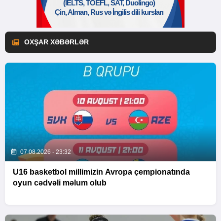
OXŞAR XƏBƏRLƏR
07.08.2026 - 23:32
U16 basketbol millimizin Avropa çempionatında
oyun cədvəli məlum olub