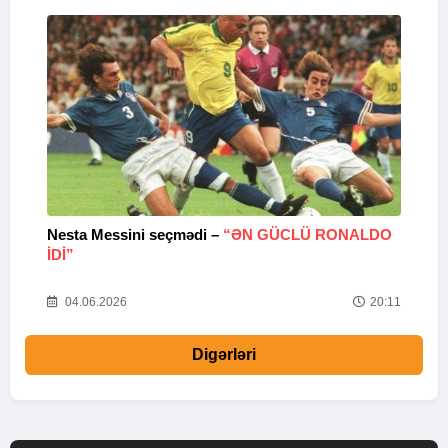
Nesta Messini seçmədi –
“ƏN GÜCLÜ RONALDO
“
IDI”
V
20
04.06.2026
20:11
Digərləri