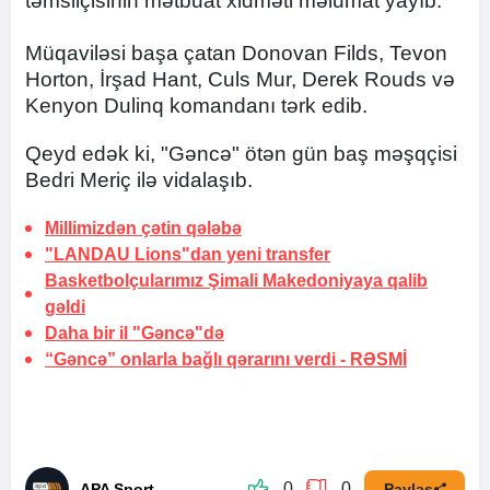
təmsilçisinin mətbuat xidməti məlumat yayıb.
Müqaviləsi başa çatan Donovan Filds, Tevon
Horton, İrşad Hant, Culs Mur, Derek Rouds və
Kenyon Dulinq komandanı tərk edib.
Qeyd edək ki, "Gəncə" ötən gün baş məşqçisi
Bedri Meriç ilə vidalaşıb.
Millimizdən çətin qələbə
"LANDAU Lions"dan yeni transfer
Basketbolçularımız Şimali Makedoniyaya qalib
gəldi
Daha bir il "Gəncə"də
“Gəncə” onlarla bağlı qərarını verdi -
RƏSMİ
0
0
APA Sport
Paylaş