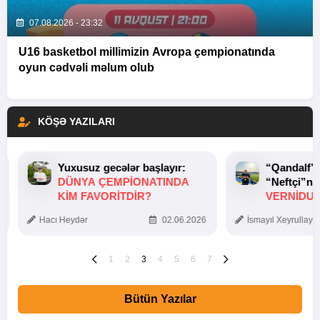
07.08.2026 - 23:32
U16 basketbol millimizin Avropa çempionatında
oyun cədvəli məlum olub
KÖŞƏ YAZILARI
Yuxusuz gecələr başlayır:
“Qandalf”
DÜNYA ÇEMPIONATINDA
“Neftçi”ni
KIM FAVORITDIR?
VERNİDUB
TOXUNUŞ
Hacı Heydər
02.06.2026
İsmayıl Xeyrullaye
1
2
3
4
5
6
7
Bütün Yazılar