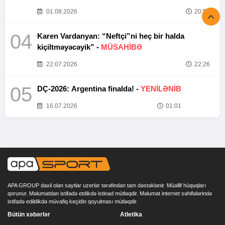
01.08.2026
20:52
04
Karen Vardanyan: “Neftçi”ni heç bir halda
kiçiltməyəcəyik” -
MÜSAHİBƏ
22.07.2026
22:26
05
DÇ-2026: Argentina finalda! -
YENİLƏNİB
16.07.2026
01:01
APA GROUP daxil olan saytlar uzerlər tərəfindən tam dəstəklənir. Müəllif hüquqları
qorunur. Məlumatdan istifadə etdikdə istinad mütləqdir. Məlumat internet səhifələrində
istifadə edildikdə müvafiq keçidin qoyulması mütləqdir.
Bütün xəbərlər
Atletika