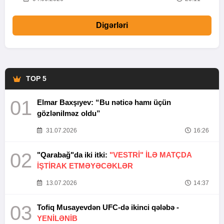
Digərləri
TOP 5
01
Elmar Baxşıyev: “Bu nəticə hamı üçün
gözlənilməz oldu”
31.07.2026
16:26
02
"Qarabağ"da iki itki:
"VESTRİ" İLƏ MATÇDA
İŞTİRAK ETMƏYƏCƏKLƏR
13.07.2026
14:37
03
Tofiq Musayevdən UFC-də ikinci qələbə -
YENİLƏNİB