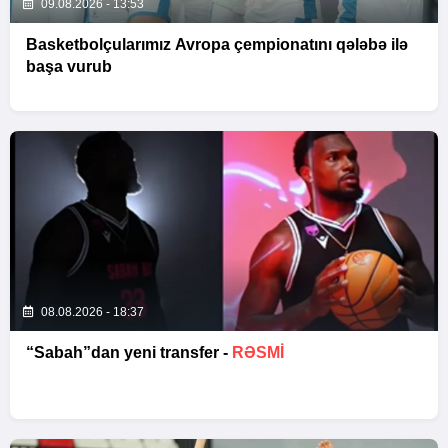
09.08.2026 - 13:53
Basketbolçularımız Avropa çempionatını qələbə ilə
başa vurub
08.08.2026 - 18:37
“Sabah”dan yeni transfer -
RƏSMİ