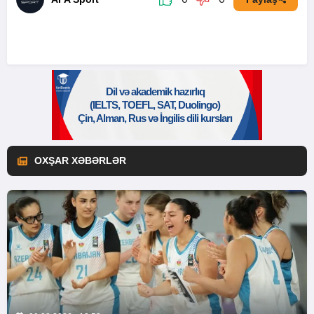
OXŞAR XƏBƏRLƏR