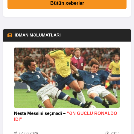
Bütün xəbərlər
İDMAN MƏLUMATLARI
Nesta Messini seçmədi –
“ƏN GÜCLÜ RONALDO
“
IDI”
V
20
04.06.2026
20:11