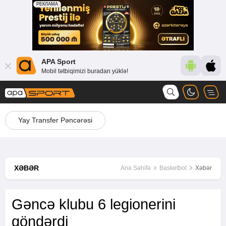
APA Sport
Mobil tətbiqimizi buradan yüklə!
Yay Transfer Pəncərəsi
XƏBƏR
Ana Səhifə
Basketbol
Xəbər
Gəncə klubu 6 legionerini
göndərdi