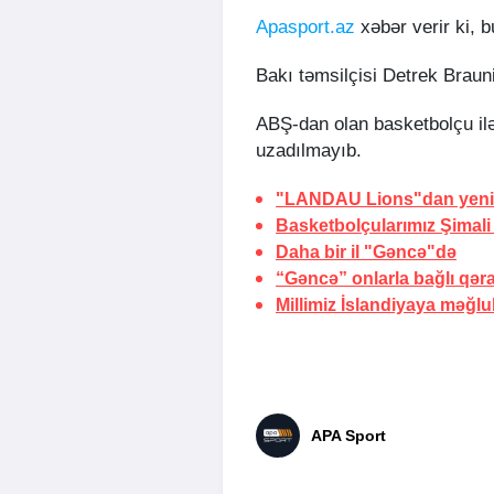
Apasport.az
xəbər verir ki, 
Bakı təmsilçisi Detrek Brauni
ABŞ-dan olan basketbolçu il
uzadılmayıb.
"LANDAU Lions"dan yeni 
Basketbolçularımız Şimali
Daha bir il "Gəncə"də
“Gəncə” onlarla bağlı qəra
Millimiz İslandiyaya məğl
APA Sport