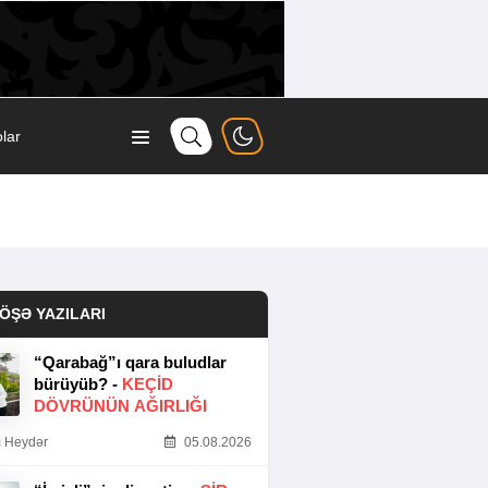
lar
ÖŞƏ YAZILARI
“Qarabağ”ı qara buludlar
bürüyüb? -
KEÇID
DÖVRÜNÜN AĞIRLIĞI
 Heydər
05.08.2026