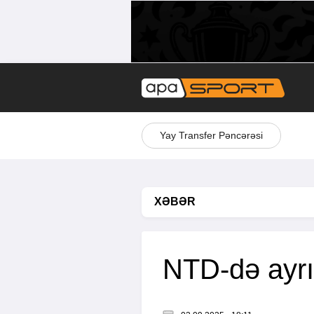
Yay Transfer Pəncərəsi
XƏBƏR
NTD-də ayrıl