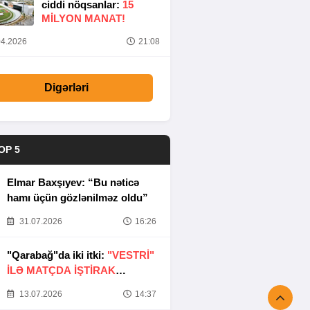
ciddi nöqsanlar:
15
MILYON MANAT!
4.2026
21:08
Digərləri
OP 5
Elmar Baxşıyev: “Bu nəticə
hamı üçün gözlənilməz oldu”
31.07.2026
16:26
"Qarabağ"da iki itki:
"VESTRİ"
İLƏ MATÇDA İŞTİRAK
ETMƏYƏCƏKLƏR
13.07.2026
14:37