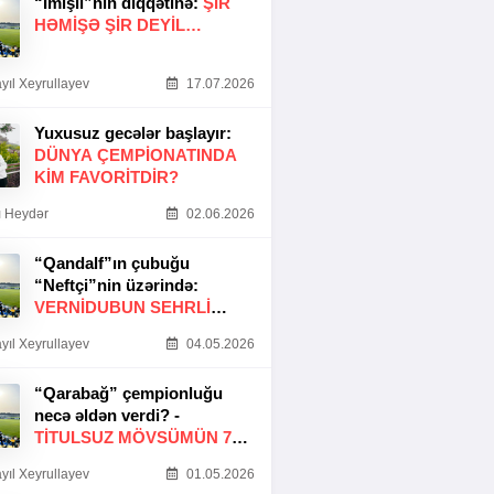
“İmişli”nin diqqətinə:
ŞIR
HƏMIŞƏ ŞIR DEYIL…
yıl Xeyrullayev
17.07.2026
Yuxusuz gecələr başlayır:
DÜNYA ÇEMPIONATINDA
KIM FAVORITDIR?
 Heydər
02.06.2026
“Qandalf”ın çubuğu
“Neftçi”nin üzərində:
VERNİDUBUN SEHRLİ
TOXUNUŞU
yıl Xeyrullayev
04.05.2026
“Qarabağ” çempionluğu
necə əldən verdi? -
TITULSUZ MÖVSÜMÜN 7
SƏBƏBI
yıl Xeyrullayev
01.05.2026