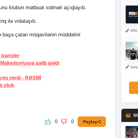
bunu klubun mətbuat xidməti açıqlayıb.
nq ilə vidalaşıb.
APA 
ə başa çatan müqavilənin müddətini
transfer
 Makedoniyaya qalib gəldi
İsma
rını verdi -
RƏSMİ
ub olub
S
0
0
Paylaş