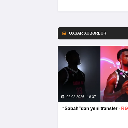
OXŞAR XƏBƏRLƏR
08.08.2026 - 18:37
“Sabah”dan yeni transfer -
RƏ