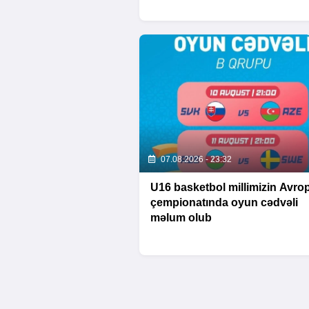
07.08.2026 - 23:32
U16 basketbol millimizin Avro
çempionatında oyun cədvəli
məlum olub