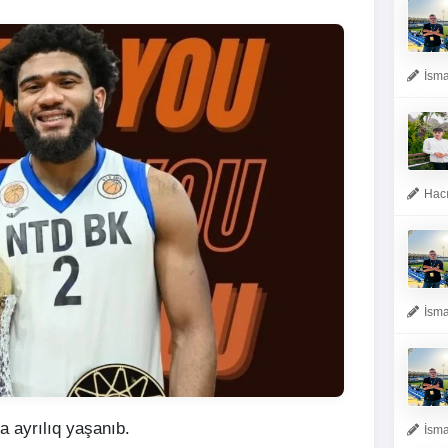
İsma
Hacı
İsma
 ayrılıq yaşanıb.
İsma