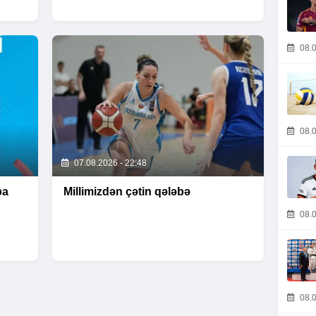
08.0
08.0
07.08.2026 - 22:48
pa
Millimizdən çətin qələbə
08.0
08.0