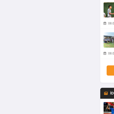
08.0
08.0
İ