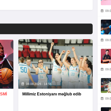
09.0
09.0
09.0
08.08.2026 - 14:56
SMİ
Millimiz Estoniyanı məğlub edib
09.0