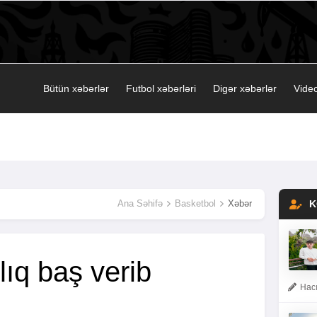
Bütün xəbərlər
Futbol xəbərləri
Digər xəbərlər
Video
Ana Səhifə
Basketbol
Xəbər
K
ıq baş verib
Hacı