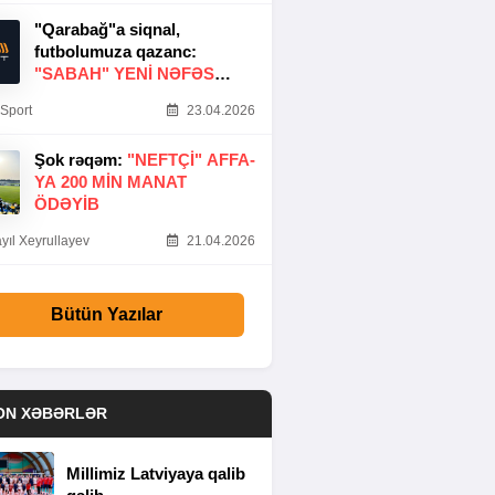
"Qarabağ"a siqnal,
futbolumuza qazanc:
"SABAH" YENI NƏFƏS
GƏTIRDI
Sport
23.04.2026
Şok rəqəm:
"NEFTÇI" AFFA-
YA 200 MIN MANAT
ÖDƏYIB
yıl Xeyrullayev
21.04.2026
Bütün Yazılar
ON XƏBƏRLƏR
Millimiz Latviyaya qalib