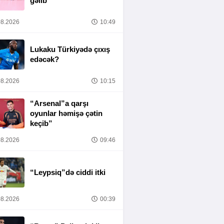
gəlib
8.2026
10:49
Lukaku Türkiyədə çıxış
edəcək?
8.2026
10:15
“Arsenal”a qarşı
oyunlar həmişə çətin
keçib”
8.2026
09:46
“Leypsiq”də ciddi itki
8.2026
00:39