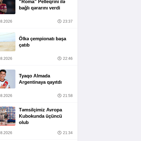
“Roma” Pelleqrini ilə
bağlı qərarını verdi
8.2026
23:37
Ölkə çempionatı başa
çatıb
8.2026
22:46
Tyaqo Almada
Argentinaya qayıtdı
8.2026
21:58
Təmsilçimiz Avropa
Kubokunda üçüncü
olub
8.2026
21:34