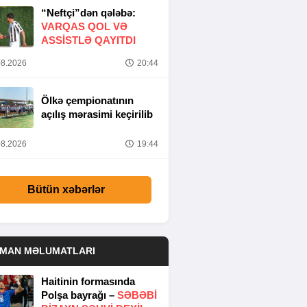
“Neftçi”dən qələbə:
VARQAS QOL VƏ
ASSİSTLƏ QAYITDI
8.2026
20:44
Ölkə çempionatının
açılış mərasimi keçirilib
8.2026
19:44
Bütün xəbərlər
DMAN MƏLUMATLARI
Haitinin formasında
Polşa bayrağı –
SƏBƏBI