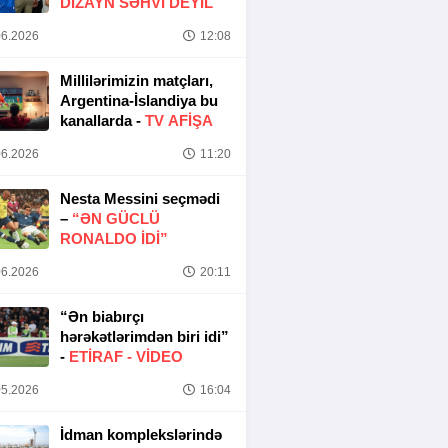
DIZAYN SƏHVI DEYIL
6.2026
12:08
Millilərimizin matçları,
Argentina-İslandiya bu
kanallarda -
TV AFİŞA
6.2026
11:20
Nesta Messini seçmədi
–
“ƏN GÜCLÜ
RONALDO IDI”
6.2026
20:11
“Ən biabırçı
hərəkətlərimdən biri idi”
-
ETIRAF -
VİDEO
5.2026
16:04
İdman komplekslərində