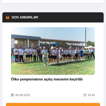
SON XƏBƏRLƏR
Ə
Ölkə çempionatının açılış mərasimi keçirilib
“
44
08.08.2026
19:44