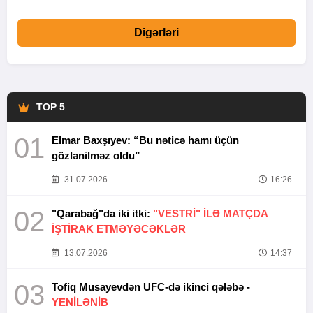
Digərləri
TOP 5
01
Elmar Baxşıyev: “Bu nəticə hamı üçün
gözlənilməz oldu”
31.07.2026
16:26
02
"Qarabağ"da iki itki:
"VESTRİ" İLƏ MATÇDA
İŞTİRAK ETMƏYƏCƏKLƏR
13.07.2026
14:37
03
Tofiq Musayevdən UFC-də ikinci qələbə -
YENİLƏNİB