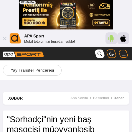
APA Sport
Mobil tətbiqimizi buradan yüklə!
Yay Transfer Pəncərəsi
XƏBƏR
Ana Səhifə
Basketbol
Xəbər
"Sərhədçi"nin yeni baş
məşqçisi müəyyənləşib