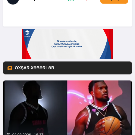
OXŞAR XƏBƏRLƏR