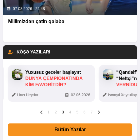
07.08.2026 - 22:48
Millimizdən çətin qələbə
KÖŞƏ YAZILARI
Yuxusuz gecələr başlayır:
“Qandalf”
DÜNYA ÇEMPIONATINDA
“Neftçi”ni
KIM FAVORITDIR?
VERNİDUB
TOXUNUŞ
Hacı Heydər
02.06.2026
İsmayıl Xeyrullaye
1
2
3
4
5
6
7
Bütün Yazılar