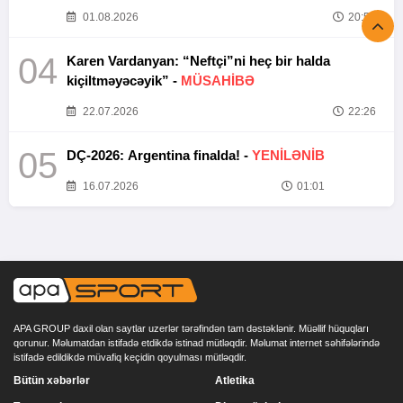
01.08.2026
20:52
04
Karen Vardanyan: “Neftçi”ni heç bir halda
kiçiltməyəcəyik” -
MÜSAHİBƏ
22.07.2026
22:26
05
DÇ-2026: Argentina finalda! -
YENİLƏNİB
16.07.2026
01:01
APA GROUP daxil olan saytlar uzerlər tərəfindən tam dəstəklənir. Müəllif hüquqları
qorunur. Məlumatdan istifadə etdikdə istinad mütləqdir. Məlumat internet səhifələrində
istifadə edildikdə müvafiq keçidin qoyulması mütləqdir.
Bütün xəbərlər
Atletika