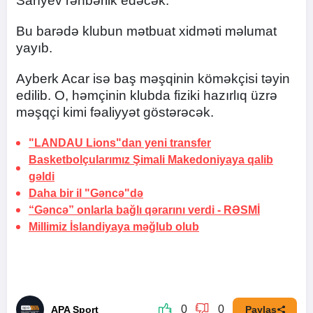
Sarıyev rəhbərlik edəcək.
Bu barədə klubun mətbuat xidməti məlumat
yayıb.
Ayberk Acar isə baş məşqinin köməkçisi təyin
edilib. O, həmçinin klubda fiziki hazırlıq üzrə
məşqçi kimi fəaliyyət göstərəcək.
"LANDAU Lions"dan yeni transfer
Basketbolçularımız Şimali Makedoniyaya qalib
gəldi
Daha bir il "Gəncə"də
“Gəncə” onlarla bağlı qərarını verdi -
RƏSMİ
Millimiz İslandiyaya məğlub olub
0
0
APA Sport
Paylaş