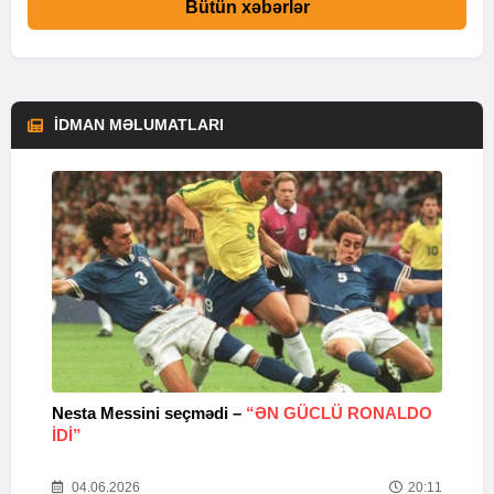
Bütün xəbərlər
İDMAN MƏLUMATLARI
Nesta Messini seçmədi –
“ƏN GÜCLÜ RONALDO
“
IDI”
V
20
04.06.2026
20:11