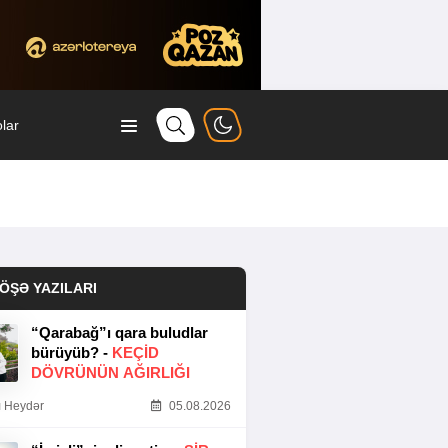
lar
ÖŞƏ YAZILARI
“Qarabağ”ı qara buludlar
bürüyüb? -
KEÇID
DÖVRÜNÜN AĞIRLIĞI
 Heydər
05.08.2026