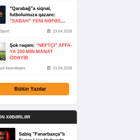
"Qarabağ"a siqnal,
futbolumuza qazanc:
"SABAH" YENI NƏFƏS
GƏTIRDI
Sport
23.04.2026
Şok rəqəm:
"NEFTÇI" AFFA-
YA 200 MIN MANAT
ÖDƏYIB
yıl Xeyrullayev
21.04.2026
Bütün Yazılar
ON XƏBƏRLƏR
Sabiq "Fənərbaxça"lı