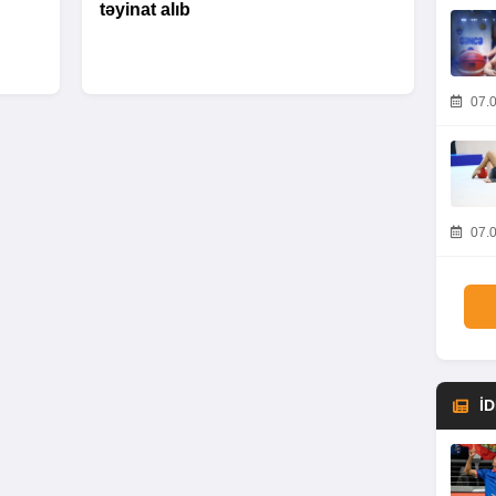
təyinat alıb
07.0
07.0
İ