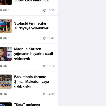
Super Liqa klubunda
8.2026
15:55
Stolustü tennisçilər
Türkiyəyə yollanıblar
8.2026
15:47
Maqnus Karlsen
yığmanın heyətinə daxil
edilməyib
8.2026
15:12
Basketbolçularımız
Şimali Makedoniyaya
qalib gəldi
8.2026
14:30
"Şəfa" toplanışı