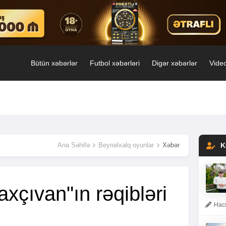
Bütün xəbərlər
Futbol xəbərləri
Digər xəbərlər
Video
Ana Səhifə
Beynəlxalq oyunlar
Xəbər
K
xçıvan"ın rəqibləri
Hacı