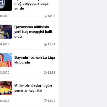
məğlubiyyətsiz başa
vurdu
8.2026
14:03
Qazaxıstan millisinin
yeni baş məşqçisi bəlli
oldu
8.2026
13:54
Bayındır rəsmən La Liqa
klubunda
8.2026
13:38
Millimizin üzvləri üçün
seminar keçirilib
8.2026
13:09