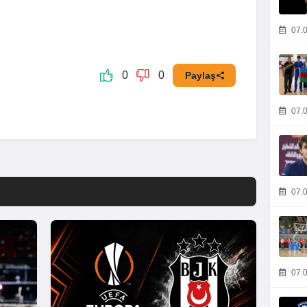
07.0
0
0
Paylaş
07.0
07.0
07.0