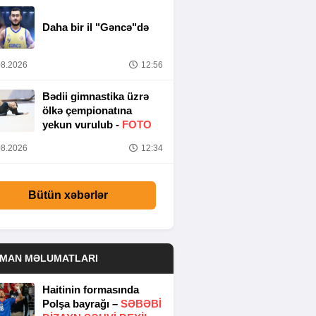
Daha bir il "Gəncə"də
8.2026
12:56
Bədii gimnastika üzrə
ölkə çempionatına
yekun vurulub -
FOTO
8.2026
12:34
Bütün xəbərlər
DMAN MƏLUMATLARI
Haitinin formasında
Polşa bayrağı –
SƏBƏBI