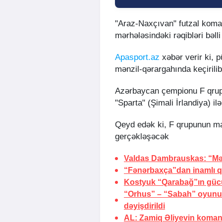
"Araz-Naxçıvan" futzal koma
mərhələsindəki rəqibləri bəlli
Apasport.az
xəbər verir ki,
mənzil-qərargahında keçirilib
Azərbaycan çempionu F qrupun
"Sparta" (Şimali İrlandiya) i
Qeyd edək ki, F qrupunun mat
gerçəkləşəcək
Valdas Dambrauskas: “Mə
“Fənərbaxça”dan inamlı q
Kostyuk “Qarabağ”ın güc
“Orhus” – “Sabah” oyunu 
dəyişdirildi
AL: Zamiq Əliyevin koman