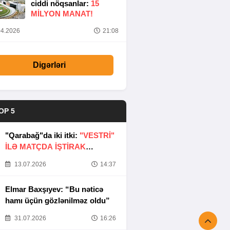
ciddi nöqsanlar:
15
MILYON MANAT!
4.2026
21:08
Digərləri
OP 5
"Qarabağ"da iki itki:
"VESTRİ"
İLƏ MATÇDA İŞTİRAK
ETMƏYƏCƏKLƏR
13.07.2026
14:37
Elmar Baxşıyev: “Bu nəticə
hamı üçün gözlənilməz oldu”
31.07.2026
16:26