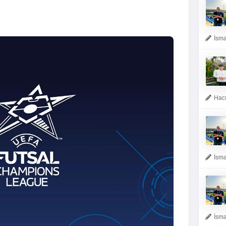
İsma
Hacı
İsma
İsma