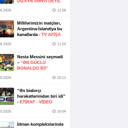
DIZAYN SƏHVI DEYIL
6.2026
12:08
Millilərimizin matçları,
Argentina-İslandiya bu
kanallarda -
TV AFİŞA
6.2026
11:20
Nesta Messini seçmədi
–
“ƏN GÜCLÜ
RONALDO IDI”
6.2026
20:11
“Ən biabırçı
hərəkətlərimdən biri idi”
-
ETIRAF -
VİDEO
5.2026
16:04
İdman komplekslərində