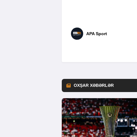
APA Sport
OXŞAR XƏBƏRLƏR