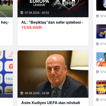
07.08.2026 - 00:52
07.0
 heç-
AL: “Beşiktaş”dan səfər qələbəsi -
YENİLƏNİR
07.0
07.0
06.08.2026 - 18:58
07.0
Asim Xudiyev UEFA-dan növbəti