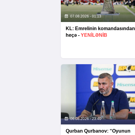
07.08.2026 - 01:13
KL: Emrelinin komandasından
heçə -
YENİLƏNİB
06.08.2026 - 23:40
Qurban Qurbanov: “Oyunun