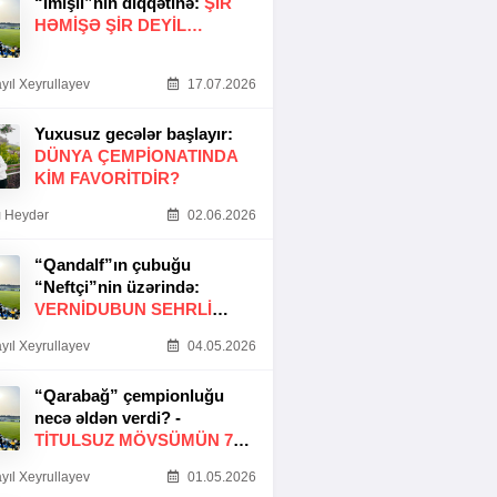
“İmişli”nin diqqətinə:
ŞIR
HƏMIŞƏ ŞIR DEYIL…
yıl Xeyrullayev
17.07.2026
Yuxusuz gecələr başlayır:
DÜNYA ÇEMPIONATINDA
KIM FAVORITDIR?
 Heydər
02.06.2026
“Qandalf”ın çubuğu
“Neftçi”nin üzərində:
VERNİDUBUN SEHRLİ
TOXUNUŞU
yıl Xeyrullayev
04.05.2026
“Qarabağ” çempionluğu
necə əldən verdi? -
TITULSUZ MÖVSÜMÜN 7
SƏBƏBI
yıl Xeyrullayev
01.05.2026