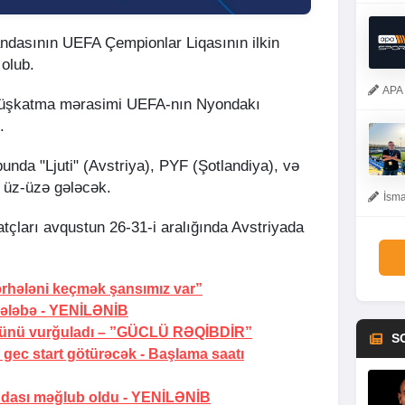
ndasının UEFA Çempionlar Liqasının ilkin
 olub.
APA 
 püşkatma mərasimi UEFA-nın Nyondakı
.
da "Ljuti" (Avstriya), PYF (Şotlandiya), və
lə üz-üzə gələcək.
İsma
çları avqustun 26-31-i aralığında Avstriyada
rhələni keçmək şansımız var”
ələbə -
YENİLƏNİB
ünü vurğuladı –
”GÜCLÜ RƏQİBDİR”
S
gec start götürəcək -
Başlama saatı
dası məğlub oldu -
YENİLƏNİB