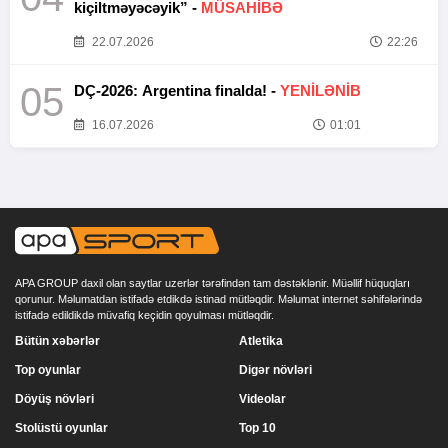
kiçiltməyəcəyik” -
MÜSAHİBƏ
22.07.2026
22:26
05
DÇ-2026: Argentina finalda! -
YENİLƏNİB
16.07.2026
01:01
APA GROUP daxil olan saytlar uzerlər tərəfindən tam dəstəklənir. Müəllif hüquqları
qorunur. Məlumatdan istifadə etdikdə istinad mütləqdir. Məlumat internet səhifələrində
istifadə edildikdə müvafiq keçidin qoyulması mütləqdir.
Bütün xəbərlər
Atletika
Top oyunlar
Digər növləri
Döyüş növləri
Videolar
Stolüstü oyunlar
Top 10