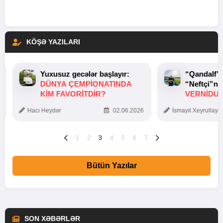
KÖŞƏ YAZILARI
Yuxusuz gecələr başlayır:
“Qandalf”
DÜNYA ÇEMPIONATINDA
“Neftçi”ni
KIM FAVORITDIR?
VERNİDUB
TOXUNUŞ
Hacı Heydər
02.06.2026
İsmayıl Xeyrullaye
1
2
3
4
5
6
7
Bütün Yazılar
SON XƏBƏRLƏR