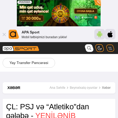
APA Sport
Mobil tətbiqimizi buradan yüklə!
Yay Transfer Pəncərəsi
XƏBƏR
Ana Səhifə
Beynəlxalq oyunlar
Xəbər
ÇL: PSJ və “Atletiko”dan
qələbə -
YENİLƏNİB