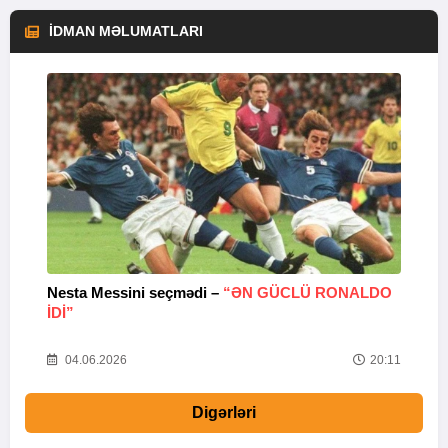
İDMAN MƏLUMATLARI
Nesta Messini seçmədi –
“ƏN GÜCLÜ RONALDO
“
IDI”
V
20
04.06.2026
20:11
Digərləri