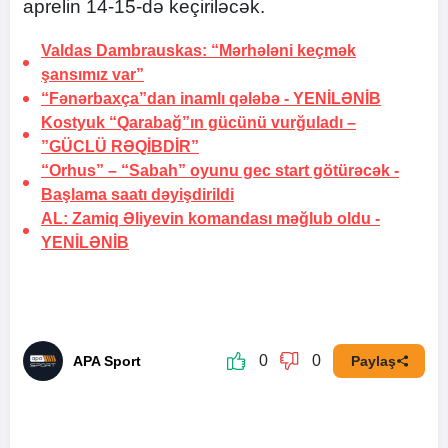
aprelin 14-15-də keçiriləcək.
Valdas Dambrauskas: “Mərhələni keçmək
şansımız var”
“Fənərbaxça”dan inamlı qələbə -
YENİLƏNİB
Kostyuk “Qarabağ”ın gücünü vurğuladı –
”GÜCLÜ RƏQİBDİR”
“Orhus” – “Sabah” oyunu gec start götürəcək -
Başlama saatı dəyişdirildi
AL: Zamiq Əliyevin komandası məğlub oldu -
YENİLƏNİB
0
0
APA Sport
Paylaş