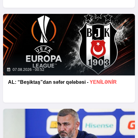
07.08.2026 - 00:52
AL: “Beşiktaş”dan səfər qələbəsi -
YENİLƏNİR