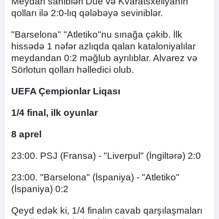
Meydan sahibləri Due və Kvaratsxeliyanın
qolları ilə 2:0-lıq qələbəyə seviniblər.
"Barselona" "Atletiko"nu sınağa çəkib. İlk
hissədə 1 nəfər azlıqda qalan kataloniyalılar
meydandan 0:2 məğlub ayrılıblar. Alvarez və
Sörlotun qolları həlledici olub.
UEFA Çempionlar Liqası
1/4 final, ilk oyunlar
8 aprel
23:00. PSJ (Fransa) - "Liverpul" (İngiltərə) 2:0
23:00. "Barselona" (İspaniya) - "Atletiko"
(İspaniya) 0:2
​Qeyd edək ki, 1/4 finalın cavab qarşılaşmaları