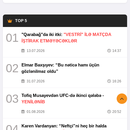
TOP 5
01
"Qarabağ"da iki itki:
"VESTRİ" İLƏ MATÇDA
İŞTİRAK ETMƏYƏCƏKLƏR
13.07.2026
14:37
02
Elmar Baxşıyev: “Bu nəticə hamı üçün
gözlənilməz oldu”
31.07.2026
16:26
03
Tofiq Musayevdən UFC-də ikinci qələbə -
YENİLƏNİB
01.08.2026
20:52
04
Karen Vardanyan: “Neftçi”ni heç bir halda