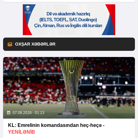
OXŞAR XƏBƏRLƏR
07.08.2026 - 01:13
KL: Emrelinin komandasından heç-heçə -
YENİLƏNİB