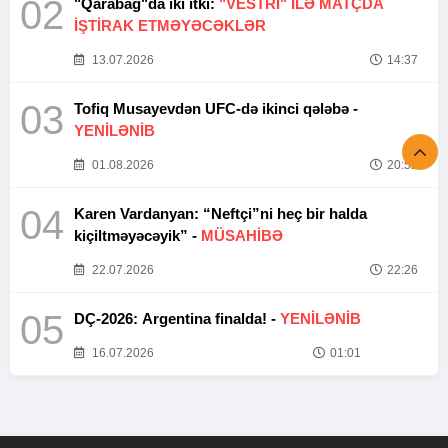
02
"Qarabağ"da iki itki:
"VESTRİ" İLƏ MATÇDA
İŞTİRAK ETMƏYƏCƏKLƏR
13.07.2026
14:37
03
Tofiq Musayevdən UFC-də ikinci qələbə -
YENİLƏNİB
01.08.2026
20:52
04
Karen Vardanyan: “Neftçi”ni heç bir halda
kiçiltməyəcəyik” -
MÜSAHİBƏ
22.07.2026
22:26
05
DÇ-2026: Argentina finalda! -
YENİLƏNİB
16.07.2026
01:01