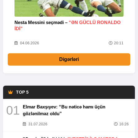
Nesta Messini seçmədi –
“ƏN GÜCLÜ RONALDO
“
IDI”
V
20
04.06.2026
20:11
Digərləri
TOP 5
01
Elmar Baxşıyev: “Bu nəticə hamı üçün
gözlənilməz oldu”
31.07.2026
16:26