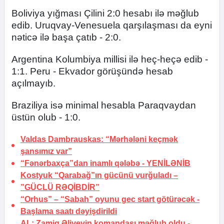
Boliviya yığması Çilini 2:0 hesabı ilə məğlub
edib. Uruqvay-Venesuela qarşılaşması da eyni
nəticə ilə başa çatıb - 2:0.
Argentina Kolumbiya millisi ilə heç-heçə edib -
1:1. Peru - Ekvador görüşündə hesab
açılmayıb.
Braziliya isə minimal hesabla Paraqvaydan
üstün olub - 1:0.
Valdas Dambrauskas: “Mərhələni keçmək
şansımız var”
“Fənərbaxça”dan inamlı qələbə -
YENİLƏNİB
Kostyuk “Qarabağ”ın gücünü vurğuladı –
”GÜCLÜ RƏQİBDİR”
“Orhus” – “Sabah” oyunu gec start götürəcək -
Başlama saatı dəyişdirildi
AL: Zamiq Əliyevin komandası məğlub oldu -