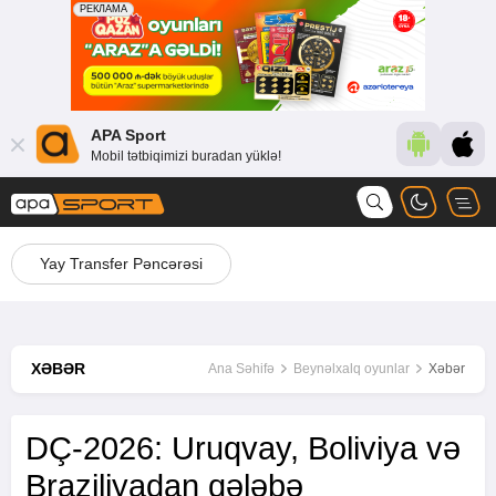
APA Sport
Mobil tətbiqimizi buradan yüklə!
Yay Transfer Pəncərəsi
XƏBƏR
Ana Səhifə
Beynəlxalq oyunlar
Xəbər
DÇ-2026: Uruqvay, Boliviya və
Braziliyadan qələbə