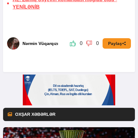
YENİLƏNİB
0
0
Nərmin Vüqarqızı
Paylaş
OXŞAR XƏBƏRLƏR