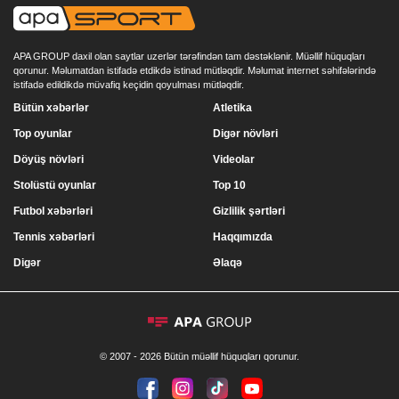
APA GROUP daxil olan saytlar uzerlər tərəfindən tam dəstəklənir. Müəllif hüquqları
qorunur. Məlumatdan istifadə etdikdə istinad mütləqdir. Məlumat internet səhifələrində
istifadə edildikdə müvafiq keçidin qoyulması mütləqdir.
Bütün xəbərlər
Atletika
Top oyunlar
Digər növləri
Döyüş növləri
Videolar
Stolüstü oyunlar
Top 10
Futbol xəbərləri
Gizlilik şərtləri
Tennis xəbərləri
Haqqımızda
Digər
Əlaqə
© 2007 - 2026 Bütün müəllif hüquqları qorunur.