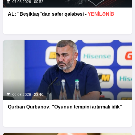
07.08.2026 - 00:52
AL: “Beşiktaş”dan səfər qələbəsi -
YENİLƏNİB
06.08.2026 - 23:40
Qurban Qurbanov: “Oyunun tempini artırmalı idik”