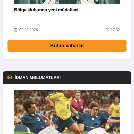
Bölgə klubunda yeni müdafiəçi
“
37
08.08.2026
17:32
Bütün xəbərlər
İDMAN MƏLUMATLARI