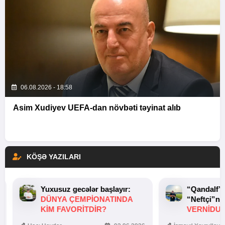
06.08.2026 - 18:58
Asim Xudiyev UEFA-dan növbəti təyinat alıb
KÖŞƏ YAZILARI
Yuxusuz gecələr başlayır:
“Qandalf”
DÜNYA ÇEMPIONATINDA
“Neftçi”ni
KIM FAVORITDIR?
VERNİDUB
TOXUNUŞ