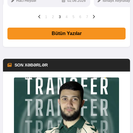
Hacı Heydər
02.06.2026
İsmayıl Xeyrullaye
1
2
3
4
5
6
7
Bütün Yazılar
SON XƏBƏRLƏR