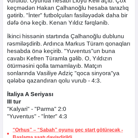
vurulub. Oyunda hesabı Lloyd Kelli açıb. Çox
keçmədən Hakan Çalhanoğlu hesaba tarazlıq
gətirib. "İnter" futbolçuları fasiləyədək daha bir
dəfə önə keçib. Kenan Yıldız fərqlənib.
İkinci hissənin startında Çalhanoğlu dublunu
rəsmiləşdirib. Ardınca Markus Türam qonaqları
hesabda önə keçirib. "Yuventus"un buna
cavabı Kefren Türamla gəlib. O, Yıldızın
ötürməsini qolla tamamlayıb. Matçın
sonlarında Vasiliye Adziç "qoca sinyora"ya
qələbə qazandıran qolu vurub - 4:3.
İtaliya A Seriyası
III tur
"Kalyari" - "Parma" 2:0
"Yuventus" - "İnter" 4:3
“Orhus” – “Sabah” oyunu gec start götürəcək -
Başlama saatı dəyişdirildi