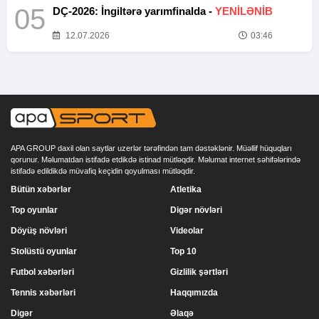
05
DÇ-2026: İngiltərə yarımfinalda -
YENİLƏNİB
12.07.2026
03:46
APA GROUP daxil olan saytlar uzerlər tərəfindən tam dəstəklənir. Müəllif hüquqları
qorunur. Məlumatdan istifadə etdikdə istinad mütləqdir. Məlumat internet səhifələrində
istifadə edildikdə müvafiq keçidin qoyulması mütləqdir.
Bütün xəbərlər
Atletika
Top oyunlar
Digər növləri
Döyüş növləri
Videolar
Stolüstü oyunlar
Top 10
Futbol xəbərləri
Gizlilik şərtləri
Tennis xəbərləri
Haqqımızda
Digər
Əlaqə