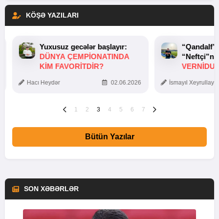
KÖŞƏ YAZILARI
Yuxusuz gecələr başlayır:
“Qandalf”
DÜNYA ÇEMPIONATINDA
“Neftçi”ni
KIM FAVORITDIR?
VERNİDUB
TOXUNUŞ
Hacı Heydər
02.06.2026
İsmayıl Xeyrullaye
1
2
3
4
5
6
7
Bütün Yazılar
SON XƏBƏRLƏR