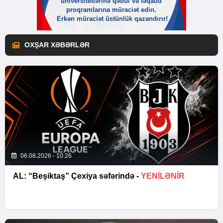
OXŞAR XƏBƏRLƏR
06.08.2026 - 10:26
AL: “Beşiktaş” Çexiya səfərində -
YENİLƏNİR