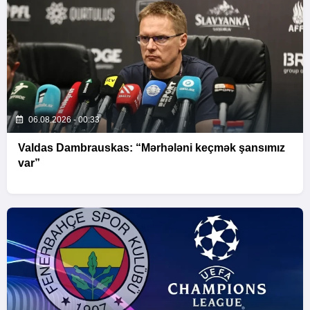
06.08.2026 - 00:33
Valdas Dambrauskas: “Mərhələni keçmək şansımız
var”