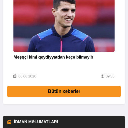
Məşqçi kimi qeydiyyatdan keçə bilməyib
K
08
06.08.2026
09:55
Bütün xəbərlər
İDMAN MƏLUMATLARI