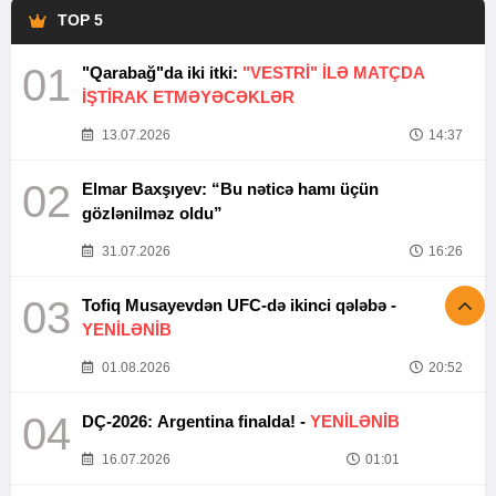
TOP 5
01
"Qarabağ"da iki itki:
"VESTRİ" İLƏ MATÇDA
İŞTİRAK ETMƏYƏCƏKLƏR
13.07.2026
14:37
02
Elmar Baxşıyev: “Bu nəticə hamı üçün
gözlənilməz oldu”
31.07.2026
16:26
03
Tofiq Musayevdən UFC-də ikinci qələbə -
YENİLƏNİB
01.08.2026
20:52
04
DÇ-2026: Argentina finalda! -
YENİLƏNİB
16.07.2026
01:01