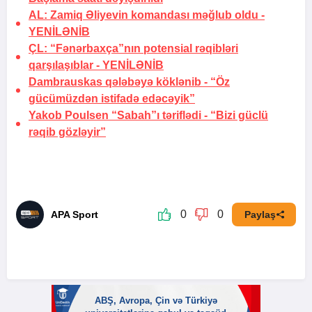
AL: Zamiq Əliyevin komandası məğlub oldu -
YENİLƏNİB
ÇL: “Fənərbaxça”nın potensial rəqibləri
qarşılaşıblar -
YENİLƏNİB
Dambrauskas qələbəyə köklənib -
“Öz
gücümüzdən istifadə edəcəyik”
Yakob Poulsen “Sabah”ı təriflədi -
“Bizi güclü
rəqib gözləyir”
0
0
APA Sport
Paylaş