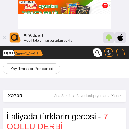
APA Sport
Mobil tətbiqimizi buradan yüklə!
Yay Transfer Pəncərəsi
XƏBƏR
Ana Səhifə
Beynəlxalq oyunlar
Xəbər
İtaliyada türklərin gecəsi -
7
QOLLU DERBI