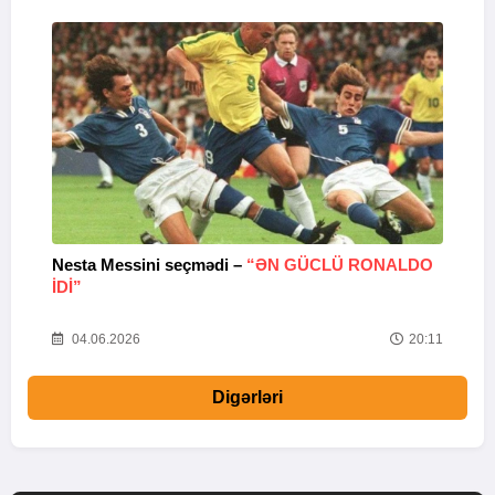
Nesta Messini seçmədi –
“ƏN GÜCLÜ RONALDO
“
IDI”
V
20
04.06.2026
20:11
Digərləri