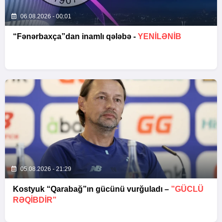
06.08.2026 - 00:01
“Fənərbaxça”dan inamlı qələbə -
YENİLƏNİB
05.08.2026 - 21:29
Kostyuk “Qarabağ”ın gücünü vurğuladı –
”GÜCLÜ
RƏQİBDİR”