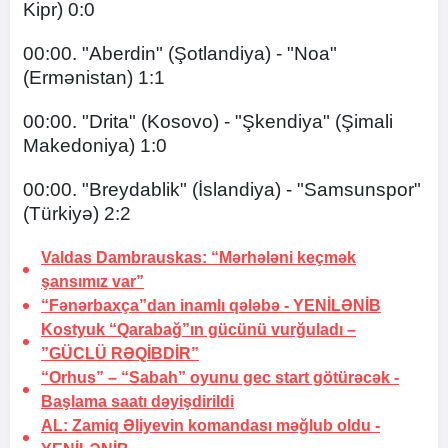
Kipr) 0:0
00:00. "Aberdin" (Şotlandiya) - "Noa"
(Ermənistan) 1:1
00:00. "Drita" (Kosovo) - "Şkendiya" (Şimali
Makedoniya) 1:0
00:00. "Breydablik" (İslandiya) - "Samsunspor"
(Türkiyə) 2:2
Valdas Dambrauskas: “Mərhələni keçmək
şansımız var”
“Fənərbaxça”dan inamlı qələbə -
YENİLƏNİB
Kostyuk “Qarabağ”ın gücünü vurğuladı –
”GÜCLÜ RƏQİBDİR”
“Orhus” – “Sabah” oyunu gec start götürəcək -
Başlama saatı dəyişdirildi
AL: Zamiq Əliyevin komandası məğlub oldu -