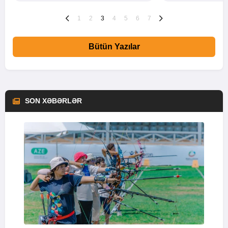
1
2
3
4
5
6
7
Bütün Yazılar
SON XƏBƏRLƏR