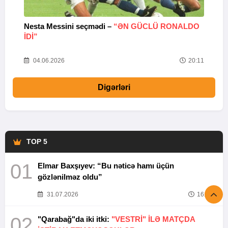
Nesta Messini seçmədi –
“ƏN GÜCLÜ RONALDO
“
IDI”
V
20
04.06.2026
20:11
Digərləri
TOP 5
01
Elmar Baxşıyev: “Bu nəticə hamı üçün
gözlənilməz oldu”
31.07.2026
16:26
02
"Qarabağ"da iki itki:
"VESTRİ" İLƏ MATÇDA