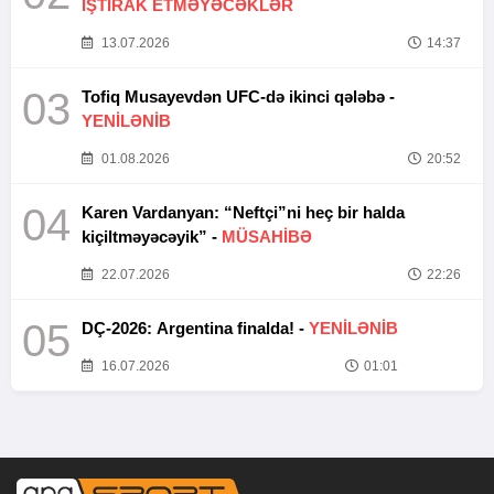
İŞTİRAK ETMƏYƏCƏKLƏR
13.07.2026
14:37
03
Tofiq Musayevdən UFC-də ikinci qələbə -
YENİLƏNİB
01.08.2026
20:52
04
Karen Vardanyan: “Neftçi”ni heç bir halda
kiçiltməyəcəyik” -
MÜSAHİBƏ
22.07.2026
22:26
05
DÇ-2026: Argentina finalda! -
YENİLƏNİB
16.07.2026
01:01