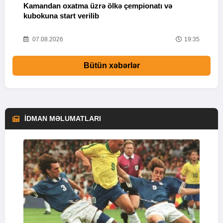
Kamandan oxatma üzrə ölkə çempionatı və
V
kubokuna start verilib
“
Ü
57
07.08.2026
19:35
Bütün xəbərlər
İDMAN MƏLUMATLARI