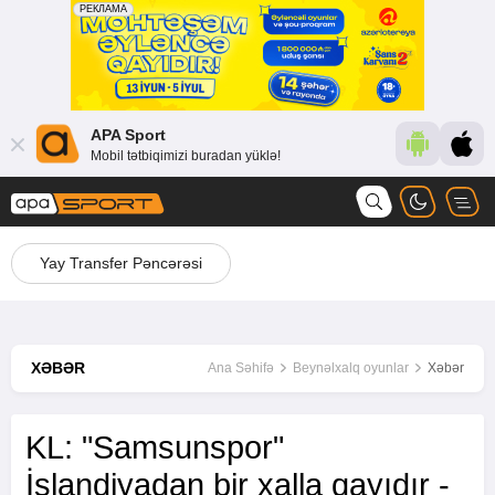
APA Sport
Mobil tətbiqimizi buradan yüklə!
Yay Transfer Pəncərəsi
XƏBƏR
Ana Səhifə
Beynəlxalq oyunlar
Xəbər
KL: "Samsunspor"
İslandiyadan bir xalla qayıdır -