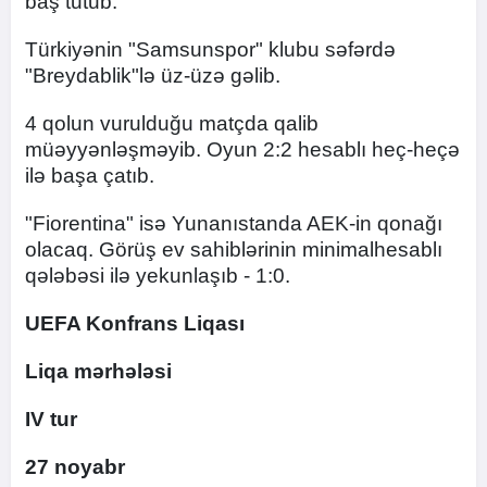
baş tutub.
Türkiyənin "Samsunspor" klubu səfərdə
"Breydablik"lə üz-üzə gəlib.
4 qolun vurulduğu matçda qalib
müəyyənləşməyib. Oyun 2:2 hesablı heç-heçə
ilə başa çatıb.
"Fiorentina" isə Yunanıstanda AEK-in qonağı
olacaq. Görüş ev sahiblərinin minimalhesablı
qələbəsi ilə yekunlaşıb - 1:0.
UEFA Konfrans Liqası
Liqa mərhələsi
IV tur
27 noyabr