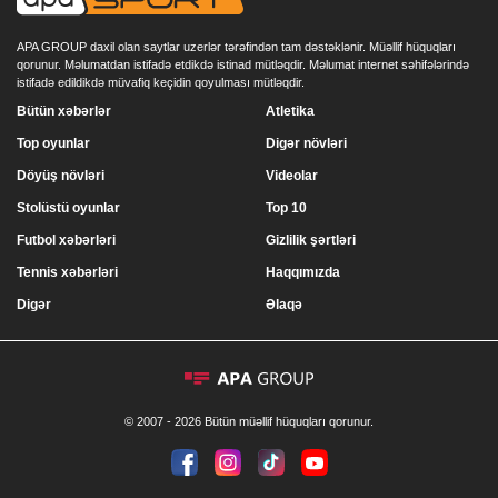
APA GROUP daxil olan saytlar uzerlər tərəfindən tam dəstəklənir. Müəllif hüquqları
qorunur. Məlumatdan istifadə etdikdə istinad mütləqdir. Məlumat internet səhifələrində
istifadə edildikdə müvafiq keçidin qoyulması mütləqdir.
Bütün xəbərlər
Atletika
Top oyunlar
Digər növləri
Döyüş növləri
Videolar
Stolüstü oyunlar
Top 10
Futbol xəbərləri
Gizlilik şərtləri
Tennis xəbərləri
Haqqımızda
Digər
Əlaqə
© 2007 - 2026 Bütün müəllif hüquqları qorunur.