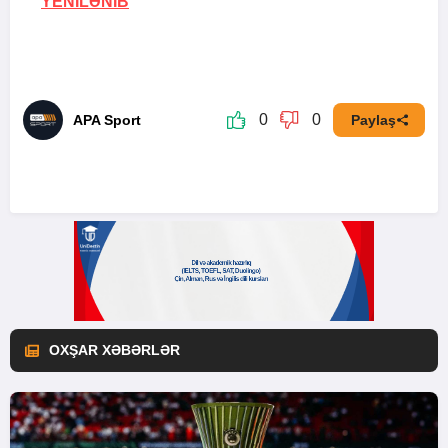
YENİLƏNİB
0
0
APA Sport
Paylaş
OXŞAR XƏBƏRLƏR