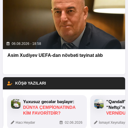
06.08.2026 - 18:58
Asim Xudiyev UEFA-dan növbəti təyinat alıb
KÖŞƏ YAZILARI
Yuxusuz gecələr başlayır:
“Qandalf”
DÜNYA ÇEMPIONATINDA
“Neftçi”ni
KIM FAVORITDIR?
VERNİDUB
TOXUNUŞ
Hacı Heydər
02.06.2026
İsmayıl Xeyrullaye