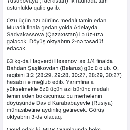
Yusupovaya (Tacikistan) ilk raundda tam
üstünlüklə qalib gəlib.
Özü üçün azı bürünc medalı təmin edən
Muradlı finala gedən yolda Adelayda
Sadvakassova (Qazaxıstan) ilə üz-üzə
gələcək. Döyüş oktyabrın 2-nə təsadüf
edəcək.
63 kq-da Haqverdi Həsənov isə 1/4 finalda
Bahdan Şaşlikovdan (Belarus) güclü olub. O,
rəqibini 3:2 (28:29, 29:28, 30:27, 28:29, 30:27)
hesabı ilə məğlub edib. Yarımfinala
yüksəlməklə özü üçün azı bürünc medalı
təmin edən boksçumuz bu mərhələnin
döyüşündə David Karababayevlə (Rusiya)
münasibətinə aydınlıq gətirəcək. Görüş
oktyabrın 3-də olacaq.
Qeyd edək ki, MDB Oyunlarında boks