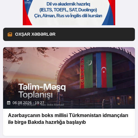
OXŞAR XƏBƏRLƏR
06.08.2026 - 19:27
Azərbaycanın boks millisi Türkmənistan idmançıları
ilə birgə Bakıda hazırlığa başlayıb