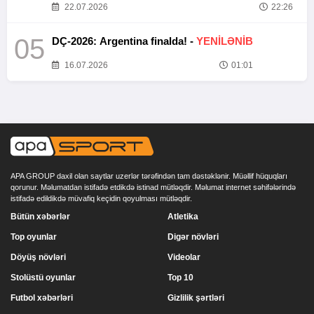
22.07.2026
22:26
05
DÇ-2026: Argentina finalda! -
YENİLƏNİB
16.07.2026
01:01
APA GROUP daxil olan saytlar uzerlər tərəfindən tam dəstəklənir. Müəllif hüquqları
qorunur. Məlumatdan istifadə etdikdə istinad mütləqdir. Məlumat internet səhifələrində
istifadə edildikdə müvafiq keçidin qoyulması mütləqdir.
Bütün xəbərlər
Atletika
Top oyunlar
Digər növləri
Döyüş növləri
Videolar
Stolüstü oyunlar
Top 10
Futbol xəbərləri
Gizlilik şərtləri