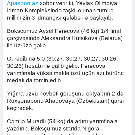
Apasport.az
xəbər verir ki, Yevlax Olimpiya
İdman Kompleksində təşkil olunan turnirə
millimizin 3 idmançısı qələbə ilə başlayıb.
Boksçumuz Aysel Fərəcova (46 kq) 1/4 final
çərçivəsində Aleksandra Kutsikova (Belarus)
ilə üz-üzə gəlib.
O, rəqibinə 5:0 (30:27, 30:27, 30:27, 30:26,
30:26) hesabı ilə qalib gəlib. Fərəcova
yarımfinala yüksəlməklə özü üçün azı bürünc
medalı da təmin edib.
Yığma üzvü növbəti görüşünü oktyabrın 2-də
Ruxşonabonu Ahadovaya (Özbəkistan) qarşı
keçirəcək.
Cəmilə Muradlı (54 kq) da adını yarımfinala
yazdırıb. Boksçumuz startda Nigora