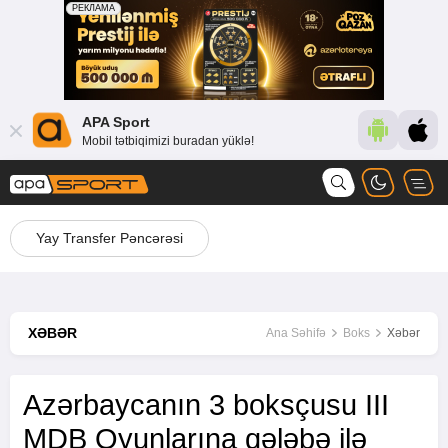
APA Sport
Mobil tətbiqimizi buradan yüklə!
Yay Transfer Pəncərəsi
XƏBƏR
Ana Səhifə
Boks
Xəbər
Azərbaycanın 3 boksçusu III
MDB Oyunlarına qələbə ilə