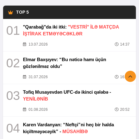
TOP 5
01
"Qarabağ"da iki itki:
"VESTRİ" İLƏ MATÇDA
İŞTİRAK ETMƏYƏCƏKLƏR
13.07.2026
14:37
02
Elmar Baxşıyev: “Bu nəticə hamı üçün
gözlənilməz oldu”
31.07.2026
16:26
03
Tofiq Musayevdən UFC-də ikinci qələbə -
YENİLƏNİB
01.08.2026
20:52
04
Karen Vardanyan: “Neftçi”ni heç bir halda
kiçiltməyəcəyik” -
MÜSAHİBƏ