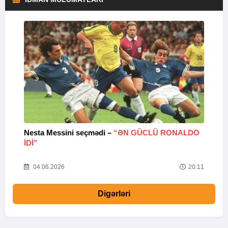
Nesta Messini seçmədi –
“ƏN GÜCLÜ RONALDO
“
IDI”
V
20
04.06.2026
20:11
Digərləri