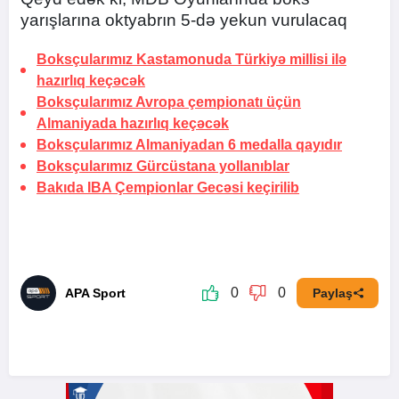
yarışlarına oktyabrın 5-də yekun vurulacaq
Boksçularımız Kastamonuda Türkiyə millisi ilə
hazırlıq keçəcək
Boksçularımız Avropa çempionatı üçün
Almaniyada hazırlıq keçəcək
Boksçularımız Almaniyadan 6 medalla qayıdır
Boksçularımız Gürcüstana yollanıblar
Bakıda IBA Çempionlar Gecəsi keçirilib
0
0
APA Sport
Paylaş