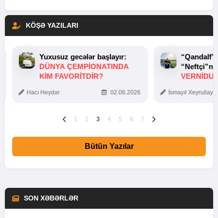
KÖŞƏ YAZILARI
Yuxusuz gecələr başlayır:
“Qandalf”
DÜNYA ÇEMPIONATINDA
“Neftçi”ni
KIM FAVORITDIR?
VERNİDUB
TOXUNUŞ
Hacı Heydər
02.06.2026
İsmayıl Xeyrullaye
1
2
3
4
5
6
7
Bütün Yazılar
SON XƏBƏRLƏR