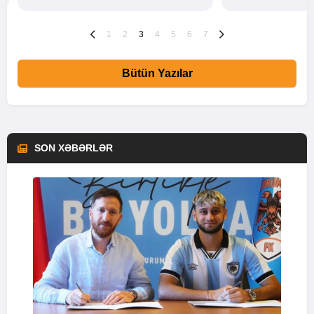
1
2
3
4
5
6
7
Bütün Yazılar
SON XƏBƏRLƏR