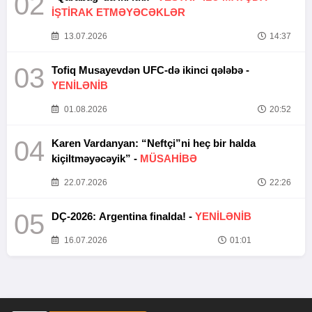
02
İŞTİRAK ETMƏYƏCƏKLƏR
13.07.2026
14:37
03
Tofiq Musayevdən UFC-də ikinci qələbə -
YENİLƏNİB
01.08.2026
20:52
04
Karen Vardanyan: “Neftçi”ni heç bir halda
kiçiltməyəcəyik” -
MÜSAHİBƏ
22.07.2026
22:26
05
DÇ-2026: Argentina finalda! -
YENİLƏNİB
16.07.2026
01:01