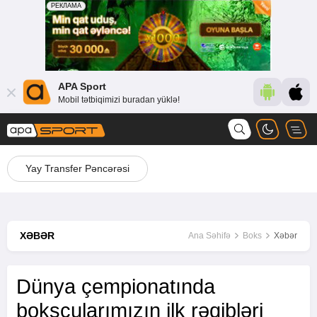
APA Sport
Mobil tətbiqimizi buradan yüklə!
Yay Transfer Pəncərəsi
XƏBƏR
Ana Səhifə
Boks
Xəbər
Dünya çempionatında
boksçularımızın ilk rəqibləri