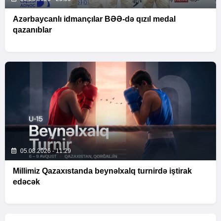
Azərbaycanlı idmançılar BƏƏ-də qızıl medal
qazanıblar
05.08.2026 - 11:29
Millimiz Qazaxıstanda beynəlxalq turnirdə iştirak
edəcək