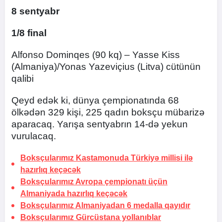
8 sentyabr
1/8 final
Alfonso Dominqes (90 kq) – Yasse Kiss
(Almaniya)/Yonas Yazeviçius (Litva) cütünün
qalibi
Qeyd edək ki, dünya çempionatında 68
ölkədən 329 kişi, 225 qadın boksçu mübarizə
aparacaq. Yarışa sentyabrın 14-də yekun
vurulacaq.
Boksçularımız Kastamonuda Türkiyə millisi ilə
hazırlıq keçəcək
Boksçularımız Avropa çempionatı üçün
Almaniyada hazırlıq keçəcək
Boksçularımız Almaniyadan 6 medalla qayıdır
Boksçularımız Gürcüstana yollanıblar