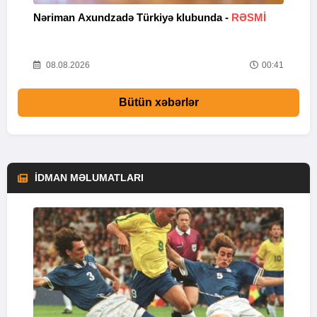
Nəriman Axundzadə Türkiyə klubunda -
RƏSMİ
"
24
08.08.2026
00:41
Bütün xəbərlər
İDMAN MƏLUMATLARI