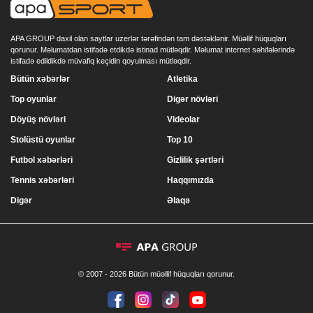
APA GROUP daxil olan saytlar uzerlər tərəfindən tam dəstəklənir. Müəllif hüquqları
qorunur. Məlumatdan istifadə etdikdə istinad mütləqdir. Məlumat internet səhifələrində
istifadə edildikdə müvafiq keçidin qoyulması mütləqdir.
Bütün xəbərlər
Atletika
Top oyunlar
Digər növləri
Döyüş növləri
Videolar
Stolüstü oyunlar
Top 10
Futbol xəbərləri
Gizlilik şərtləri
Tennis xəbərləri
Haqqımızda
Digər
Əlaqə
© 2007 - 2026 Bütün müəllif hüquqları qorunur.