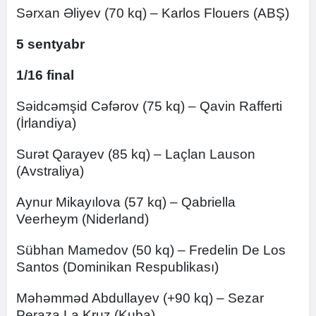
Sərxan Əliyev (70 kq) – Karlos Flouers (ABŞ)
5 sentyabr
1/16 final
Səidcəmşid Cəfərov (75 kq) – Qavin Rafferti
(İrlandiya)
Surət Qarayev (85 kq) – Laçlan Lauson
(Avstraliya)
Aynur Mikayılova (57 kq) – Qabriella
Veerheym (Niderland)
Sübhan Mamedov (50 kq) – Fredelin De Los
Santos (Dominikan Respublikası)
Məhəmməd Abdullayev (+90 kq) – Sezar
Peraza La Kruz (Kuba)