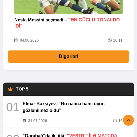
Nesta Messini seçmədi –
“ƏN GÜCLÜ RONALDO
“
IDI”
V
20
04.06.2026
20:11
Digərləri
TOP 5
01
Elmar Baxşıyev: “Bu nəticə hamı üçün
gözlənilməz oldu”
31.07.2026
16:26
"Qarabağ"da iki itki:
"VESTRİ" İLƏ MATÇDA