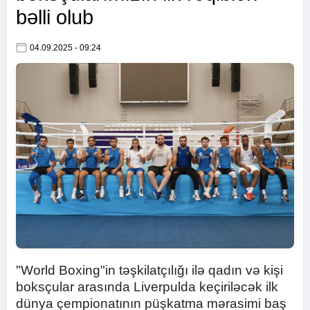
bəlli olub
04.09.2025 - 09:24
"World Boxing"in təşkilatçılığı ilə qadın və kişi
boksçular arasında Liverpulda keçiriləcək ilk
dünya çempionatının püşkatma mərasimi baş