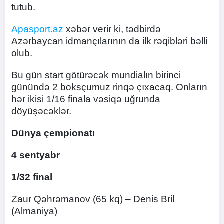
tutub.
Apasport.az
xəbər verir ki, tədbirdə
Azərbaycan idmançılarının da ilk rəqibləri bəlli
olub.
Bu gün start götürəcək mundialın birinci
günündə 2 boksçumuz rinqə çıxacaq. Onların
hər ikisi 1/16 finala vəsiqə uğrunda
döyüşəcəklər.
Dünya çempionatı
4 sentyabr
1/32 final
Zaur Qəhrəmanov (65 kq) – Denis Bril
(Almaniya)