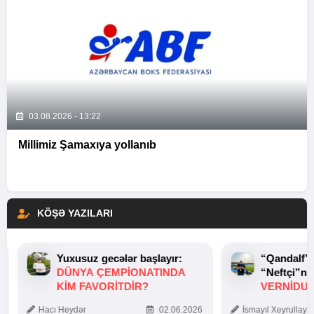
03.08.2026 - 13:22
Millimiz Şamaxıya yollanıb
KÖŞƏ YAZILARI
Yuxusuz gecələr başlayır:
“Qandalf”
DÜNYA ÇEMPIONATINDA
“Neftçi”ni
KIM FAVORITDIR?
VERNİDUB
TOXUNUŞ
Hacı Heydər
02.06.2026
İsmayıl Xeyrullaye