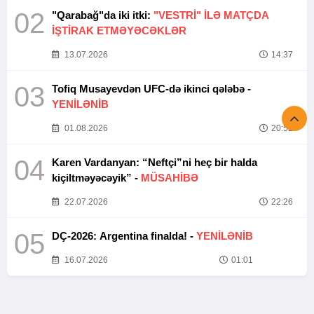
02
"Qarabağ"da iki itki:
"VESTRİ" İLƏ MATÇDA
İŞTİRAK ETMƏYƏCƏKLƏR
13.07.2026
14:37
03
Tofiq Musayevdən UFC-də ikinci qələbə -
YENİLƏNİB
01.08.2026
20:52
04
Karen Vardanyan: “Neftçi”ni heç bir halda
kiçiltməyəcəyik” -
MÜSAHİBƏ
22.07.2026
22:26
05
DÇ-2026: Argentina finalda! -
YENİLƏNİB
16.07.2026
01:01