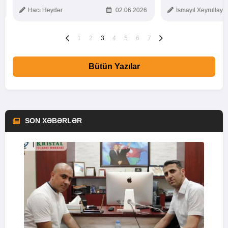
TOXUNUŞ
Hacı Heydər
02.06.2026
İsmayıl Xeyrullaye
1
2
3
4
5
6
7
Bütün Yazılar
SON XƏBƏRLƏR