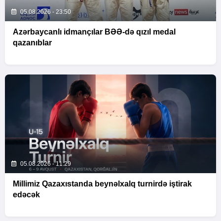
05.08.2026 - 23:50
Azərbaycanlı idmançılar BƏƏ-də qızıl medal
qazanıblar
05.08.2026 - 11:29
Millimiz Qazaxıstanda beynəlxalq turnirdə iştirak
edəcək