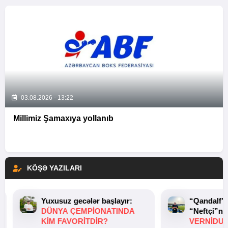
03.08.2026 - 13:22
Millimiz Şamaxıya yollanıb
KÖŞƏ YAZILARI
Yuxusuz gecələr başlayır:
“Qandalf”
DÜNYA ÇEMPIONATINDA
“Neftçi”ni
KIM FAVORITDIR?
VERNİDUB