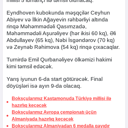
millisi 5 idmançı ilə təmsil olunacaq.
Eyndhoven kubokunda məşqçilər Ceyhun
Abiyev və İlkin Ağayevin rəhbərliyi altında
rinqə Məhəmmədəli Qasımzadə,
Məhəmmədəli Aşurəliyev (hər ikisi 60 kq), Əli
Abdullayev (65 kq), Nəbi İsgəndərov (70 kq)
və Zeynəb Rəhimova (54 kq) rinqə çıxacaqlar.
Turnirdə Emil Qurbanəliyev ölkəmizi hakimi
kimi təmsil edəcək.
Yarış iyunun 6-da start götürəcək. Final
döyüşləri isə ayın 9-da olacaq.
Boksçularımız Kastamonuda Türkiyə millisi ilə
hazırlıq keçəcək
Boksçularımız Avropa çempionatı üçün
Almaniyada hazırlıq keçəcək
Boksçularımız Almaniyadan 6 medalla qayıdır