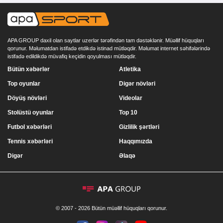
APA GROUP daxil olan saytlar uzerlər tərəfindən tam dəstəklənir. Müəllif hüquqları
qorunur. Məlumatdan istifadə etdikdə istinad mütləqdir. Məlumat internet səhifələrində
istifadə edildikdə müvafiq keçidin qoyulması mütləqdir.
Bütün xəbərlər
Atletika
Top oyunlar
Digər növləri
Döyüş növləri
Videolar
Stolüstü oyunlar
Top 10
Futbol xəbərləri
Gizlilik şərtləri
Tennis xəbərləri
Haqqımızda
Digər
Əlaqə
© 2007 - 2026 Bütün müəllif hüquqları qorunur.