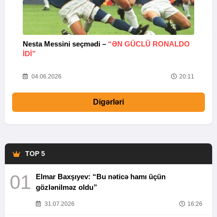
Nesta Messini seçmədi –
“ƏN GÜCLÜ RONALDO
“
IDI”
V
20
04.06.2026
20:11
Digərləri
TOP 5
01
Elmar Baxşıyev: “Bu nəticə hamı üçün
gözlənilməz oldu”
31.07.2026
16:26