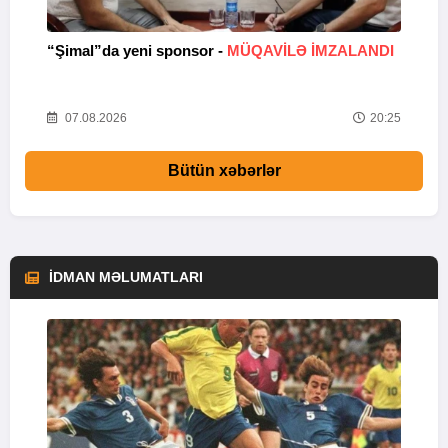
“Şimal”da yeni sponsor -
MÜQAVİLƏ İMZALANDI
“
46
07.08.2026
20:25
Bütün xəbərlər
İDMAN MƏLUMATLARI