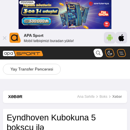
APA Sport
Mobil tətbiqimizi buradan yüklə!
Yay Transfer Pəncərəsi
XƏBƏR
Ana Səhifə
Boks
Xəbər
Eyndhoven Kubokuna 5
boksçu ilə