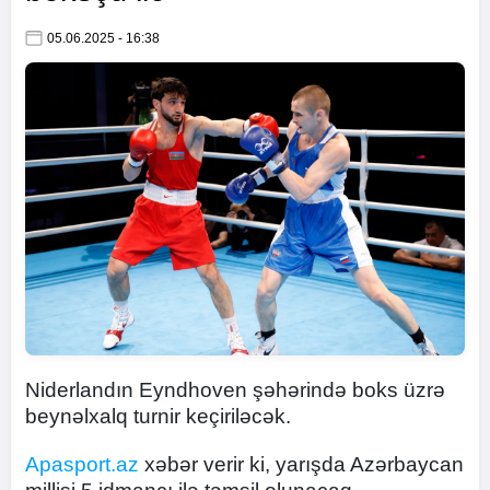
05.06.2025 - 16:38
Niderlandın Eyndhoven şəhərində boks üzrə
beynəlxalq turnir keçiriləcək.
Apasport.az
xəbər verir ki, yarışda Azərbaycan