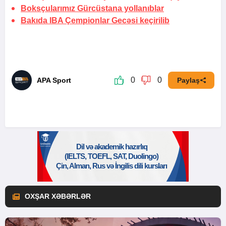
Boksçularımız Gürcüstana yollanıblar
Bakıda IBA Çempionlar Gecəsi keçirilib
0
0
APA Sport
Paylaş
OXŞAR XƏBƏRLƏR