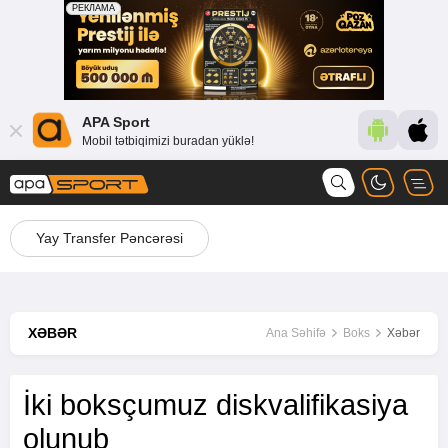
APA Sport
Mobil tətbiqimizi buradan yüklə!
Yay Transfer Pəncərəsi
XƏBƏR
Ana Səhifə
Boks
Xəbər
İki boksçumuz diskvalifikasiya
olunub