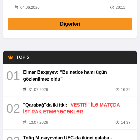
20
04.06.2026
20:11
Digərləri
TOP 5
01
Elmar Baxşıyev: “Bu nəticə hamı üçün
gözlənilməz oldu”
31.07.2026
16:26
02
"Qarabağ"da iki itki:
"VESTRİ" İLƏ MATÇDA
İŞTİRAK ETMƏYƏCƏKLƏR
13.07.2026
14:37
Tofiq Musayevdən UFC-də ikinci qələbə -