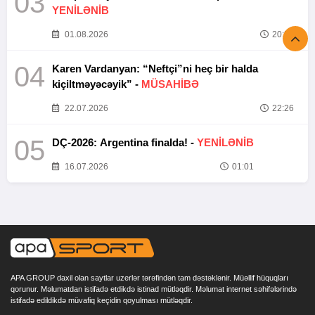
03
YENİLƏNİB
01.08.2026
20:52
04
Karen Vardanyan: “Neftçi”ni heç bir halda
kiçiltməyəcəyik” -
MÜSAHİBƏ
22.07.2026
22:26
05
DÇ-2026: Argentina finalda! -
YENİLƏNİB
16.07.2026
01:01
APA GROUP daxil olan saytlar uzerlər tərəfindən tam dəstəklənir. Müəllif hüquqları
qorunur. Məlumatdan istifadə etdikdə istinad mütləqdir. Məlumat internet səhifələrində
istifadə edildikdə müvafiq keçidin qoyulması mütləqdir.