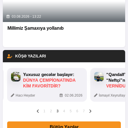
03.08.2026 - 13:22
Millimiz Şamaxıya yollanıb
KÖŞƏ YAZILARI
Yuxusuz gecələr başlayır:
“Qandalf”
DÜNYA ÇEMPIONATINDA
“Neftçi”ni
KIM FAVORITDIR?
VERNİDUB
TOXUNUŞ
Hacı Heydər
02.06.2026
İsmayıl Xeyrullaye
1
2
3
4
5
6
7
Bütün Yazılar