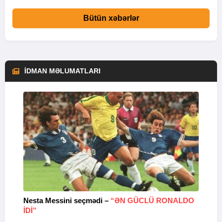
Bütün xəbərlər
İDMAN MƏLUMATLARI
Nesta Messini seçmədi –
“ƏN GÜCLÜ RONALDO
“
IDI”
V