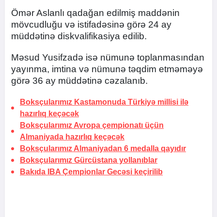
Ömər Aslanlı qadağan edilmiş maddənin
mövcudluğu və istifadəsinə görə 24 ay
müddətinə diskvalifikasiya edilib.
Məsud Yusifzadə isə nümunə toplanmasından
yayınma, imtina və nümunə təqdim etməməyə
görə 36 ay müddətinə cəzalanıb.
Boksçularımız Kastamonuda Türkiyə millisi ilə
hazırlıq keçəcək
Boksçularımız Avropa çempionatı üçün
Almaniyada hazırlıq keçəcək
Boksçularımız Almaniyadan 6 medalla qayıdır
Boksçularımız Gürcüstana yollanıblar
Bakıda IBA Çempionlar Gecəsi keçirilib