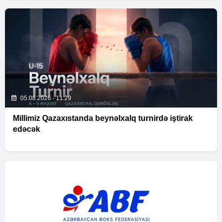
05.08.2026 - 11:29
Millimiz Qazaxıstanda beynəlxalq turnirdə iştirak
edəcək