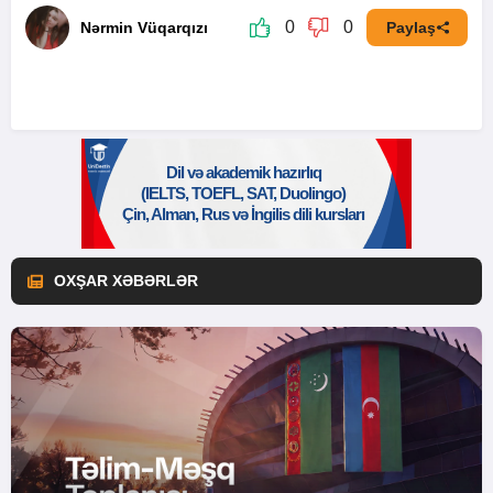
0
0
Nərmin Vüqarqızı
Paylaş
OXŞAR XƏBƏRLƏR