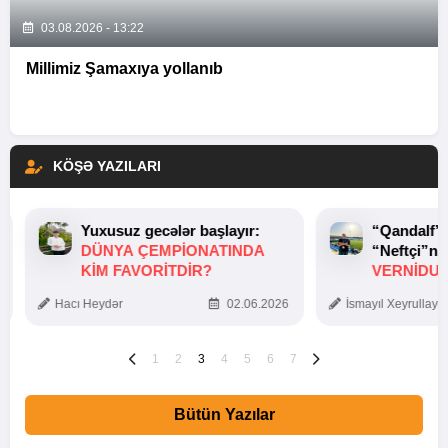
03.08.2026 - 13:22
Millimiz Şamaxıya yollanıb
KÖŞƏ YAZILARI
Yuxusuz gecələr başlayır:
“Qandalf”
DÜNYA ÇEMPIONATINDA
“Neftçi”ni
KIM FAVORITDIR?
VERNİDUB
TOXUNUŞ
Hacı Heydər
02.06.2026
İsmayıl Xeyrullaye
1
2
3
4
5
6
7
Bütün Yazılar