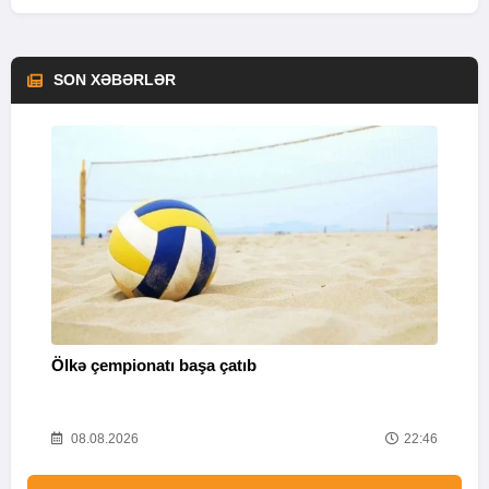
SON XƏBƏRLƏR
Ölkə çempionatı başa çatıb
T
37
08.08.2026
22:46