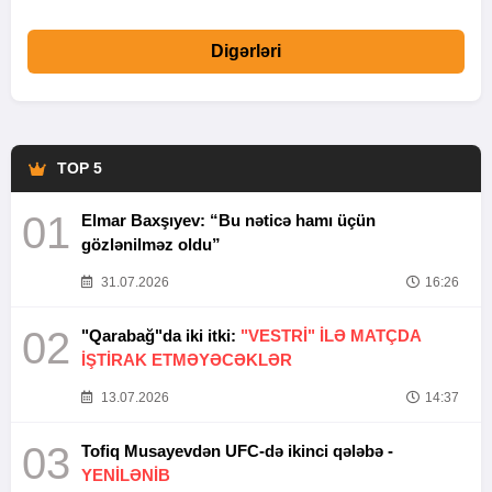
Digərləri
TOP 5
01
Elmar Baxşıyev: “Bu nəticə hamı üçün
gözlənilməz oldu”
31.07.2026
16:26
02
"Qarabağ"da iki itki:
"VESTRİ" İLƏ MATÇDA
İŞTİRAK ETMƏYƏCƏKLƏR
13.07.2026
14:37
03
Tofiq Musayevdən UFC-də ikinci qələbə -
YENİLƏNİB