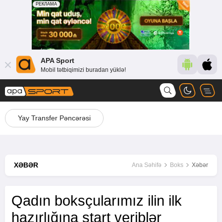
APA Sport
Mobil tətbiqimizi buradan yüklə!
Yay Transfer Pəncərəsi
XƏBƏR
Ana Səhifə
Boks
Xəbər
Qadın boksçularımız ilin ilk
hazırlığına start veriblər