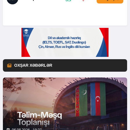
OXŞAR XƏBƏRLƏR