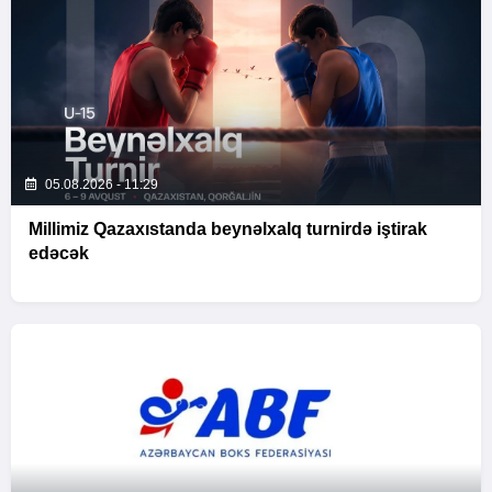
05.08.2026 - 11:29
Millimiz Qazaxıstanda beynəlxalq turnirdə iştirak
edəcək