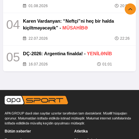
01.08.2026
20:52
04
Karen Vardanyan: “Neftçi”ni heç bir halda
kiçiltməyəcəyik” -
MÜSAHİBƏ
22.07.2026
22:26
05
DÇ-2026: Argentina finalda! -
YENİLƏNİB
16.07.2026
01:01
APA GROUP daxil olan saytlar uzerlər tərəfindən tam dəstəklənir. Müəllif hüquqları
qorunur. Məlumatdan istifadə etdikdə istinad mütləqdir. Məlumat internet səhifələrində
istifadə edildikdə müvafiq keçidin qoyulması mütləqdir.
Bütün xəbərlər
Atletika