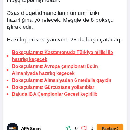
məşq toplanışındadır.
Əsas diqqət idmançıların ümumi fiziki
hazırlığına yönələcək. Məşqlərdə 8 boksçu
iştirak edir.
Hazırlıq prosesi yanvarın 25-də başa çatacaq.
Boksçularımız Kastamonuda Türkiyə millisi ilə
hazırlıq keçəcək
Boksçularımız Avropa çempionatı üçün
Almaniyada hazırlıq keçəcək
Boksçularımız Almaniyadan 6 medalla qayıdır
Boksçularımız Gürcüstana yollanıblar
Bakıda IBA Çempionlar Gecəsi keçirilib
0
0
APA Sport
Paylaş