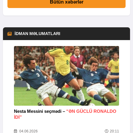
Bütün xəbərlər
İDMAN MƏLUMATLARI
Nesta Messini seçmədi –
“ƏN GÜCLÜ RONALDO
“
IDI”
V
20
04.06.2026
20:11