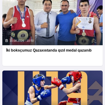
10.08.2026 - 10:50
İki boksçumuz Qazaxıstanda qızıl medal qazanıb