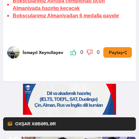
Boksçularımız Avropa çempionatı üçün
Almaniyada hazırlıq keçəcək
Boksçularımız Almaniyadan 6 medalla qayıdır
0
0
İsmayıl Xeyrullayev
Paylaş
OXŞAR XƏBƏRLƏR