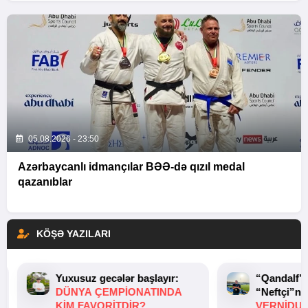
05.08.2026 - 23:50
Azərbaycanlı idmançılar BƏƏ-də qızıl medal
qazanıblar
KÖŞƏ YAZILARI
Yuxusuz gecələr başlayır:
“Qandalf”
DÜNYA ÇEMPIONATINDA
“Neftçi”ni
KIM FAVORITDIR?
VERNİDUB