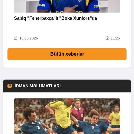
Sabiq "Fənərbaxça"lı "Boka Xuniors"da
İ
33
10.08.2026
11:25
Bütün xəbərlər
İDMAN MƏLUMATLARI