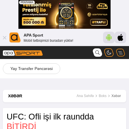
APA Sport
Mobil tətbiqimizi buradan yüklə!
Yay Transfer Pəncərəsi
XƏBƏR
Ana Səhifə
Boks
Xəbər
UFC: Ofli işi ilk raundda
BİTİRDİ