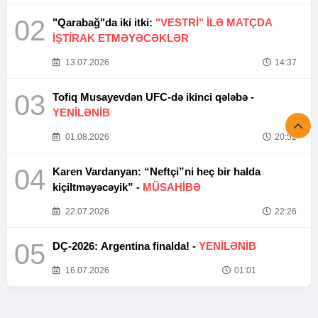
02
"Qarabağ"da iki itki:
"VESTRİ" İLƏ MATÇDA
İŞTİRAK ETMƏYƏCƏKLƏR
13.07.2026
14:37
03
Tofiq Musayevdən UFC-də ikinci qələbə -
YENİLƏNİB
01.08.2026
20:52
04
Karen Vardanyan: “Neftçi”ni heç bir halda
kiçiltməyəcəyik” -
MÜSAHİBƏ
22.07.2026
22:26
05
DÇ-2026: Argentina finalda! -
YENİLƏNİB
16.07.2026
01:01