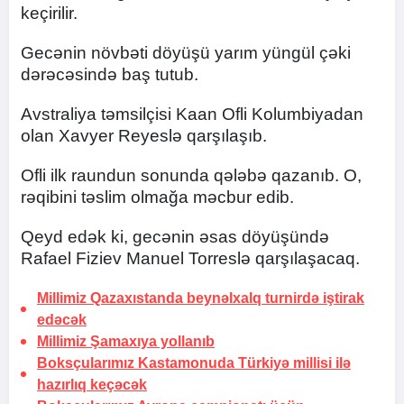
keçirilir.
Gecənin növbəti döyüşü yarım yüngül çəki
dərəcəsində baş tutub.
Avstraliya təmsilçisi Kaan Ofli Kolumbiyadan
olan Xavyer Reyeslə qarşılaşıb.
Ofli ilk raundun sonunda qələbə qazanıb. O,
rəqibini təslim olmağa məcbur edib.
Qeyd edək ki, gecənin əsas döyüşündə
Rafael Fiziev Manuel Torreslə qarşılaşacaq.
Millimiz Qazaxıstanda beynəlxalq turnirdə iştirak
edəcək
Millimiz Şamaxıya yollanıb
Boksçularımız Kastamonuda Türkiyə millisi ilə
hazırlıq keçəcək