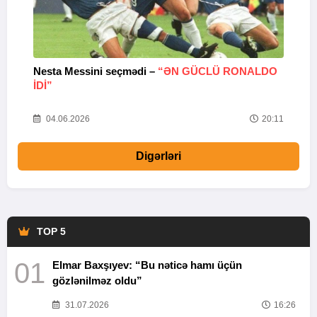
Nesta Messini seçmədi –
“ƏN GÜCLÜ RONALDO
“
IDI”
V
20
04.06.2026
20:11
Digərləri
TOP 5
01
Elmar Baxşıyev: “Bu nəticə hamı üçün
gözlənilməz oldu”
31.07.2026
16:26