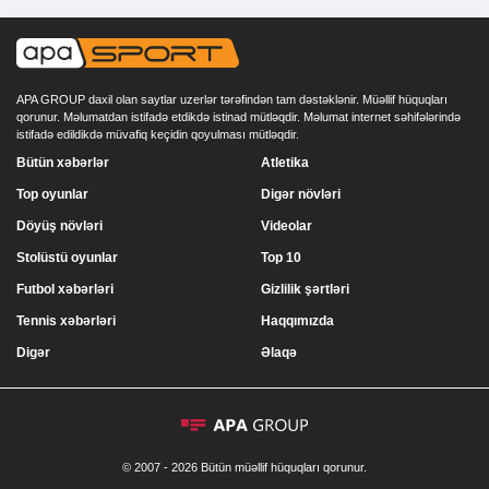
APA GROUP daxil olan saytlar uzerlər tərəfindən tam dəstəklənir. Müəllif hüquqları
qorunur. Məlumatdan istifadə etdikdə istinad mütləqdir. Məlumat internet səhifələrində
istifadə edildikdə müvafiq keçidin qoyulması mütləqdir.
Bütün xəbərlər
Atletika
Top oyunlar
Digər növləri
Döyüş növləri
Videolar
Stolüstü oyunlar
Top 10
Futbol xəbərləri
Gizlilik şərtləri
Tennis xəbərləri
Haqqımızda
Digər
Əlaqə
© 2007 - 2026 Bütün müəllif hüquqları qorunur.