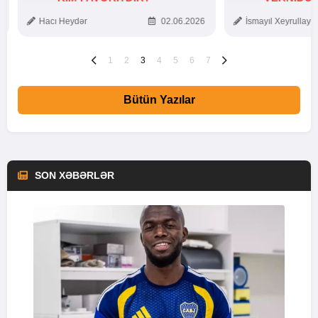
TOXUNUŞ
Hacı Heydər
02.06.2026
İsmayıl Xeyrullaye
1
2
3
4
5
6
7
Bütün Yazılar
SON XƏBƏRLƏR