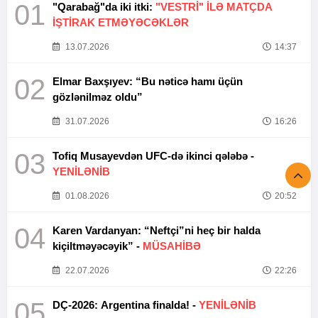
01
"Qarabağ"da iki itki:
"VESTRİ" İLƏ MATÇDA
İŞTİRAK ETMƏYƏCƏKLƏR
13.07.2026
14:37
02
Elmar Baxşıyev: “Bu nəticə hamı üçün
gözlənilməz oldu”
31.07.2026
16:26
03
Tofiq Musayevdən UFC-də ikinci qələbə -
YENİLƏNİB
01.08.2026
20:52
04
Karen Vardanyan: “Neftçi”ni heç bir halda
kiçiltməyəcəyik” -
MÜSAHİBƏ
22.07.2026
22:26
05
DÇ-2026: Argentina finalda! -
YENİLƏNİB