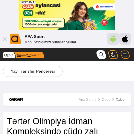
APA Sport
Mobil tətbiqimizi buradan yüklə!
Yay Transfer Pəncərəsi
XƏBƏR
Ana Səhifə
Cüdo
Xəbər
Tərtər Olimpiya İdman
Kompleksində cüdo zalı