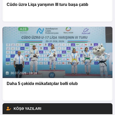
Cüdo üzrə Liqa yarışının III turu başa çatıb
30.07.2026 - 19:18
Daha 5 çəkidə mükafatçılar bəlli olub
KÖŞƏ YAZILARI