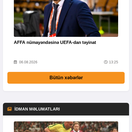
AFFA nümayəndəsinə UEFA-dan təyinat
“
m
53
06.08.2026
13:25
Bütün xəbərlər
İDMAN MƏLUMATLARI