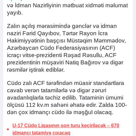
və İdman Nazirliyinin mətbuat xidməti məlumat
yayıb.
Zalın açılış mərasimində gənclər və idman
naziri Fərid Qayıbov, Tərtər Rayon İcra
Hakimiyyətinin başçısı Müstəqim Məmmədov,
Azərbaycan Cüdo Federasiyasının (ACF)
icraçı vitse-prezidenti Rəşad Rəsullu, ACF
prezidentinin müşaviri Natiq Bağırov və digər
rəsmilər iştirak ediblər.
Cüdo zalı ACF tərəfindən müasir standartlara
cavab verən tatamilərlə və digər zəruri
avadanlıqlarla təchiz edilib. Tataminin ümumi
ölçüsü 112 kv.m sahəni əhatə edir. Zalda 100-
dən çox idmançı cüdo ilə məşğul olacaq.
U-17 Cüdo Liqasının son turu keçiriləcək –
670
idmançı tatamiyə çıxacaq