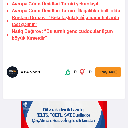
Avropa Cüdo Ümidləri Turniri yekunlaşıb
Avropa Cüdo Ümidləri Turniri: İlk qaliblər bəlli oldu
Rüstəm Orucov: “Belə təşkilatçılığa nadir hallarda
rast gəlinir”
Natiq Bağırov: “Bu turnir gənc cüdoçular üçün
böyük fürsətdir”
0
0
APA Sport
Paylaş