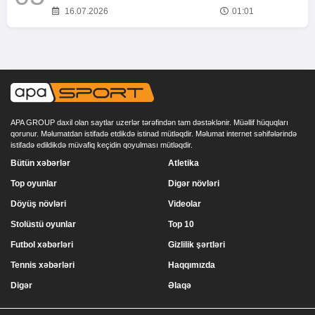
16.07.2026
01:01
APA GROUP daxil olan saytlar uzerlər tərəfindən tam dəstəklənir. Müəllif hüquqları
qorunur. Məlumatdan istifadə etdikdə istinad mütləqdir. Məlumat internet səhifələrində
istifadə edildikdə müvafiq keçidin qoyulması mütləqdir.
Bütün xəbərlər
Atletika
Top oyunlar
Digər növləri
Döyüş növləri
Videolar
Stolüstü oyunlar
Top 10
Futbol xəbərləri
Gizlilik şərtləri
Tennis xəbərləri
Haqqımızda
Digər
Əlaqə