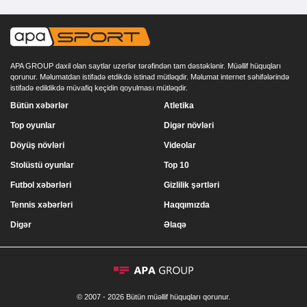
APA GROUP daxil olan saytlar uzerlər tərəfindən tam dəstəklənir. Müəllif hüquqları
qorunur. Məlumatdan istifadə etdikdə istinad mütləqdir. Məlumat internet səhifələrində
istifadə edildikdə müvafiq keçidin qoyulması mütləqdir.
Bütün xəbərlər
Atletika
Top oyunlar
Digər növləri
Döyüş növləri
Videolar
Stolüstü oyunlar
Top 10
Futbol xəbərləri
Gizlilik şərtləri
Tennis xəbərləri
Haqqımızda
Digər
Əlaqə
© 2007 - 2026 Bütün müəllif hüquqları qorunur.