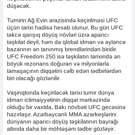
düşəcək.
Turnirin Ağ Evin ərazisində keçirilməsi UFC
üçün tarixi hadisə hesab olunur. Bu gün UFC
təkcə qarışıq döyüş növləri üzrə aparıcı
təşkilat deyil, həm də qlobal idman və əyləncə
bazarının ən tanınmış brendlərindən biridir.
UFC Freedom 250 isə təşkilatın tarixində ən
böyük rezonans doğuran və milyonlarla
tamaşaçının diqqətini cəlb edən tədbirlərdən
biri olacağı gözlənilir.
Vaşinqtonda keçiriləcək tarixi turnir dünya
idman ictimaiyyətinin diqqət mərkəzində
olduğu bir vaxtda, Bakı növbəti UFC gecəsinə
hazırlaşır. Azərbaycanlı MMA azarkeşlərini
dünyanın aparıcı döyüş təşkilatının bayrağı
altında daha bir möhtəşəm tədbir gözləyir.