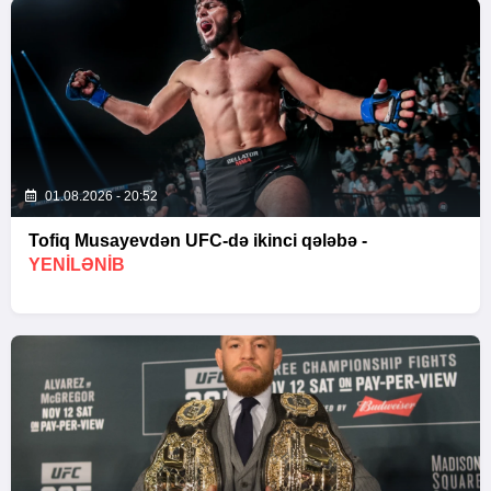
01.08.2026 - 20:52
Tofiq Musayevdən UFC-də ikinci qələbə -
YENİLƏNİB