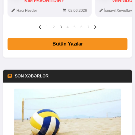
KIM FAVORITDIR?
VERNİDUB
TOXUNUŞ
Hacı Heydər
02.06.2026
İsmayıl Xeyrullaye
1
2
3
4
5
6
7
Bütün Yazılar
SON XƏBƏRLƏR