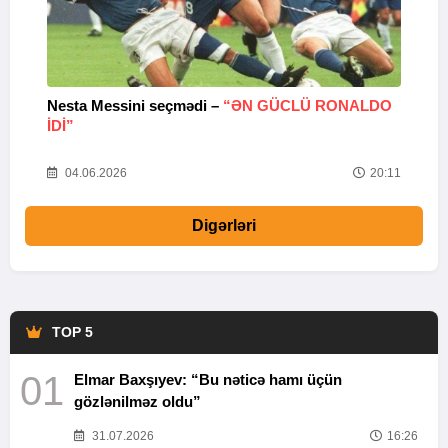
Nesta Messini seçmədi –
“ƏN GÜCLÜ RONALDO
“
IDI”
V
20
04.06.2026
20:11
Digərləri
TOP 5
01
Elmar Baxşıyev: “Bu nəticə hamı üçün
gözlənilməz oldu”
31.07.2026
16:26