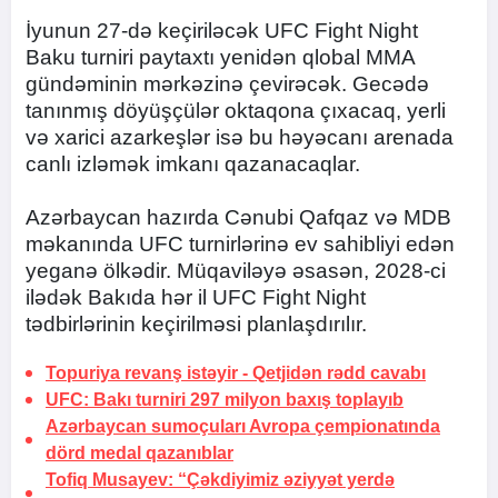
İyunun 27-də keçiriləcək UFC Fight Night
Baku turniri paytaxtı yenidən qlobal MMA
gündəminin mərkəzinə çevirəcək. Gecədə
tanınmış döyüşçülər oktaqona çıxacaq, yerli
və xarici azarkeşlər isə bu həyəcanı arenada
canlı izləmək imkanı qazanacaqlar.
Azərbaycan hazırda Cənubi Qafqaz və MDB
məkanında UFC turnirlərinə ev sahibliyi edən
yeganə ölkədir. Müqaviləyə əsasən, 2028-ci
ilədək Bakıda hər il UFC Fight Night
tədbirlərinin keçirilməsi planlaşdırılır.
Topuriya revanş istəyir -
Qetjidən rədd cavabı
UFC: Bakı turniri 297 milyon baxış toplayıb
Azərbaycan sumoçuları Avropa çempionatında
dörd medal qazanıblar
Tofiq Musayev:
“Çəkdiyimiz əziyyət yerdə