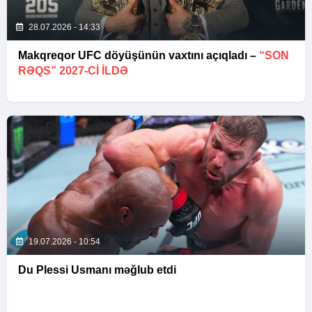
28.07.2026 - 14:33
Makqreqor UFC döyüşünün vaxtını açıqladı –
“SON
RƏQS” 2027-CI ILDƏ
19.07.2026 - 10:54
Du Plessi Usmanı məğlub etdi