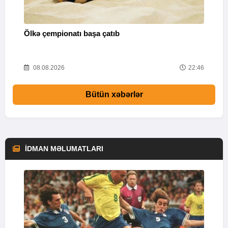
Ölkə çempionatı başa çatıb
T
37
08.08.2026
22:46
Bütün xəbərlər
İDMAN MƏLUMATLARI