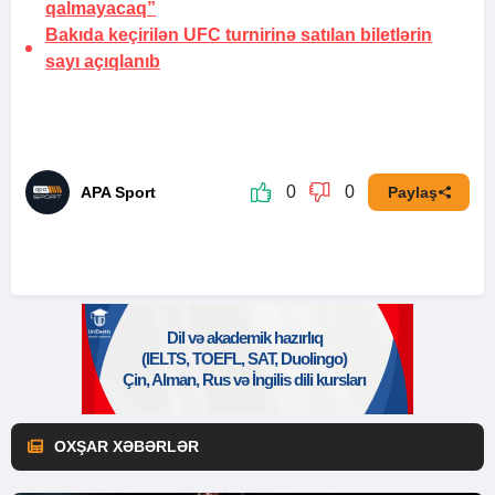
qalmayacaq”
Bakıda keçirilən UFC turnirinə satılan biletlərin
sayı açıqlanıb
0
0
APA Sport
Paylaş
OXŞAR XƏBƏRLƏR