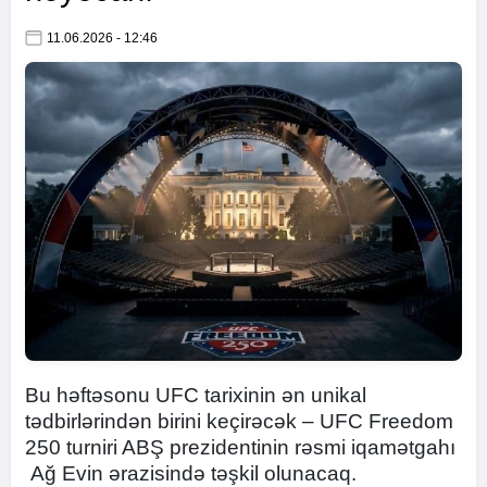
11.06.2026 - 12:46
Bu həftəsonu UFC tarixinin ən unikal
tədbirlərindən birini keçirəcək – UFC Freedom
250 turniri ABŞ prezidentinin rəsmi iqamətgahı
Ağ Evin ərazisində təşkil olunacaq.