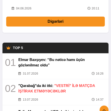
20
04.06.2026
20:11
Digərləri
TOP 5
01
Elmar Baxşıyev: “Bu nəticə hamı üçün
gözlənilməz oldu”
31.07.2026
16:26
02
"Qarabağ"da iki itki:
"VESTRİ" İLƏ MATÇDA
İŞTİRAK ETMƏYƏCƏKLƏR
13.07.2026
14:37