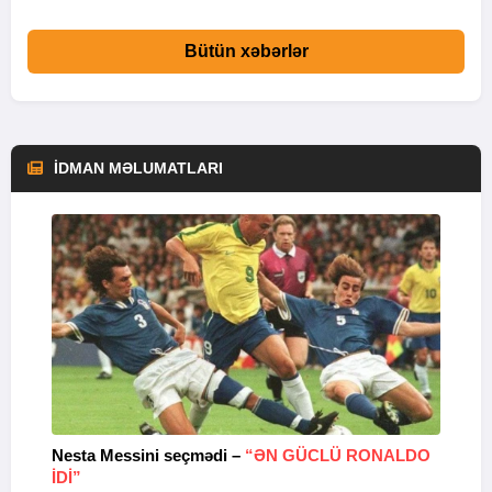
Bütün xəbərlər
İDMAN MƏLUMATLARI
Nesta Messini seçmədi –
“ƏN GÜCLÜ RONALDO
“
IDI”
V