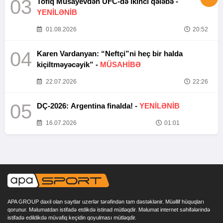
03
Tofiq Musayevdən UFC-də ikinci qələbə -
YENİLƏNİB
01.08.2026
20:52
04
Karen Vardanyan: “Neftçi”ni heç bir halda
kiçiltməyəcəyik” -
MÜSAHİBƏ
22.07.2026
22:26
05
DÇ-2026: Argentina finalda! -
YENİLƏNİB
16.07.2026
01:01
APA GROUP daxil olan saytlar uzerlər tərəfindən tam dəstəklənir. Müəllif hüquqları
qorunur. Məlumatdan istifadə etdikdə istinad mütləqdir. Məlumat internet səhifələrində
istifadə edildikdə müvafiq keçidin qoyulması mütləqdir.