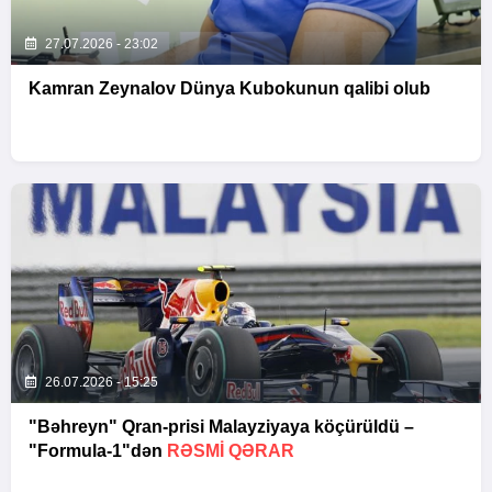
27.07.2026 - 23:02
Kamran Zeynalov Dünya Kubokunun qalibi olub
26.07.2026 - 15:25
"Bəhreyn" Qran-prisi Malayziyaya köçürüldü –
"Formula-1"dən
RƏSMI QƏRAR