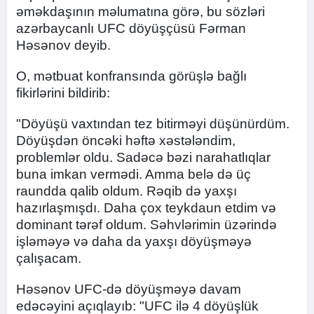
əməkdaşının məlumatına görə, bu sözləri
azərbaycanlı UFC döyüşçüsü Fərman
Həsənov deyib.
O, mətbuat konfransında görüşlə bağlı
fikirlərini bildirib:
"Döyüşü vaxtından tez bitirməyi düşünürdüm.
Döyüşdən öncəki həftə xəstələndim,
problemlər oldu. Sadəcə bəzi narahatlıqlar
buna imkan vermədi. Amma belə də üç
raundda qalib oldum. Rəqib də yaxşı
hazırlaşmışdı. Daha çox teykdaun etdim və
dominant tərəf oldum. Səhvlərimin üzərində
işləməyə və daha da yaxşı döyüşməyə
çalışacam.
Həsənov UFC-də döyüşməyə davam
edəcəyini açıqlayıb: "UFC ilə 4 döyüşlük