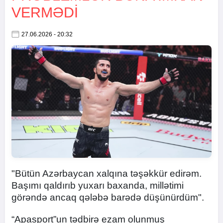
VERMƏDI
27.06.2026 - 20:32
"Bütün Azərbaycan xalqına təşəkkür edirəm.
Başımı qaldırıb yuxarı baxanda, millətimi
görəndə ancaq qələbə barədə düşünürdüm".
“Apasport”un tədbirə ezam olunmuş