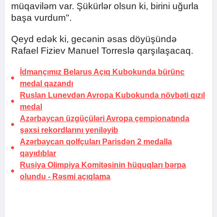
müqaviləm var. Şükürlər olsun ki, birini uğurla
başa vurdum".
Qeyd edək ki, gecənin əsas döyüşündə
Rafael Fiziev Manuel Torreslə qarşılaşacaq.
İdmançımız Belarus Açıq Kubokunda bürünc
medal qazandı
Ruslan Lunevdən Avropa Kubokunda növbəti qızıl
medal
Azərbaycan üzgüçüləri Avropa çempionatında
şəxsi rekordlarını yeniləyib
Azərbaycan qolfçuları Parisdən 2 medalla
qayıdıblar
Rusiya Olimpiya Komitəsinin hüquqları bərpa
olundu -
Rəsmi açıqlama