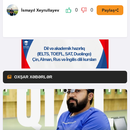
0
0
İsmayıl Xeyrullayev
Paylaş
OXŞAR XƏBƏRLƏR