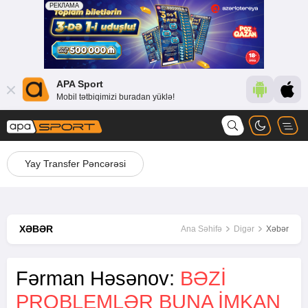
APA Sport
Mobil tətbiqimizi buradan yüklə!
Yay Transfer Pəncərəsi
XƏBƏR
Ana Səhifə
Digər
Xəbər
Fərman Həsənov:
BƏZI
PROBLEMLƏR BUNA IMKAN