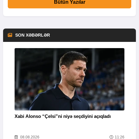
Bütün Yazılar
SON XƏBƏRLƏR
Xabi Alonso “Çelsi”ni niyə seçdiyini açıqladı
P
38
08.08.2026
11:26