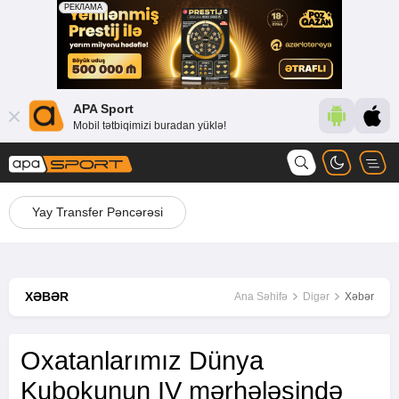
APA Sport
Mobil tətbiqimizi buradan yüklə!
Yay Transfer Pəncərəsi
XƏBƏR
Ana Səhifə
Digər
Xəbər
Oxatanlarımız Dünya
Kubokunun IV mərhələsində