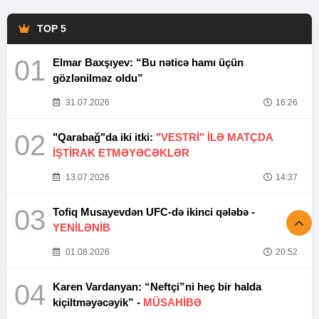
TOP 5
01
Elmar Baxşıyev: “Bu nəticə hamı üçün
gözlənilməz oldu”
31.07.2026
16:26
02
"Qarabağ"da iki itki:
"VESTRİ" İLƏ MATÇDA
İŞTİRAK ETMƏYƏCƏKLƏR
13.07.2026
14:37
03
Tofiq Musayevdən UFC-də ikinci qələbə -
YENİLƏNİB
01.08.2026
20:52
04
Karen Vardanyan: “Neftçi”ni heç bir halda
kiçiltməyəcəyik” -
MÜSAHİBƏ