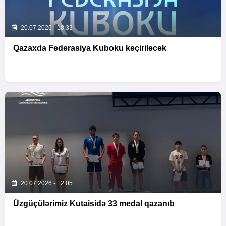
20.07.2026 - 18:33
Qazaxda Federasiya Kuboku keçiriləcək
20.07.2026 - 12:05
Üzgüçülərimiz Kutaisidə 33 medal qazanıb