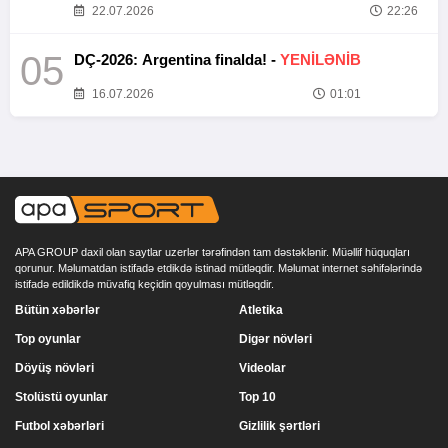
22.07.2026
22:26
05
DÇ-2026: Argentina finalda! -
YENİLƏNİB
16.07.2026
01:01
APA GROUP daxil olan saytlar uzerlər tərəfindən tam dəstəklənir. Müəllif hüquqları
qorunur. Məlumatdan istifadə etdikdə istinad mütləqdir. Məlumat internet səhifələrində
istifadə edildikdə müvafiq keçidin qoyulması mütləqdir.
Bütün xəbərlər
Atletika
Top oyunlar
Digər növləri
Döyüş növləri
Videolar
Stolüstü oyunlar
Top 10
Futbol xəbərləri
Gizlilik şərtləri