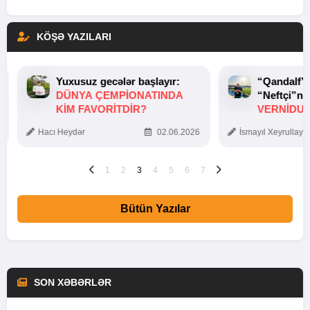
KÖŞƏ YAZILARI
Yuxusuz gecələr başlayır:
“Qandalf”
DÜNYA ÇEMPIONATINDA
“Neftçi”ni
KIM FAVORITDIR?
VERNİDUB
TOXUNUŞ
Hacı Heydər
02.06.2026
İsmayıl Xeyrullaye
1
2
3
4
5
6
7
Bütün Yazılar
SON XƏBƏRLƏR