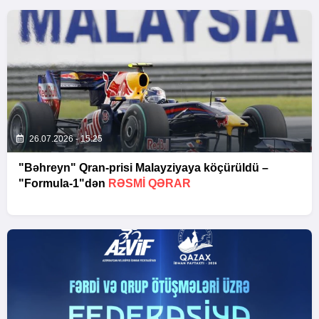
26.07.2026 - 15:25
"Bəhreyn" Qran-prisi Malayziyaya köçürüldü –
"Formula-1"dən
RƏSMI QƏRAR