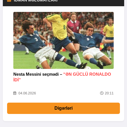
Nesta Messini seçmədi –
“ƏN GÜCLÜ RONALDO
“
IDI”
V
20
04.06.2026
20:11
Digərləri