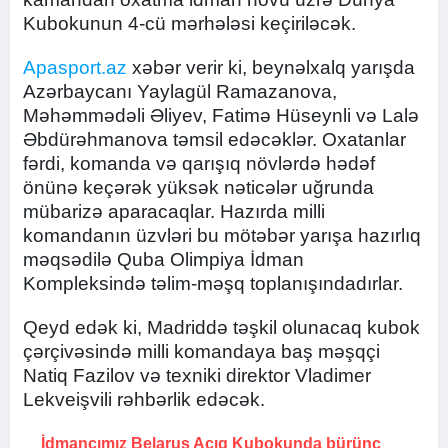
Kubokunun 4-cü mərhələsi keçiriləcək.
Apasport.az
xəbər verir ki, beynəlxalq yarışda
Azərbaycanı Yaylagül Ramazanova,
Məhəmmədəli Əliyev, Fatimə Hüseynli və Lalə
Əbdürəhmanova təmsil edəcəklər. Oxatanlar
fərdi, komanda və qarışıq növlərdə hədəf
önünə keçərək yüksək nəticələr uğrunda
mübarizə aparacaqlar. Hazırda milli
komandanın üzvləri bu mötəbər yarışa hazırlıq
məqsədilə Quba Olimpiya İdman
Kompleksində təlim-məşq toplanışındadırlar.
Qeyd edək ki, Madriddə təşkil olunacaq kubok
çərçivəsində milli komandaya baş məşqçi
Natiq Fazilov və texniki direktor Vladimer
Lekveişvili rəhbərlik edəcək.
İdmançımız Belarus Açıq Kubokunda bürünc