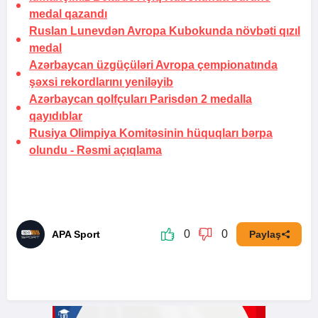
medal qazandı
Ruslan Lunevdən Avropa Kubokunda növbəti qızıl
medal
Azərbaycan üzgüçüləri Avropa çempionatında
şəxsi rekordlarını yeniləyib
Azərbaycan qolfçuları Parisdən 2 medalla
qayıdıblar
Rusiya Olimpiya Komitəsinin hüquqları bərpa
olundu -
Rəsmi açıqlama
0
0
APA Sport
Paylaş