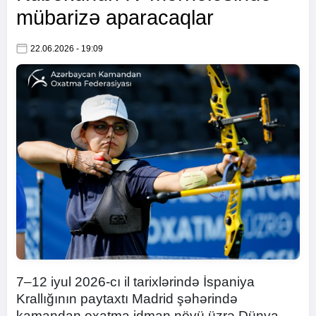
mübarizə aparacaqlar
22.06.2026 - 19:09
7–12 iyul 2026-cı il tarixlərində İspaniya
Krallığının paytaxtı Madrid şəhərində
kamandan oxatma idman növü üzrə Dünya