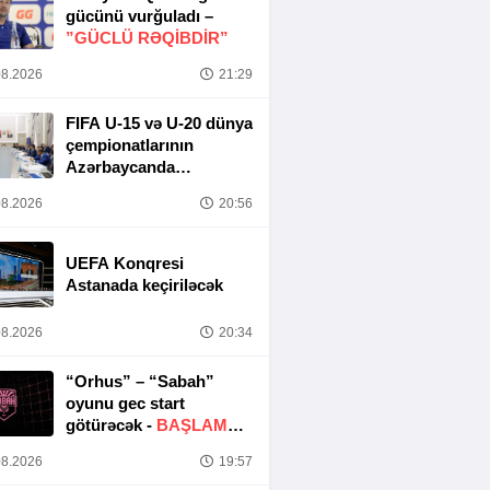
gücünü vurğuladı –
”GÜCLÜ RƏQİBDİR”
8.2026
21:29
FIFA U-15 və U-20 dünya
çempionatlarının
Azərbaycanda
keçirilməsi ilə bağlı
8.2026
20:56
Təşkilat Komitəsinin
iclası baş tutub
UEFA Konqresi
Astanada keçiriləcək
8.2026
20:34
“Orhus” – “Sabah”
oyunu gec start
götürəcək -
BAŞLAMA
SAATI DƏYIŞDIRILDI
8.2026
19:57