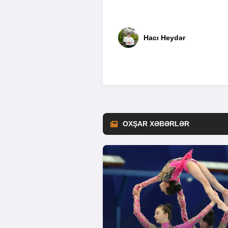
Hacı Heydər
OXŞAR XƏBƏRLƏR