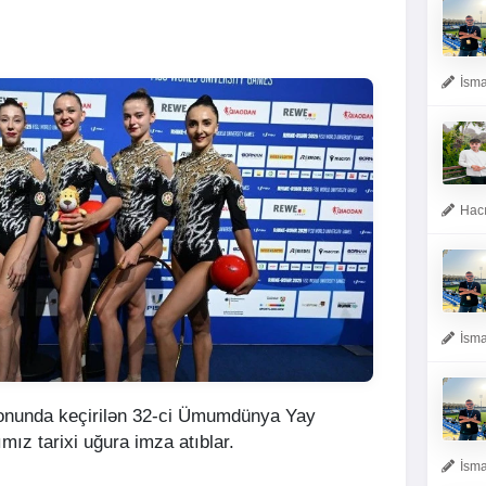
İsma
Hacı
İsma
onunda keçirilən 32-ci Ümumdünya Yay
ız tarixi uğura imza atıblar.
İsma