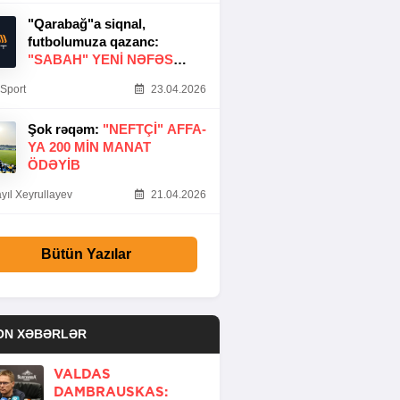
"Qarabağ"a siqnal,
futbolumuza qazanc:
"SABAH" YENI NƏFƏS
GƏTIRDI
Sport
23.04.2026
Şok rəqəm:
"NEFTÇI" AFFA-
YA 200 MIN MANAT
ÖDƏYIB
yıl Xeyrullayev
21.04.2026
Bütün Yazılar
ON XƏBƏRLƏR
VALDAS
DAMBRAUSKAS: