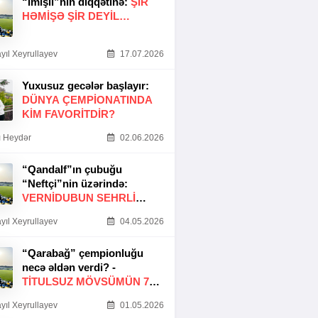
“İmişli”nin diqqətinə:
ŞIR
HƏMIŞƏ ŞIR DEYIL…
yıl Xeyrullayev
17.07.2026
Yuxusuz gecələr başlayır:
DÜNYA ÇEMPIONATINDA
KIM FAVORITDIR?
 Heydər
02.06.2026
“Qandalf”ın çubuğu
“Neftçi”nin üzərində:
VERNİDUBUN SEHRLİ
TOXUNUŞU
yıl Xeyrullayev
04.05.2026
“Qarabağ” çempionluğu
necə əldən verdi? -
TITULSUZ MÖVSÜMÜN 7
SƏBƏBI
yıl Xeyrullayev
01.05.2026