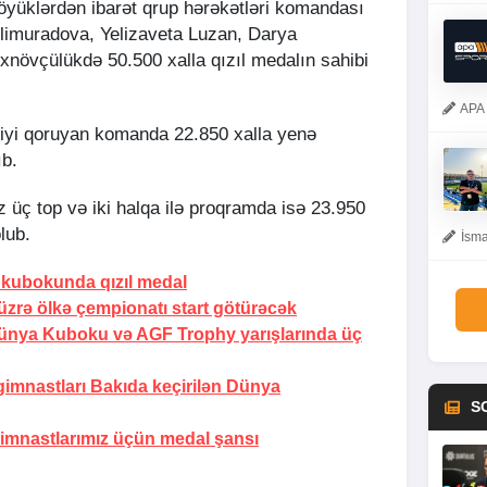
böyüklərdən ibarət qrup hərəkətləri komandası
limuradova, Yelizaveta Luzan, Darya
xnövçülükdə 50.500 xalla qızıl medalın sahibi
APA 
iliyi qoruyan komanda 22.850 xalla yenə
ıb.
üç top və iki halqa ilə proqramda isə 23.950
lub.
İsma
kubokunda qızıl medal
üzrə ölkə çempionatı start götürəcək
ünya Kuboku və AGF Trophy yarışlarında üç
imnastları Bakıda keçirilən Dünya
S
imnastlarımız üçün
medal şansı