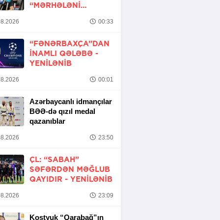
“MƏRHƏLƏNI
KEÇMƏK ŞANSIMIZ
8.2026
00:33
VAR”
“FƏNƏRBAXÇA”DAN
INAMLI QƏLƏBƏ -
YENİLƏNİB
8.2026
00:01
Azərbaycanlı idmançılar
BƏƏ-də qızıl medal
qazanıblar
8.2026
23:50
ÇL: “SABAH”
SƏFƏRDƏN MƏĞLUB
QAYIDIR -
YENİLƏNİB
8.2026
23:09
Kostyuk “Qarabağ”ın