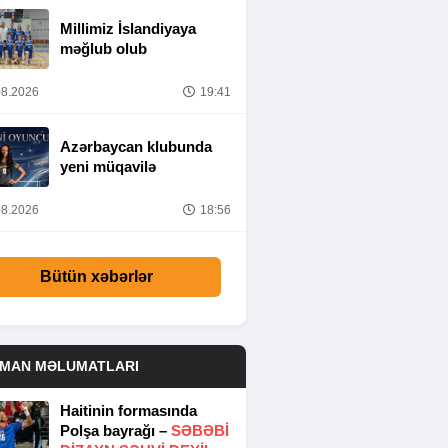
Millimiz İslandiyaya
məğlub olub
8.2026
19:41
Azərbaycan klubunda
yeni müqavilə
8.2026
18:56
Bütün xəbərlər
DMAN MƏLUMATLARI
Haitinin formasında
Polşa bayrağı –
SƏBƏBI