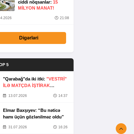
ciddi nöqsanlar:
15
MILYON MANAT!
4.2026
21:08
Digərləri
OP 5
"Qarabağ"da iki itki:
"VESTRİ"
İLƏ MATÇDA İŞTİRAK
ETMƏYƏCƏKLƏR
13.07.2026
14:37
Elmar Baxşıyev: “Bu nəticə
hamı üçün gözlənilməz oldu”
31.07.2026
16:26