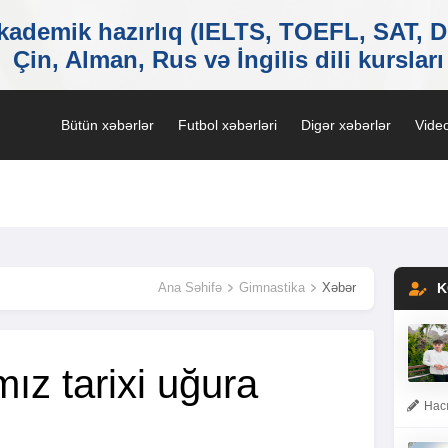
Bütün xəbərlər
Futbol xəbərləri
Digər xəbərlər
Video
Ana Səhifə
Gimnastika
Xəbər
K
ız tarixi uğura
Hacı