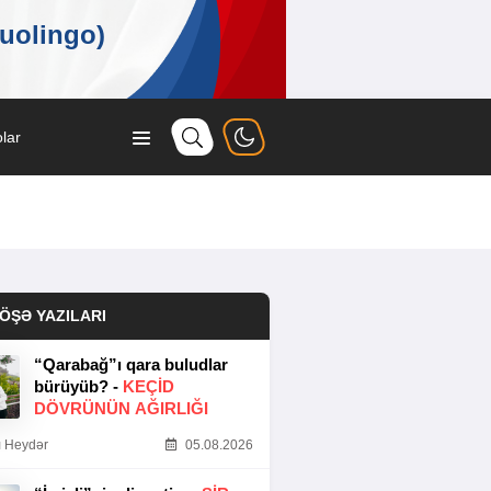
lar
ÖŞƏ YAZILARI
“Qarabağ”ı qara buludlar
bürüyüb? -
KEÇID
DÖVRÜNÜN AĞIRLIĞI
 Heydər
05.08.2026