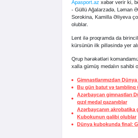
Apasport.az
xəbər verir ki, 
- Güllü Ağalarzadə, Ləman Ə
Sorokina, Kamilla Əliyeva ço
olublar.
Lent ilə proqramda da birinc
kürsünün ilk pilləsində yer al
Qrup hərəkətləri komandamız 
xalla gümüş medalın sahibi o
Gimnastlarımızdan Dünya 
Bu gün batut və tamblinq 
Azərbaycan gimnastları D
qızıl medal qazanıblar
Azərbaycanın akrobatika g
Kubokunun qalibi olublar
Dünya kubokunda final: G