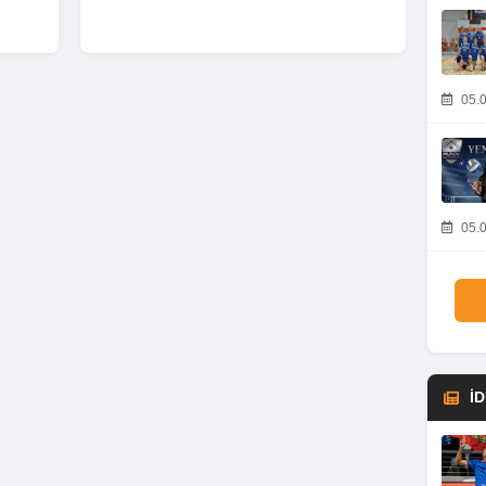
05.0
05.0
İ