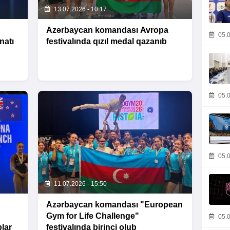
13.07.2026 - 10:17
Azərbaycan komandası Avropa
05.0
natı
festivalında qızıl medal qazanıb
05.0
05.0
11.07.2026 - 15:50
Azərbaycan komandası "European
Gym for Life Challenge"
05.0
blar
festivalında birinci olub