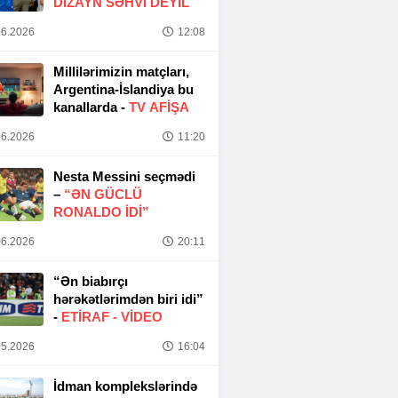
DIZAYN SƏHVI DEYIL
6.2026
12:08
Millilərimizin matçları,
Argentina-İslandiya bu
kanallarda -
TV AFİŞA
6.2026
11:20
Nesta Messini seçmədi
–
“ƏN GÜCLÜ
RONALDO IDI”
6.2026
20:11
“Ən biabırçı
hərəkətlərimdən biri idi”
-
ETIRAF -
VİDEO
5.2026
16:04
İdman komplekslərində