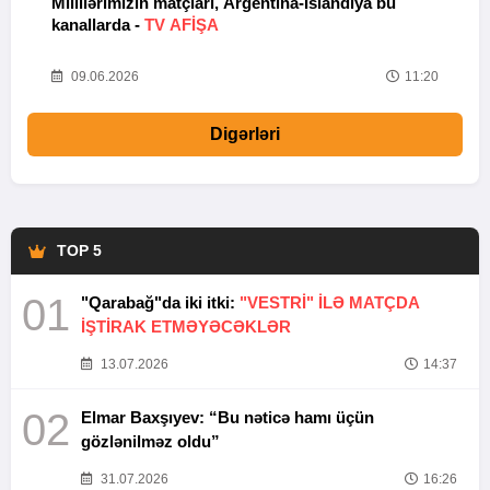
Millilərimizin matçları, Argentina-İslandiya bu
N
kanallarda -
TV AFİŞA
I
08
09.06.2026
11:20
Digərləri
TOP 5
01
"Qarabağ"da iki itki:
"VESTRİ" İLƏ MATÇDA
İŞTİRAK ETMƏYƏCƏKLƏR
13.07.2026
14:37
02
Elmar Baxşıyev: “Bu nəticə hamı üçün
gözlənilməz oldu”
31.07.2026
16:26