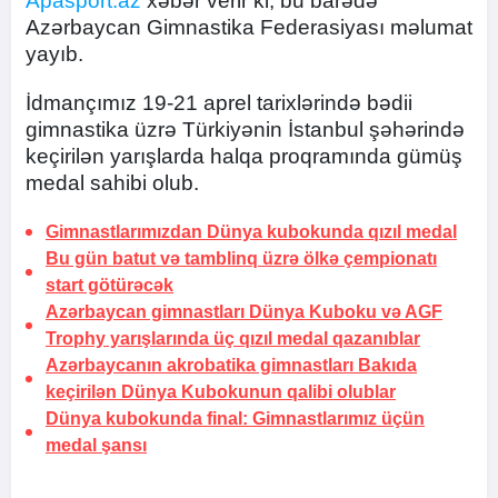
Apasport.az
xəbər verir ki, bu barədə
Azərbaycan Gimnastika Federasiyası məlumat
yayıb.
İdmançımız 19-21 aprel tarixlərində bədii
gimnastika üzrə Türkiyənin İstanbul şəhərində
keçirilən yarışlarda halqa proqramında gümüş
medal sahibi olub.
Gimnastlarımızdan Dünya kubokunda qızıl medal
Bu gün batut və tamblinq üzrə ölkə çempionatı
start götürəcək
Azərbaycan gimnastları Dünya Kuboku və AGF
Trophy yarışlarında üç qızıl medal qazanıblar
Azərbaycanın akrobatika gimnastları Bakıda
keçirilən Dünya Kubokunun qalibi olublar
Dünya kubokunda final: Gimnastlarımız üçün
medal şansı