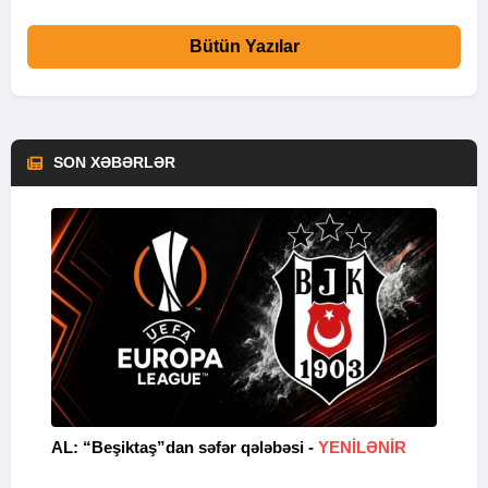
Bütün Yazılar
SON XƏBƏRLƏR
AL: “Beşiktaş”dan səfər qələbəsi -
YENİLƏNİR
“