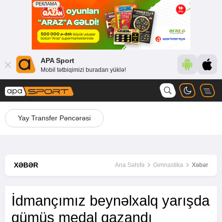
APA Sport
Mobil tətbiqimizi buradan yüklə!
Yay Transfer Pəncərəsi
XƏBƏR
Ana Səhifə
Gimnastika
Xəbər
İdmançımız beynəlxalq yarışda
gümüş medal qazandı