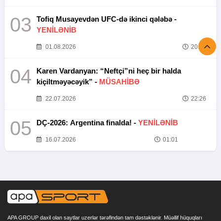
03
Tofiq Musayevdən UFC-də ikinci qələbə -
YENİLƏNİB
01.08.2026
20:52
04
Karen Vardanyan: “Neftçi”ni heç bir halda
kiçiltməyəcəyik” -
MÜSAHİBƏ
22.07.2026
22:26
05
DÇ-2026: Argentina finalda! -
YENİLƏNİB
16.07.2026
01:01
APA GROUP daxil olan saytlar uzerlər tərəfindən tam dəstəklənir. Müəllif hüquqları