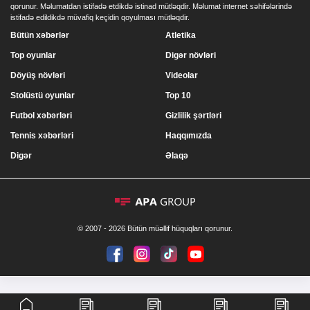
qorunur. Məlumatdan istifadə etdikdə istinad mütləqdir. Məlumat internet səhifələrində
istifadə edildikdə müvafiq keçidin qoyulması mütləqdir.
Bütün xəbərlər
Atletika
Top oyunlar
Digər növləri
Döyüş növləri
Videolar
Stolüstü oyunlar
Top 10
Futbol xəbərləri
Gizlilik şərtləri
Tennis xəbərləri
Haqqımızda
Digər
Əlaqə
© 2007 - 2026 Bütün müəllif hüquqları qorunur.