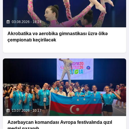
03.08.2026 - 18:24
Akrobatika və aerobika gimnastikası üzrə ölkə
çempionatı keçiriləcək
13.07.2026 - 10:17
Azərbaycan komandası Avropa festivalında qızıl
medal qazanıb