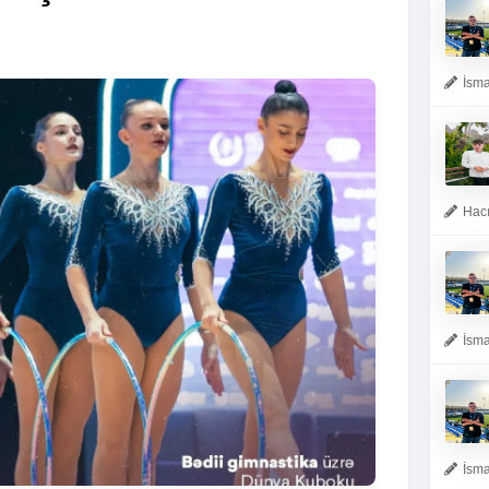
İsma
Hacı
İsma
İsma