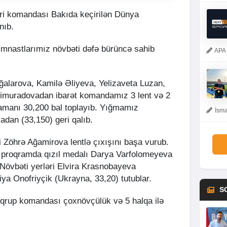
ri komandası Bakıda keçirilən Dünya
nıb.
gimnastlarımız növbəti dəfə bürüncə sahib
APA 
larova, Kamilə Əliyeva, Yelizaveta Luzan,
imuradovadan ibarət komandamız 3 lent və 2
 zamanı 30,200 bal toplayıb. Yığmamız
İsma
adan (33,150) geri qalıb.
 Zöhrə Ağamirova lentlə çıxışını başa vurub.
Bu proqramda qızıl medalı Darya Varfolomeyeva
Növbəti yerləri Elvira Krasnobayeva
iya Onofriyçik (Ukrayna, 33,20) tutublar.
S
qrup komandası çoxnövçülük və 5 halqa ilə