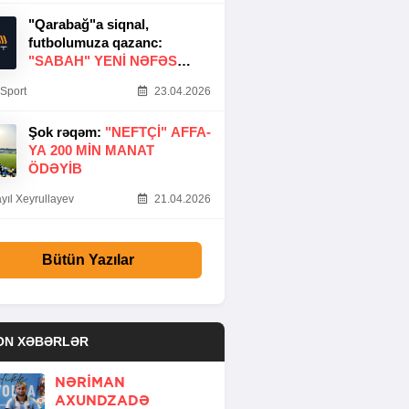
"Qarabağ"a siqnal,
futbolumuza qazanc:
"SABAH" YENI NƏFƏS
GƏTIRDI
Sport
23.04.2026
Şok rəqəm:
"NEFTÇI" AFFA-
YA 200 MIN MANAT
ÖDƏYIB
yıl Xeyrullayev
21.04.2026
Bütün Yazılar
ON XƏBƏRLƏR
NƏRIMAN
AXUNDZADƏ