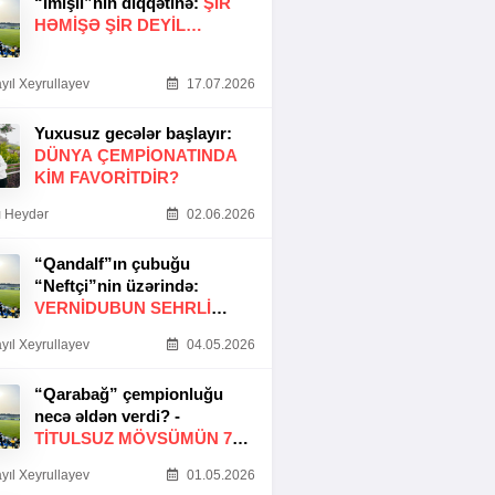
“İmişli”nin diqqətinə:
ŞIR
HƏMIŞƏ ŞIR DEYIL…
yıl Xeyrullayev
17.07.2026
Yuxusuz gecələr başlayır:
DÜNYA ÇEMPIONATINDA
KIM FAVORITDIR?
 Heydər
02.06.2026
“Qandalf”ın çubuğu
“Neftçi”nin üzərində:
VERNİDUBUN SEHRLİ
TOXUNUŞU
yıl Xeyrullayev
04.05.2026
“Qarabağ” çempionluğu
necə əldən verdi? -
TITULSUZ MÖVSÜMÜN 7
SƏBƏBI
yıl Xeyrullayev
01.05.2026