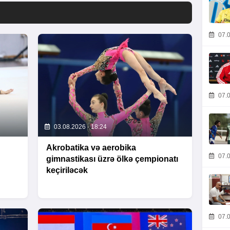
07.0
07.0
03.08.2026 - 18:24
Akrobatika və aerobika
07.0
gimnastikası üzrə ölkə çempionatı
keçiriləcək
07.0