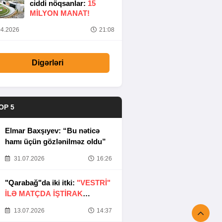
ciddi nöqsanlar:
15
MILYON MANAT!
4.2026
21:08
Digərləri
OP 5
Elmar Baxşıyev: “Bu nəticə
hamı üçün gözlənilməz oldu”
31.07.2026
16:26
"Qarabağ"da iki itki:
"VESTRİ"
İLƏ MATÇDA İŞTİRAK
ETMƏYƏCƏKLƏR
13.07.2026
14:37