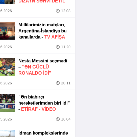
DIZAYN SƏHVI DEYIL
6.2026
12:08
Millilərimizin matçları,
Argentina-İslandiya bu
kanallarda -
TV AFİŞA
6.2026
11:20
Nesta Messini seçmədi
–
“ƏN GÜCLÜ
RONALDO IDI”
6.2026
20:11
“Ən biabırçı
hərəkətlərimdən biri idi”
-
ETIRAF -
VİDEO
5.2026
16:04
İdman komplekslərində