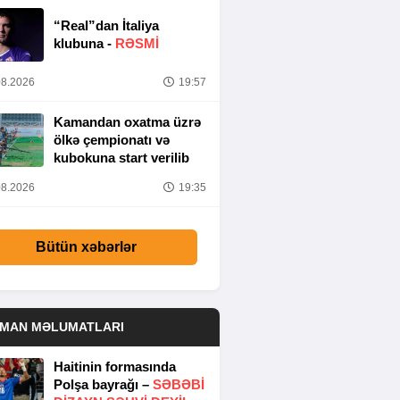
“Real”dan İtaliya
klubuna -
RƏSMİ
8.2026
19:57
Kamandan oxatma üzrə
ölkə çempionatı və
kubokuna start verilib
8.2026
19:35
Bütün xəbərlər
DMAN MƏLUMATLARI
Haitinin formasında
Polşa bayrağı –
SƏBƏBI