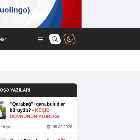
lar
ÖŞƏ YAZILARI
“Qarabağ”ı qara buludlar
bürüyüb? -
KEÇID
DÖVRÜNÜN AĞIRLIĞI
 Heydər
05.08.2026