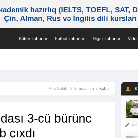
Bütün xəbərlər
Futbol xəbərləri
Digər xəbərlər
Video
Ana Səhifə
Gimnastika
Xəbər
K
dası 3-cü bürünc
Hacı
b çıxdı