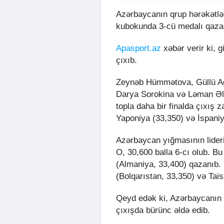
Azərbaycanın qrup hərəkətlə
kubokunda 3-cü medalı qaza
Apasport.az
xəbər verir ki, 
çıxıb.
Zeynəb Hümmətova, Güllü Ağa
Darya Sorokina və Ləman Əl
topla daha bir finalda çıxış
Yaponiya (33,350) və İspaniy
Azərbaycan yığmasının lideri
O, 30,600 balla 6-cı olub. 
(Almaniya, 33,400) qazanıb. 
(Bolqarıstan, 33,350) və Tais
Qeyd edək ki, Azərbaycanın 
çıxışda bürünc əldə edib.