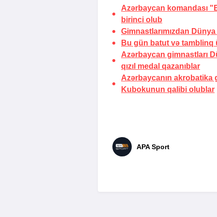
Azərbaycan komandası "Eu
birinci olub
Gimnastlarımızdan Dünya 
Bu gün batut və tamblinq 
Azərbaycan gimnastları D
qızıl medal qazanıblar
Azərbaycanın akrobatika g
Kubokunun qalibi olublar
APA Sport