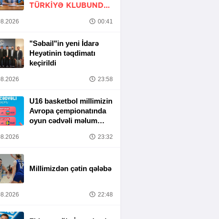
TÜRKIYƏ KLUBUNDA
-
RƏSMİ
8.2026
00:41
"Səbail"in yeni İdarə
Heyətinin təqdimatı
keçirildi
8.2026
23:58
U16 basketbol millimizin
Avropa çempionatında
oyun cədvəli məlum
olub
8.2026
23:32
Millimizdən çətin qələbə
8.2026
22:48