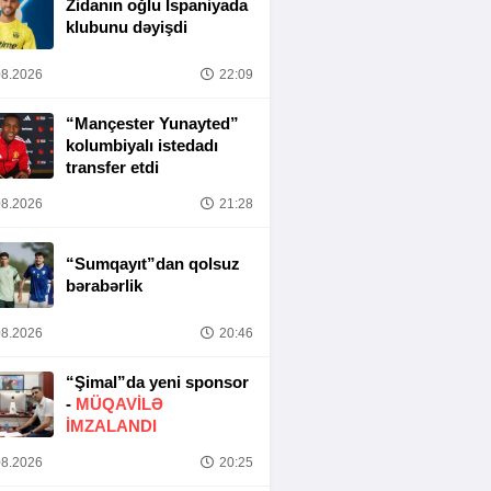
Zidanın oğlu İspaniyada
klubunu dəyişdi
8.2026
22:09
“Mançester Yunayted”
kolumbiyalı istedadı
transfer etdi
8.2026
21:28
“Sumqayıt”dan qolsuz
bərabərlik
8.2026
20:46
“Şimal”da yeni sponsor
-
MÜQAVİLƏ
İMZALANDI
8.2026
20:25