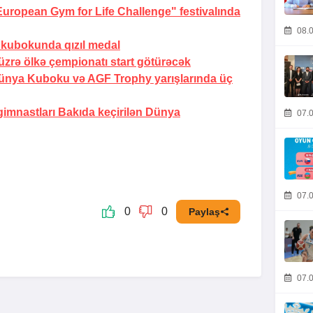
ropean Gym for Life Challenge" festivalında
08.0
kubokunda qızıl medal
üzrə ölkə çempionatı start götürəcək
ünya Kuboku və AGF Trophy yarışlarında üç
imnastları Bakıda keçirilən Dünya
07.0
07.0
0
0
Paylaş
07.0