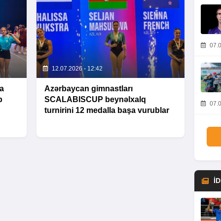
07.0
12.07.2026 - 12:42
a
Azərbaycan gimnastları
b
SCALABISCUP beynəlxalq
07.0
turnirini 12 medalla başa vurublar
İ