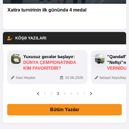
Xatirə turnirinin ilk günündə 4 medal
KÖŞƏ YAZILARI
Yuxusuz gecələr başlayır:
“Qandalf”
DÜNYA ÇEMPIONATINDA
“Neftçi”ni
KIM FAVORITDIR?
VERNİDUB
TOXUNUŞ
Hacı Heydər
02.06.2026
İsmayıl Xeyrullaye
1
2
3
4
5
6
7
Bütün Yazılar