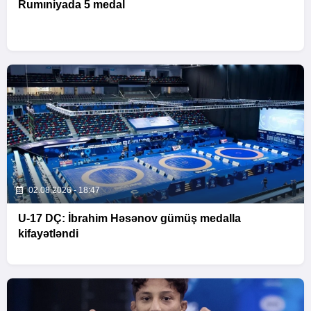
Rumıniyada 5 medal
02.08.2026 - 18:47
U-17 DÇ: İbrahim Həsənov gümüş medalla
kifayətləndi