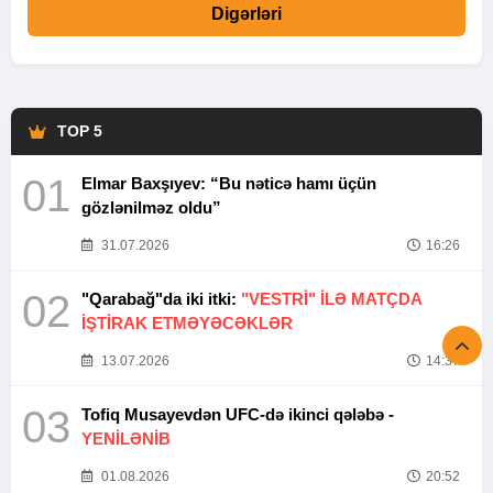
Digərləri
TOP 5
01
Elmar Baxşıyev: “Bu nəticə hamı üçün
gözlənilməz oldu”
31.07.2026
16:26
02
"Qarabağ"da iki itki:
"VESTRİ" İLƏ MATÇDA
İŞTİRAK ETMƏYƏCƏKLƏR
13.07.2026
14:37
03
Tofiq Musayevdən UFC-də ikinci qələbə -
YENİLƏNİB
01.08.2026
20:52