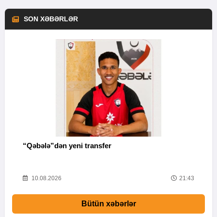
SON XƏBƏRLƏR
ə
“Qəbələ”dən yeni transfer
A
30
10.08.2026
21:43
Bütün xəbərlər