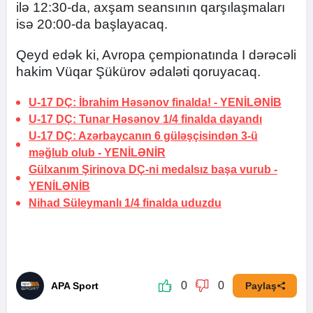
ilə 12:30-da, axşam seansının qarşılaşmaları
isə 20:00-da başlayacaq.
Qeyd edək ki, Avropa çempionatında I dərəcəli
hakim Vüqar Şükürov ədaləti qoruyacaq.
U-17 DÇ: İbrahim Həsənov finalda! -
YENİLƏNİB
U-17 DÇ: Tunar Həsənov 1/4 finalda dayandı
U-17 DÇ: Azərbaycanın 6 güləşçisindən 3-ü
məğlub olub -
YENİLƏNİR
Gülxanım Şirinova DÇ-ni medalsız başa vurub -
YENİLƏNİB
Nihad Süleymanlı 1/4 finalda uduzdu
0
0
APA Sport
Paylaş