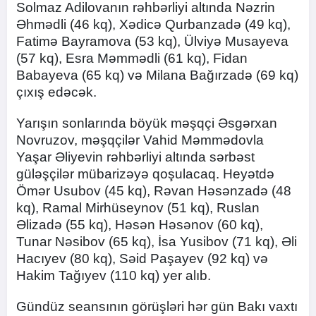
Solmaz Adilovanın rəhbərliyi altında Nəzrin
Əhmədli (46 kq), Xədicə Qurbanzadə (49 kq),
Fatimə Bayramova (53 kq), Ülviyə Musayeva
(57 kq), Esra Məmmədli (61 kq), Fidan
Babayeva (65 kq) və Milana Bağırzadə (69 kq)
çıxış edəcək.
Yarışın sonlarında böyük məşqçi Əsgərxan
Novruzov, məşqçilər Vahid Məmmədovla
Yaşar Əliyevin rəhbərliyi altında sərbəst
güləşçilər mübarizəyə qoşulacaq. Heyətdə
Ömər Usubov (45 kq), Rəvan Həsənzadə (48
kq), Ramal Mirhüseynov (51 kq), Ruslan
Əlizadə (55 kq), Həsən Həsənov (60 kq),
Tunar Nəsibov (65 kq), İsa Yusibov (71 kq), Əli
Hacıyev (80 kq), Səid Paşayev (92 kq) və
Hakim Tağıyev (110 kq) yer alıb.
Gündüz seansının görüşləri hər gün Bakı vaxtı