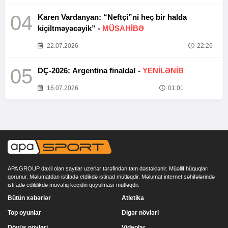
04
Karen Vardanyan: “Neftçi”ni heç bir halda
kiçiltməyəcəyik” -
MÜSAHİBƏ
22.07.2026
22:26
05
DÇ-2026: Argentina finalda! -
YENİLƏNİB
16.07.2026
01:01
APA GROUP daxil olan saytlar uzerlər tərəfindən tam dəstəklənir. Müəllif hüquqları
qorunur. Məlumatdan istifadə etdikdə istinad mütləqdir. Məlumat internet səhifələrində
istifadə edildikdə müvafiq keçidin qoyulması mütləqdir.
Bütün xəbərlər
Atletika
Top oyunlar
Digər növləri
Döyüş növləri
Videolar