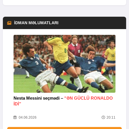
İDMAN MƏLUMATLARI
Nesta Messini seçmədi –
“ƏN GÜCLÜ RONALDO
“
IDI”
V
20
04.06.2026
20:11