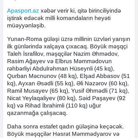
Apasport.az
xəbər verir ki, qitə birinciliyində
iştirak edəcək milli komandaların heyəti
müəyyənləşib.
Yunan-Roma güləşi üzrə millinin üzvləri yarışın
ilk günlərində xalçaya çıxacaq. Böyük məşqçi
Taleh İsrafilov, məşqçilər Nazim Əhmədov,
Rasim Ağayev və Elbrus Məmmədovun
rəhbərliyi Abdulrəhman Hüseynli (45 kq),
Qurban Məcnunov (48 kq), Elşad Abbasov (51
kq), Ayxan Əsədli (55 kq), Əli Nəzərov (60 kq),
Ramil Musayev (65 kq), Yusif Əhmədli (71 kq),
Nicat Yeylaqaliyev (80 kq), Səid Paşayev (92
kq) və Rihad İbrahimli (110 kq) uğur
qazanmağa çalışacaq.
Daha sonra estafet qadın güləşinə keçəcək.
Böyük məşqçilər Həsrət Məmmədyarov və