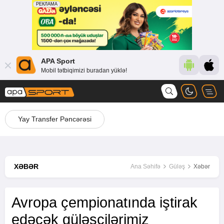
APA Sport
Mobil tətbiqimizi buradan yüklə!
Yay Transfer Pəncərəsi
XƏBƏR
Ana Səhifə
Güləş
Xəbər
Avropa çempionatında iştirak
edəcək güləşçilərimiz