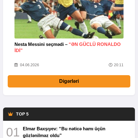
Nesta Messini seçmədi –
“ƏN GÜCLÜ RONALDO
“
IDI”
V
20
04.06.2026
20:11
Digərləri
TOP 5
01
Elmar Baxşıyev: “Bu nəticə hamı üçün
gözlənilməz oldu”