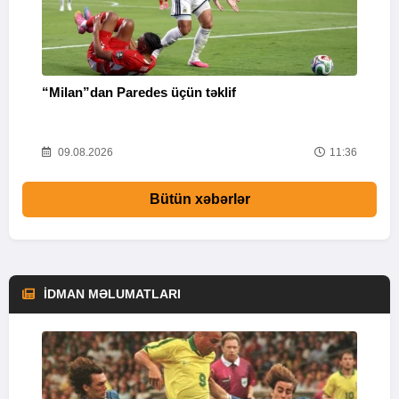
“Milan”dan Paredes üçün təklif
M
53
09.08.2026
11:36
Bütün xəbərlər
İDMAN MƏLUMATLARI