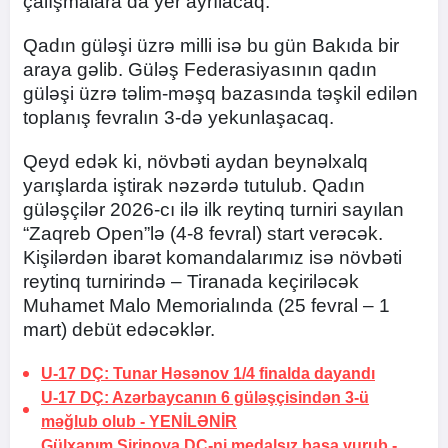
çalışmalara da yer ayrılacaq.
Qadın güləşi üzrə milli isə bu gün Bakıda bir
araya gəlib. Güləş Federasiyasının qadın
güləşi üzrə təlim-məşq bazasında təşkil edilən
toplanış fevralın 3-də yekunlaşacaq.
Qeyd edək ki, növbəti aydan beynəlxalq
yarışlarda iştirak nəzərdə tutulub. Qadın
güləşçilər 2026-cı ilə ilk reytinq turniri sayılan
“Zaqreb Open”lə (4-8 fevral) start verəcək.
Kişilərdən ibarət komandalarımız isə növbəti
reytinq turnirində – Tiranada keçiriləcək
Muhamet Malo Memorialında (25 fevral – 1
mart) debüt edəcəklər.
U-17 DÇ: Tunar Həsənov 1/4 finalda dayandı
U-17 DÇ: Azərbaycanın 6 güləşçisindən 3-ü
məğlub olub -
YENİLƏNİR
Gülxanım Şirinova DÇ-ni medalsız başa vurub -