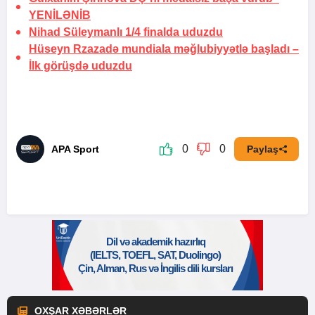
YENİLƏNİB
Nihad Süleymanlı 1/4 finalda uduzdu
Hüseyn Rzazadə mundiala məğlubiyyətlə başladı –
İlk görüşdə uduzdu
0
0
APA Sport
Paylaş
OXŞAR XƏBƏRLƏR