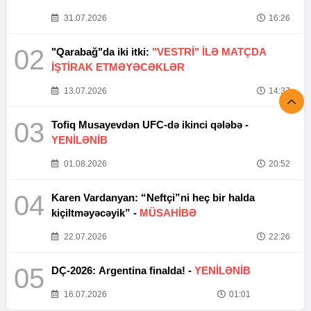
31.07.2026
16:26
02
"Qarabağ"da iki itki:
"VESTRİ" İLƏ MATÇDA
İŞTİRAK ETMƏYƏCƏKLƏR
13.07.2026
14:37
03
Tofiq Musayevdən UFC-də ikinci qələbə -
YENİLƏNİB
01.08.2026
20:52
04
Karen Vardanyan: “Neftçi”ni heç bir halda
kiçiltməyəcəyik” -
MÜSAHİBƏ
22.07.2026
22:26
05
DÇ-2026: Argentina finalda! -
YENİLƏNİB
16.07.2026
01:01