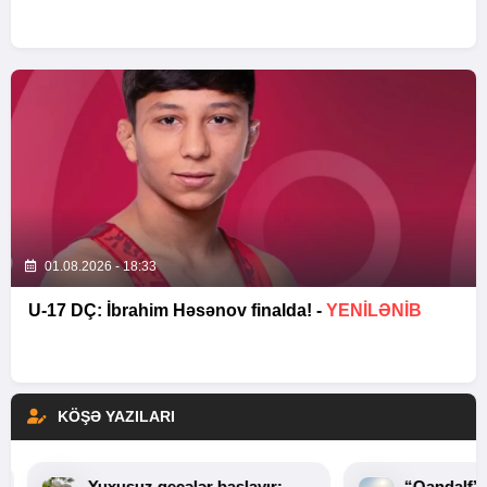
01.08.2026 - 18:33
U-17 DÇ: İbrahim Həsənov finalda! -
YENİLƏNİB
KÖŞƏ YAZILARI
Yuxusuz gecələr başlayır:
“Qandalf”