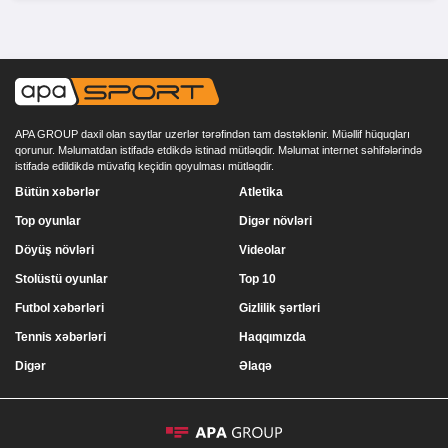
APA GROUP daxil olan saytlar uzerlər tərəfindən tam dəstəklənir. Müəllif hüquqları
qorunur. Məlumatdan istifadə etdikdə istinad mütləqdir. Məlumat internet səhifələrində
istifadə edildikdə müvafiq keçidin qoyulması mütləqdir.
Bütün xəbərlər
Atletika
Top oyunlar
Digər növləri
Döyüş növləri
Videolar
Stolüstü oyunlar
Top 10
Futbol xəbərləri
Gizlilik şərtləri
Tennis xəbərləri
Haqqımızda
Digər
Əlaqə