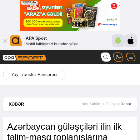
APA Sport
Mobil tətbiqimizi buradan yüklə!
Yay Transfer Pəncərəsi
XƏBƏR
Ana Səhifə
Güləş
Xəbər
Azərbaycan güləşçiləri ilin ilk
təlim-məşq toplanışlarına