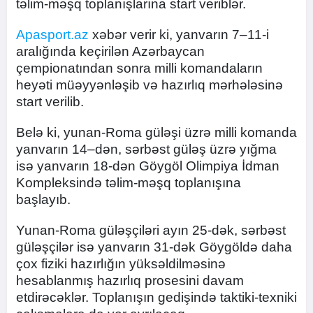
təlim-məşq toplanışlarına start veriblər.
Apasport.az
xəbər verir ki, yanvarın 7–11-i
aralığında keçirilən Azərbaycan
çempionatından sonra milli komandaların
heyəti müəyyənləşib və hazırlıq mərhələsinə
start verilib.
Belə ki, yunan-Roma güləşi üzrə milli komanda
yanvarın 14–dən, sərbəst güləş üzrə yığma
isə yanvarın 18-dən Göygöl Olimpiya İdman
Kompleksində təlim-məşq toplanışına
başlayıb.
Yunan-Roma güləşçiləri ayın 25-dək, sərbəst
güləşçilər isə yanvarın 31-dək Göygöldə daha
çox fiziki hazırlığın yüksəldilməsinə
hesablanmış hazırlıq prosesini davam
etdirəcəklər. Toplanışın gedişində taktiki-texniki