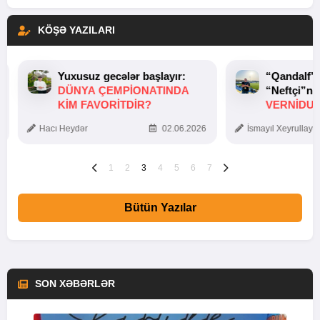
KÖŞƏ YAZILARI
Yuxusuz gecələr başlayır:
“Qandalf”
DÜNYA ÇEMPIONATINDA
“Neftçi”ni
KIM FAVORITDIR?
VERNİDUB
TOXUNUŞ
Hacı Heydər
02.06.2026
İsmayıl Xeyrullaye
1
2
3
4
5
6
7
Bütün Yazılar
SON XƏBƏRLƏR