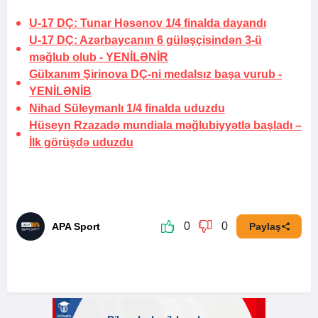
U-17 DÇ: Tunar Həsənov 1/4 finalda dayandı
U-17 DÇ: Azərbaycanın 6 güləşçisindən 3-ü
məğlub olub -
YENİLƏNİR
Gülxanım Şirinova DÇ-ni medalsız başa vurub -
YENİLƏNİB
Nihad Süleymanlı 1/4 finalda uduzdu
Hüseyn Rzazadə mundiala məğlubiyyətlə başladı –
İlk görüşdə uduzdu
0
0
APA Sport
Paylaş