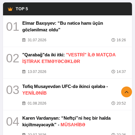
TOP 5
01
Elmar Baxşıyev: “Bu nəticə hamı üçün
gözlənilməz oldu”
31.07.2026
16:26
02
"Qarabağ"da iki itki:
"VESTRİ" İLƏ MATÇDA
İŞTİRAK ETMƏYƏCƏKLƏR
13.07.2026
14:37
03
Tofiq Musayevdən UFC-də ikinci qələbə -
YENİLƏNİB
01.08.2026
20:52
04
Karen Vardanyan: “Neftçi”ni heç bir halda
kiçiltməyəcəyik” -
MÜSAHİBƏ