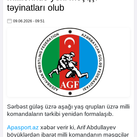
təyinatları olub
09.06.2026 - 09:51
Sərbəst güləş üzrə aşağı yaş qrupları üzrə milli
komandaların tərkibi yenidən formalaşıb.
Apasport.az
xəbər verir ki, Arif Abdullayev
böyüklərdən ibarət milli komandanın məşqçilər