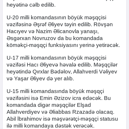
heyətinə cəlb edilib.
U-20 milli komandasının böyük məşqçisi
vəzifəsinə Əşrəf Əliyev təyin edilib. Rövşən
Hacıyev və Nazim Əlicanovla yanaşı,
Əsgərxan Novruzov da bu komandada
köməkçi-məşqçi funksiyasını yerinə yetirəcək.
U-17 milli komandasının böyük məşqçisi
vəzifəsi Hacı Əliyevə həvalə edilib. Məşqçilər
heyətində Qırxlar Bədəlov, Allahverdi Vəliyev
və Yaşar Əliyev də yer alıb.
U-15 milli komandasında böyük məşqçi
vəzifəsini isə Emin Əzizov icra edəcək. Bu
komandada digər məşqçilər Elşad
Allahverdiyev və Əliabbas Rzazadə olacaq.
Abil İbrahimov isə məşvərətçi-məşqçi statusu
ilə milli komandaya dəstək verəcək.