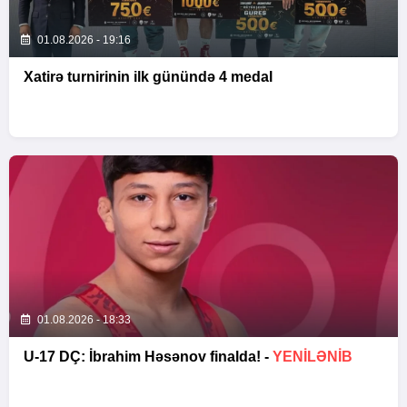
01.08.2026 - 19:16
Xatirə turnirinin ilk günündə 4 medal
01.08.2026 - 18:33
U-17 DÇ: İbrahim Həsənov finalda! -
YENİLƏNİB