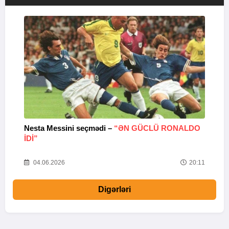
Nesta Messini seçmədi –
“ƏN GÜCLÜ RONALDO
“
IDI”
V
20
04.06.2026
20:11
Digərləri