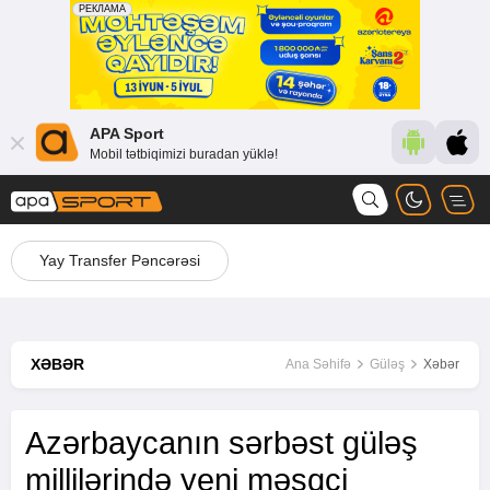
APA Sport
Mobil tətbiqimizi buradan yüklə!
Yay Transfer Pəncərəsi
XƏBƏR
Ana Səhifə
Güləş
Xəbər
Azərbaycanın sərbəst güləş
millilərində yeni məşqçi