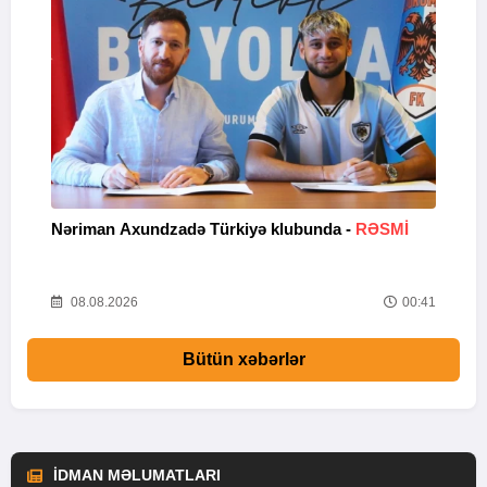
Nəriman Axundzadə Türkiyə klubunda -
RƏSMİ
"
24
08.08.2026
00:41
Bütün xəbərlər
İDMAN MƏLUMATLARI