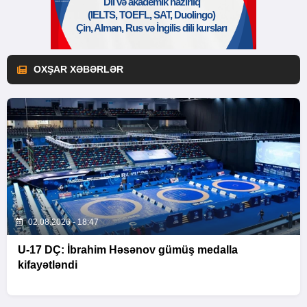
OXŞAR XƏBƏRLƏR
02.08.2026 - 18:47
U-17 DÇ: İbrahim Həsənov gümüş medalla
kifayətləndi