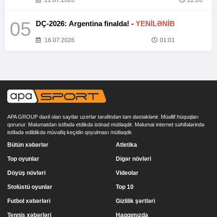
22.07.2026
22:26
05
DÇ-2026: Argentina finalda! -
YENİLƏNİB
16.07.2026
01:01
APA GROUP daxil olan saytlar uzerlər tərəfindən tam dəstəklənir. Müəllif hüquqları
qorunur. Məlumatdan istifadə etdikdə istinad mütləqdir. Məlumat internet səhifələrində
istifadə edildikdə müvafiq keçidin qoyulması mütləqdir.
Bütün xəbərlər
Atletika
Top oyunlar
Digər növləri
Döyüş növləri
Videolar
Stolüstü oyunlar
Top 10
Futbol xəbərləri
Gizlilik şərtləri
Tennis xəbərləri
Haqqımızda