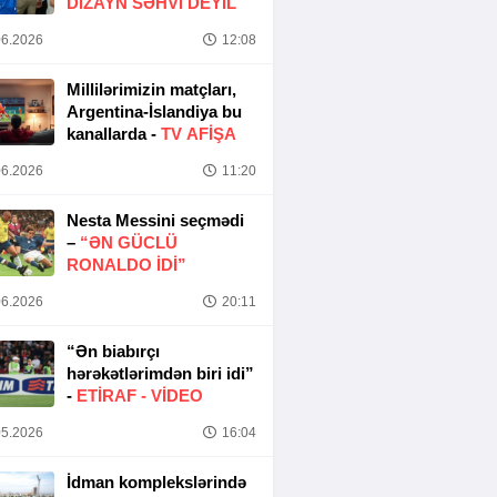
DIZAYN SƏHVI DEYIL
6.2026
12:08
Millilərimizin matçları,
Argentina-İslandiya bu
kanallarda -
TV AFİŞA
6.2026
11:20
Nesta Messini seçmədi
–
“ƏN GÜCLÜ
RONALDO IDI”
6.2026
20:11
“Ən biabırçı
hərəkətlərimdən biri idi”
-
ETIRAF -
VİDEO
5.2026
16:04
İdman komplekslərində