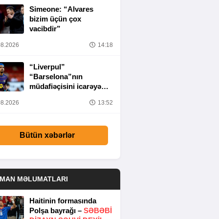
Simeone: “Alvares
bizim üçün çox
vacibdir”
8.2026
14:18
“Liverpul”
“Barselona”nın
müdafiəçisini icarəyə
götürür
8.2026
13:52
Bütün xəbərlər
DMAN MƏLUMATLARI
Haitinin formasında
Polşa bayrağı –
SƏBƏBI