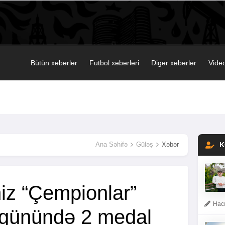
Bütün xəbərlər
Futbol xəbərləri
Digər xəbərlər
Video
Ana Səhifə
Güləş
Xəbər
K
miz “Çempionlar”
Hacı
lk günündə 2 medal