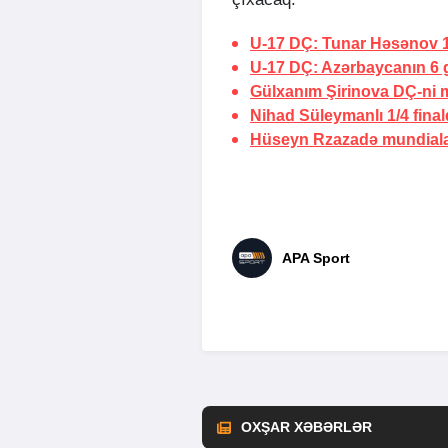
U-17 DÇ: Tunar Həsənov 1
U-17 DÇ: Azərbaycanın 6 
Gülxanım Şirinova DÇ-ni 
Nihad Süleymanlı 1/4 fina
Hüseyn Rzazadə mundiala
APA Sport
OXŞAR XƏBƏRLƏR