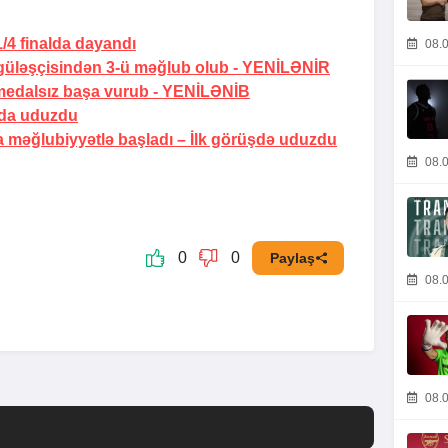
/4 finalda dayandı
08.0
güləşçisindən 3-ü məğlub olub -
YENİLƏNİR
medalsız başa vurub -
YENİLƏNİB
lda uduzdu
 məğlubiyyətlə başladı –
İlk görüşdə uduzdu
08.0
0
0
Paylaş
08.0
08.0