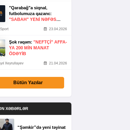
"Qarabağ"a siqnal,
futbolumuza qazanc:
"SABAH" YENI NƏFƏS
GƏTIRDI
Sport
23.04.2026
Şok rəqəm:
"NEFTÇI" AFFA-
YA 200 MIN MANAT
ÖDƏYIB
yıl Xeyrullayev
21.04.2026
Bütün Yazılar
ON XƏBƏRLƏR
“Şəmkir”də yeni təyinat