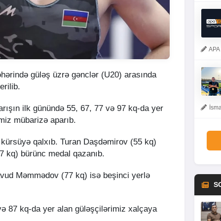
APA 
əhərində güləş üzrə gənclər (U20) arasında
rilib.
arışın ilk günündə 55, 67, 77 və 97 kq-da yer
İsma
miz mübarizə aparıb.
ri kürsüyə qalxıb. Turan Daşdəmirov (55 kq)
7 kq) bürünc medal qazanıb.
avud Məmmədov (77 kq) isə beşinci yerlə
S
ə 87 kq-da yer alan güləşçilərimiz xalçaya