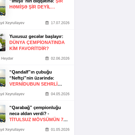
“İmişli”nin diqqətinə:
ŞIR
HƏMIŞƏ ŞIR DEYIL…
yıl Xeyrullayev
17.07.2026
Yuxusuz gecələr başlayır:
DÜNYA ÇEMPIONATINDA
KIM FAVORITDIR?
 Heydər
02.06.2026
“Qandalf”ın çubuğu
“Neftçi”nin üzərində:
VERNİDUBUN SEHRLİ
TOXUNUŞU
yıl Xeyrullayev
04.05.2026
“Qarabağ” çempionluğu
necə əldən verdi? -
TITULSUZ MÖVSÜMÜN 7
SƏBƏBI
yıl Xeyrullayev
01.05.2026