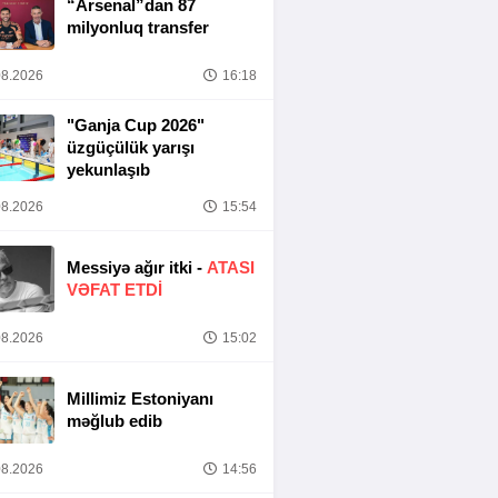
“Arsenal”dan 87
milyonluq transfer
8.2026
16:18
"Ganja Cup 2026"
üzgüçülük yarışı
yekunlaşıb
8.2026
15:54
Messiyə ağır itki -
ATASI
VƏFAT ETDI
8.2026
15:02
Millimiz Estoniyanı
məğlub edib
8.2026
14:56