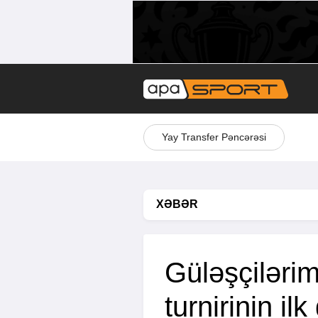
Yay Transfer Pəncərəsi
XƏBƏR
Güləşçiləri
turnirinin i