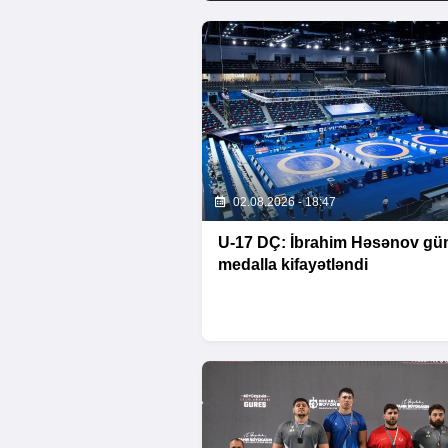
02.08.2026 - 18:47
U-17 DÇ: İbrahim Həsənov g
medalla kifayətləndi