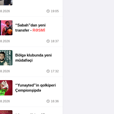
8.2026
19:05
“Sabah”dan yeni
transfer -
RƏSMİ
8.2026
18:37
Bölgə klubunda yeni
müdafiəçi
8.2026
17:32
“Yunayted”in qolkiperi
Çempionşipdə
8.2026
16:36