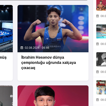
08.0
08.0
02.08.2026 - 09:46
ümüş
İbrahim Həsənov dünya
çempionluğu uğrunda xalçaya
çıxacaq
08.0
08.0