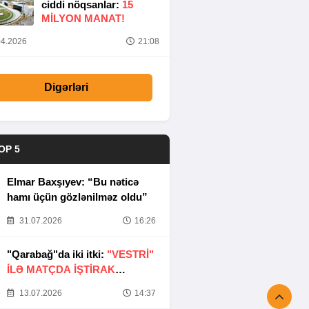
ciddi nöqsanlar:
15
MILYON MANAT!
4.2026
21:08
Digərləri
OP 5
Elmar Baxşıyev: “Bu nəticə
hamı üçün gözlənilməz oldu”
31.07.2026
16:26
"Qarabağ"da iki itki:
"VESTRİ"
İLƏ MATÇDA İŞTİRAK
ETMƏYƏCƏKLƏR
13.07.2026
14:37