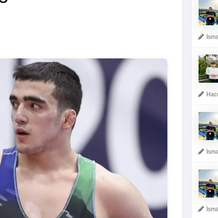
İsma
Hacı
İsma
İsma