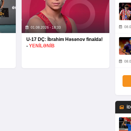
08.0
01.08.2026 - 18:33
U-17 DÇ: İbrahim Həsənov finalda!
-
YENİLƏNİB
08.0
İ