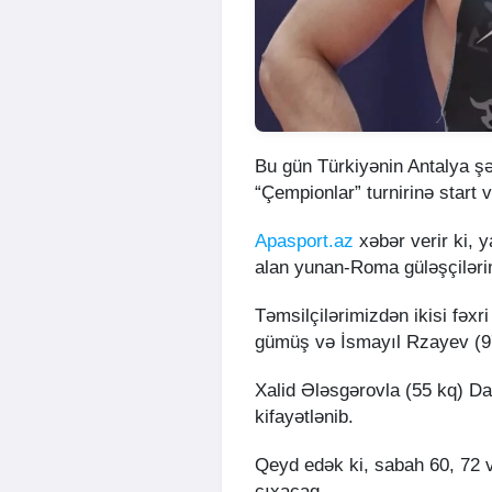
Bu gün Türkiyənin Antalya ş
“Çempionlar” turnirinə start ve
Apasport.az
xəbər verir ki, y
alan yunan-Roma güləşçiləri
Təmsilçilərimizdən ikisi fəx
gümüş və İsmayıl Rzayev (9
Xalid Ələsgərovla (55 kq) D
kifayətlənib.
Qeyd edək ki, sabah 60, 72 v
çıxacaq.