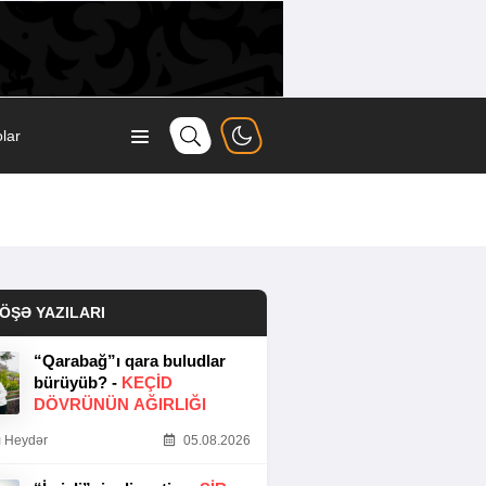
lar
ÖŞƏ YAZILARI
“Qarabağ”ı qara buludlar
bürüyüb? -
KEÇID
DÖVRÜNÜN AĞIRLIĞI
 Heydər
05.08.2026