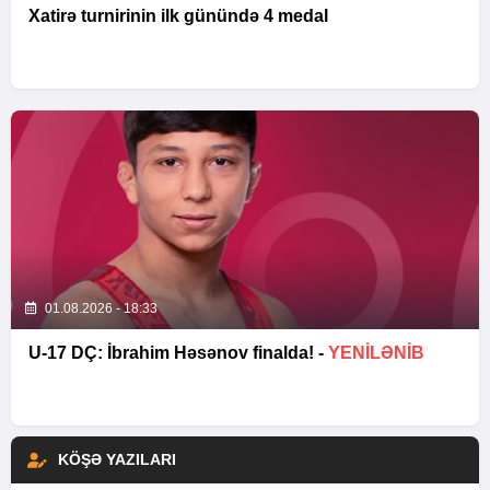
Xatirə turnirinin ilk günündə 4 medal
01.08.2026 - 18:33
U-17 DÇ: İbrahim Həsənov finalda! -
YENİLƏNİB
KÖŞƏ YAZILARI