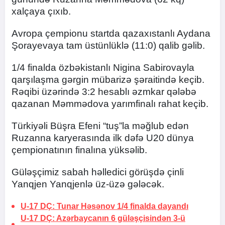
xalçaya çıxıb.
Avropa çempionu startda qazaxıstanlı Aydana
Şorayevaya tam üstünlüklə (11:0) qalib gəlib.
1/4 finalda özbəkistanlı Nigina Sabirovayla
qarşılaşma gərgin mübarizə şəraitində keçib.
Rəqibi üzərində 3:2 hesablı əzmkar qələbə
qazanan Məmmədova yarımfinalı rahat keçib.
Türkiyəli Büşra Efeni “tuş”la məğlub edən
Ruzanna karyerasında ilk dəfə U20 dünya
çempionatının finalına yüksəlib.
Güləşçimiz sabah həlledici görüşdə çinli
Yanqjen Yanqjenlə üz-üzə gələcək.
U-17 DÇ: Tunar Həsənov 1/4 finalda dayandı
U-17 DÇ: Azərbaycanın 6 güləşçisindən 3-ü