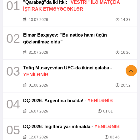
01
"Qarabağ"da iki itki:
"VESTRİ" İLƏ MATÇDA
İŞTİRAK ETMƏYƏCƏKLƏR
13.07.2026
14:37
02
Elmar Baxşıyev: “Bu nəticə hamı üçün
gözlənilməz oldu”
31.07.2026
16:26
03
Tofiq Musayevdən UFC-də ikinci qələbə -
YENİLƏNİB
01.08.2026
20:52
04
DÇ-2026: Argentina finalda! -
YENİLƏNİB
16.07.2026
01:01
05
DÇ-2026: İngiltərə yarımfinalda -
YENİLƏNİB
12.07.2026
03:46