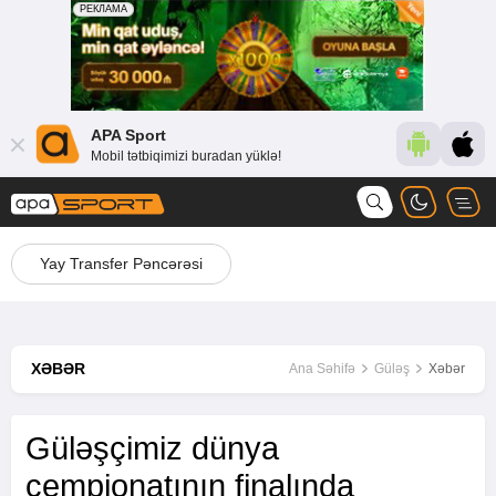
APA Sport
Mobil tətbiqimizi buradan yüklə!
Yay Transfer Pəncərəsi
XƏBƏR
Ana Səhifə
Güləş
Xəbər
Güləşçimiz dünya
çempionatının finalında