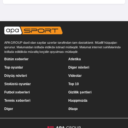
APA GROUP daxil olan saytlar uzerlər tərəfindən tam dəstəklənir. Müəllif hüquqları
qorunur. Məlumatdan istifadə etdikdə istinad mütləqdir. Məlumat internet səhifələrində
istifadə edildikdə müvafiq keçidin qoyulması mütləqdir.
Bütün xəbərlər
Atletika
Top oyunlar
Digər növləri
Döyüş növləri
Videolar
Stolüstü oyunlar
Top 10
Futbol xəbərləri
Gizlilik şərtləri
Tennis xəbərləri
Haqqımızda
Digər
Əlaqə