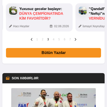
Yuxusuz gecələr başlayır:
“Qandalf”
DÜNYA ÇEMPIONATINDA
“Neftçi”ni
KIM FAVORITDIR?
VERNİDUB
TOXUNUŞ
Hacı Heydər
02.06.2026
İsmayıl Xeyrullaye
1
2
3
4
5
6
7
Bütün Yazılar
SON XƏBƏRLƏR