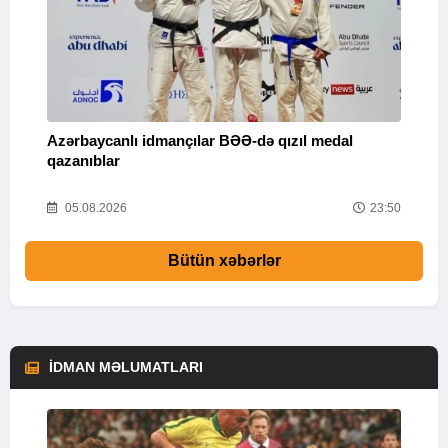
Azərbaycanlı idmançılar BƏƏ-də qızıl medal
Ç
qazanıblar
Y
01
05.08.2026
23:50
Bütün xəbərlər
İDMAN MƏLUMATLARI