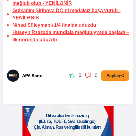
məğlub olub -
YENİLƏNİR
Gülxanım Şirinova DÇ-ni medalsız başa vurub -
YENİLƏNİB
Nihad Süleymanlı 1/4 finalda uduzdu
Hüseyn Rzazadə mundiala məğlubiyyətlə başladı –
İlk görüşdə uduzdu
0
0
APA Sport
Paylaş