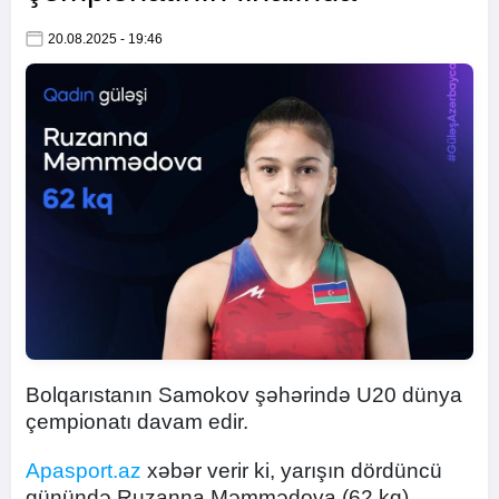
20.08.2025 - 19:46
Bolqarıstanın Samokov şəhərində U20 dünya
çempionatı davam edir.
Apasport.az
xəbər verir ki, yarışın dördüncü
günündə Ruzanna Məmmədova (62 kq)