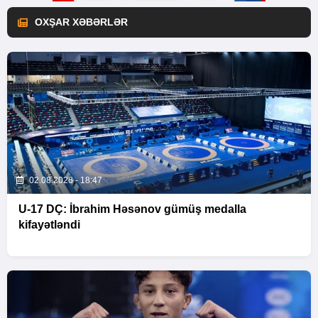
OXŞAR XƏBƏRLƏR
02.08.2026 - 18:47
U-17 DÇ: İbrahim Həsənov gümüş medalla
kifayətləndi