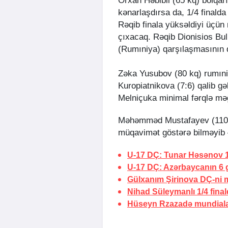
Orxan Həbibli (65 kq) bolqar
kənarlaşdırsa da, 1/4 finald
Rəqib finala yüksəldiyi üçün 
çıxacaq. Rəqib Dionisios Bul
(Rumıniya) qarşılaşmasının q
Zəka Yusubov (80 kq) rumıniy
Kuropiatnikova (7:6) qalib gə
Melniçuka minimal fərqlə məğ
Məhəmməd Mustafayev (110 
müqavimət göstərə bilməyib 
U-17 DÇ: Tunar Həsənov 1
U-17 DÇ: Azərbaycanın 6 
Gülxanım Şirinova DÇ-ni 
Nihad Süleymanlı 1/4 fina
Hüseyn Rzazadə mundiala