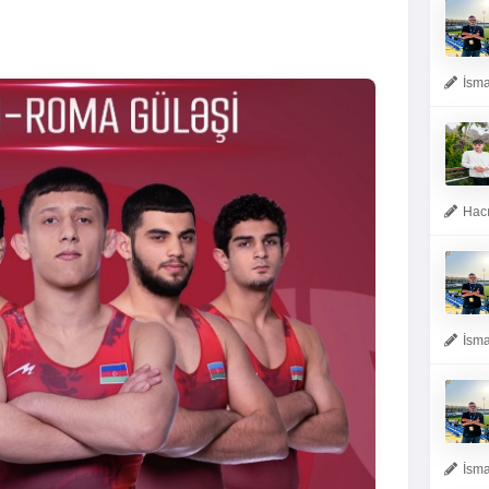
İsma
Hacı
İsma
İsma