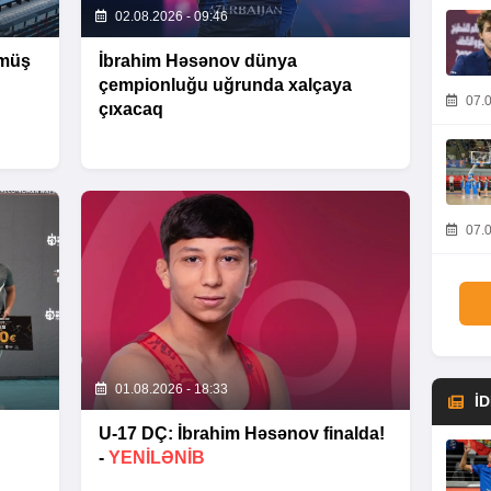
02.08.2026 - 09:46
ümüş
İbrahim Həsənov dünya
çempionluğu uğrunda xalçaya
07.0
çıxacaq
07.0
01.08.2026 - 18:33
İ
U-17 DÇ: İbrahim Həsənov finalda!
-
YENİLƏNİB