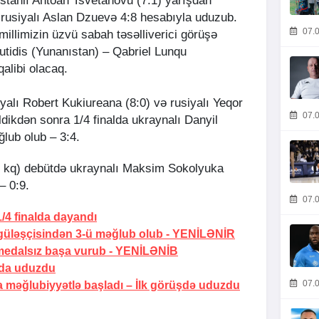
ıstanlı Antoan Tsvetanovu (7:1) yarışdan
a rusiyalı Aslan Dzuevə 4:8 hesabıyla uduzub.
07.0
millimizin üzvü sabah təsəlliverici görüşə
utidis (Yunanıstan) – Qabriel Lunqu
alibi olacaq.
alı Robert Kukiureana (8:0) və rusiyalı Yeqor
07.0
ldikdən sonra 1/4 finalda ukraynalı Danyil
lub olub – 3:4.
kq) debütdə ukraynalı Maksim Sokolyuka
– 0:9.
07.0
/4 finalda dayandı
güləşçisindən 3-ü məğlub olub -
YENİLƏNİR
medalsız başa vurub -
YENİLƏNİB
lda uduzdu
07.0
 məğlubiyyətlə başladı –
İlk görüşdə uduzdu