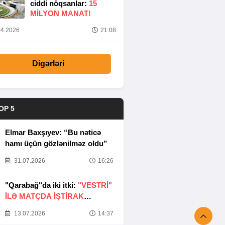
ciddi nöqsanlar:
15
MILYON MANAT!
4.2026
21:08
Digərləri
OP 5
Elmar Baxşıyev: “Bu nəticə
hamı üçün gözlənilməz oldu”
31.07.2026
16:26
"Qarabağ"da iki itki:
"VESTRİ"
İLƏ MATÇDA İŞTİRAK
ETMƏYƏCƏKLƏR
13.07.2026
14:37