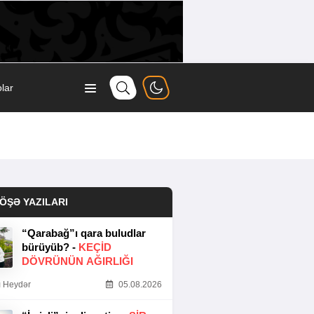
lar
ÖŞƏ YAZILARI
“Qarabağ”ı qara buludlar
bürüyüb? -
KEÇID
DÖVRÜNÜN AĞIRLIĞI
 Heydər
05.08.2026