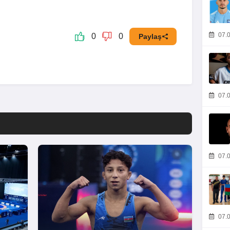
07.0
0
0
Paylaş
07.0
07.0
07.0