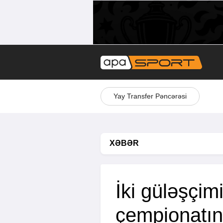
Yay Transfer Pəncərəsi
XƏBƏR
İki güləşçim
çempionatını