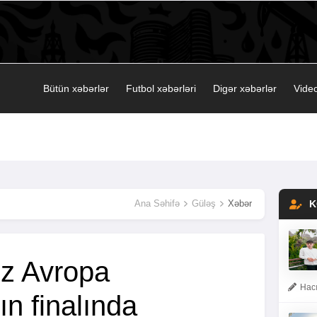
Bütün xəbərlər
Futbol xəbərləri
Digər xəbərlər
Video
Ana Səhifə
Güləş
Xəbər
K
iz Avropa
Hacı
n finalında