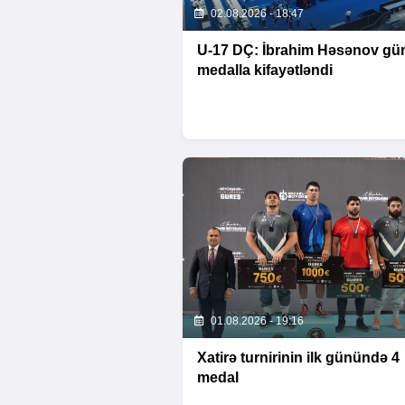
02.08.2026 - 18:47
U-17 DÇ: İbrahim Həsənov g
medalla kifayətləndi
01.08.2026 - 19:16
Xatirə turnirinin ilk günündə 4
medal