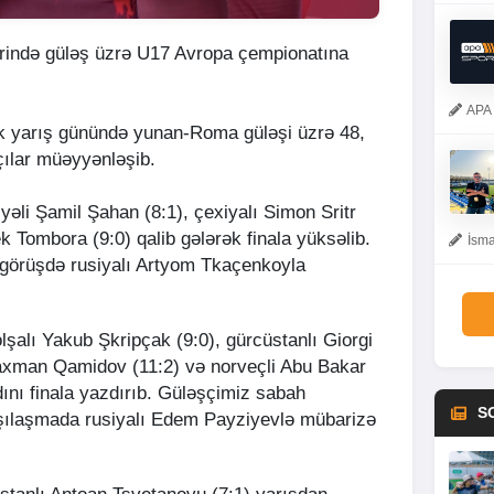
rində güləş üzrə U17 Avropa çempionatına
APA 
ilk yarış günündə yunan-Roma güləşi üzrə 48,
çılar müəyyənləşib.
əli Şamil Şahan (8:1), çexiyalı Simon Sritr
k Tombora (9:0) qalib gələrək finala yüksəlib.
İsma
 görüşdə rusiyalı Artyom Tkaçenkoyla
alı Yakub Şkripçak (9:0), gürcüstanlı Giorgi
Raxman Qamidov (11:2) və norveçli Abu Bakar
dını finala yazdırıb. Güləşçimiz sabah
S
şılaşmada rusiyalı Edem Payziyevlə mübarizə