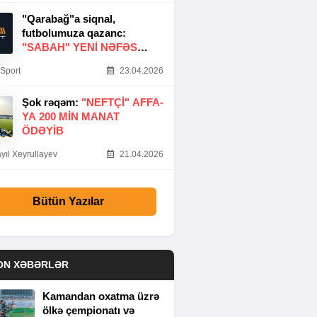
"Qarabağ"a siqnal,
futbolumuza qazanc:
"SABAH" YENI NƏFƏS
GƏTIRDI
Sport
23.04.2026
Şok rəqəm:
"NEFTÇI" AFFA-
YA 200 MIN MANAT
ÖDƏYIB
yıl Xeyrullayev
21.04.2026
Bütün Yazılar
ON XƏBƏRLƏR
Kamandan oxatma üzrə
ölkə çempionatı və