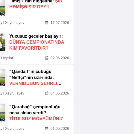
“İmişli”nin diqqətinə:
ŞIR
HƏMIŞƏ ŞIR DEYIL…
yıl Xeyrullayev
17.07.2026
Yuxusuz gecələr başlayır:
DÜNYA ÇEMPIONATINDA
KIM FAVORITDIR?
 Heydər
02.06.2026
“Qandalf”ın çubuğu
“Neftçi”nin üzərində:
VERNİDUBUN SEHRLİ
TOXUNUŞU
yıl Xeyrullayev
04.05.2026
“Qarabağ” çempionluğu
necə əldən verdi? -
TITULSUZ MÖVSÜMÜN 7
SƏBƏBI
yıl Xeyrullayev
01.05.2026