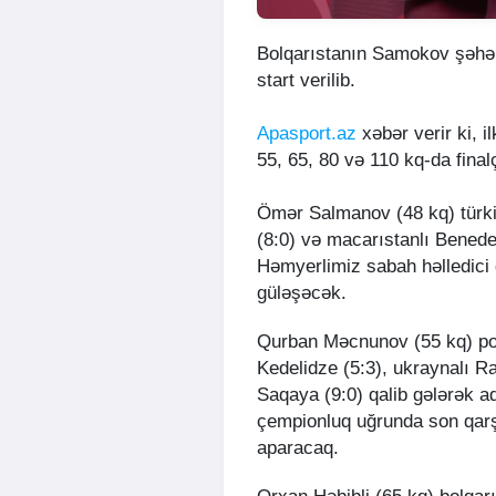
Bolqarıstanın Samokov şəhə
start verilib.
Apasport.az
xəbər verir ki, 
55, 65, 80 və 110 kq-da final
Ömər Salmanov (48 kq) türkiy
(8:0) və macarıstanlı Benede
Həmyerlimiz sabah həlledici
güləşəcək.
Qurban Məcnunov (55 kq) polş
Kedelidze (5:3), ukraynalı 
Saqaya (9:0) qalib gələrək a
çempionluq uğrunda son qar
aparacaq.