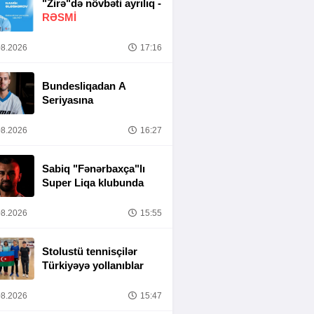
"Zirə"də növbəti ayrılıq -
RƏSMİ
8.2026
17:16
Bundesliqadan A
Seriyasına
8.2026
16:27
Sabiq "Fənərbaxça"lı
Super Liqa klubunda
8.2026
15:55
Stolustü tennisçilər
Türkiyəyə yollanıblar
8.2026
15:47