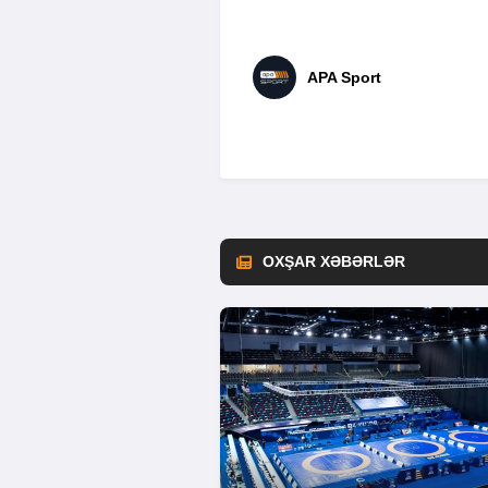
APA Sport
OXŞAR XƏBƏRLƏR