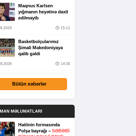
Maqnus Karlsen
yığmanın heyətinə daxil
edilməyib
8.2026
15:12
Basketbolçularımız
Şimali Makedoniyaya
qalib gəldi
8.2026
14:30
Bütün xəbərlər
DMAN MƏLUMATLARI
Haitinin formasında
Polşa bayrağı –
SƏBƏBI