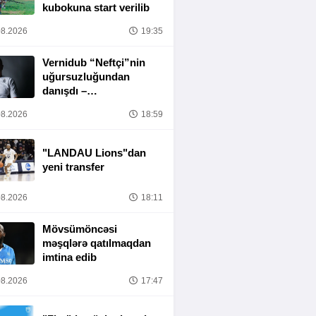
kubokuna start verilib
8.2026
19:35
Vernidub “Neftçi”nin
uğursuzluğundan
danışdı –
“MƏSULIYYƏT
8.2026
18:59
TAMAMILƏ MƏNIM
ÜZƏRIMDƏDIR”
"LANDAU Lions"dan
yeni transfer
8.2026
18:11
Mövsümöncəsi
məşqlərə qatılmaqdan
imtina edib
8.2026
17:47