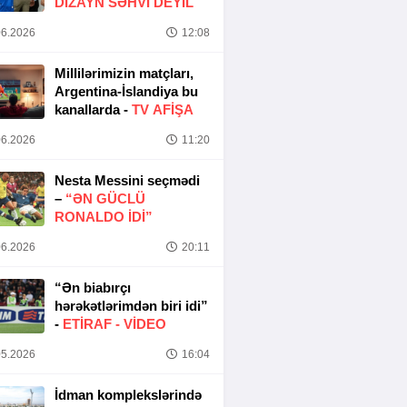
DIZAYN SƏHVI DEYIL
6.2026
12:08
Millilərimizin matçları,
Argentina-İslandiya bu
kanallarda -
TV AFİŞA
6.2026
11:20
Nesta Messini seçmədi
–
“ƏN GÜCLÜ
RONALDO IDI”
6.2026
20:11
“Ən biabırçı
hərəkətlərimdən biri idi”
-
ETIRAF -
VİDEO
5.2026
16:04
İdman komplekslərində