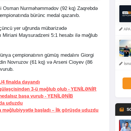
isi Osman Nurməhəmmədov (92 kq) Zaqrebdə
 çempionatında bürünc medal qazanıb.
üçüncü yer uğrunda mübarizədə
APA 
Miriani Maysuradzeni 5:1 hesabı ilə məğlub
 dünya çempionatının gümüş medalını Giorgi
ddin Novruzov (61 kq) və Arseni Cioyev (86
İsma
 vurub.
/4 finalda dayandı
güləşçisindən 3-ü məğlub olub -
YENİLƏNİR
medalsız başa vurub -
YENİLƏNİB
lda uduzdu
S
 məğlubiyyətlə başladı –
İlk görüşdə uduzdu