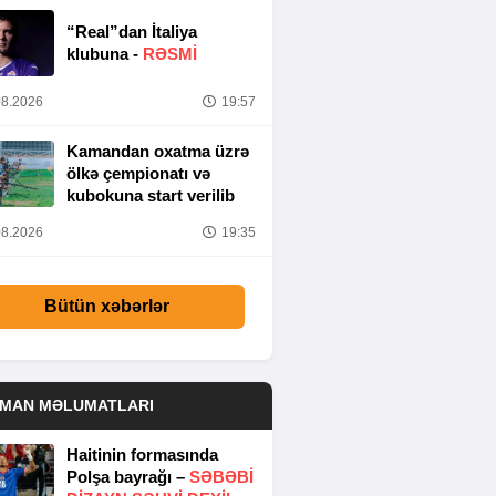
“Real”dan İtaliya
klubuna -
RƏSMİ
8.2026
19:57
Kamandan oxatma üzrə
ölkə çempionatı və
kubokuna start verilib
8.2026
19:35
Bütün xəbərlər
DMAN MƏLUMATLARI
Haitinin formasında
Polşa bayrağı –
SƏBƏBI