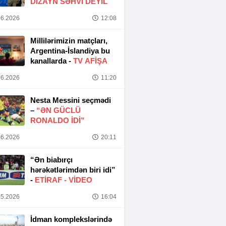
DIZAYN SƏHVI DEYIL
6.2026
12:08
Millilərimizin matçları,
Argentina-İslandiya bu
kanallarda -
TV AFİŞA
6.2026
11:20
Nesta Messini seçmədi
–
“ƏN GÜCLÜ
RONALDO IDI”
6.2026
20:11
“Ən biabırçı
hərəkətlərimdən biri idi”
-
ETIRAF -
VİDEO
5.2026
16:04
İdman komplekslərində