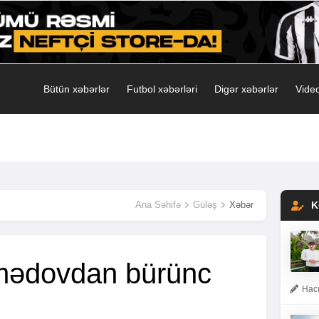
Bütün xəbərlər
Futbol xəbərləri
Digər xəbərlər
Video
Ana Səhifə
Güləş
Xəbər
K
ədovdan bürünc
Hacı