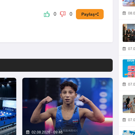
08.0
0
0
Paylaş
07.0
07.0
07.0
02.08.2026 - 09:46