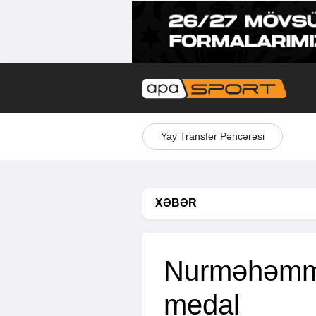
Yay Transfer Pəncərəsi
XƏBƏR
Nurməhəmm
medal