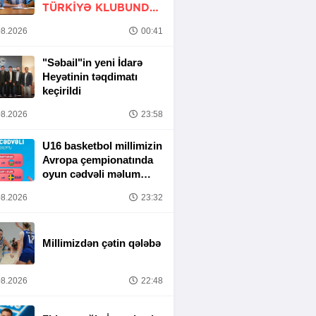
TÜRKIYƏ KLUBUNDA
-
RƏSMİ
8.2026
00:41
"Səbail"in yeni İdarə
Heyətinin təqdimatı
keçirildi
8.2026
23:58
U16 basketbol millimizin
Avropa çempionatında
oyun cədvəli məlum
olub
8.2026
23:32
Millimizdən çətin qələbə
8.2026
22:48