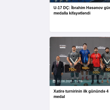
U-17 DÇ: İbrahim Həsənov g
medalla kifayətləndi
01.08.2026 - 19:16
Xatirə turnirinin ilk günündə 4
medal