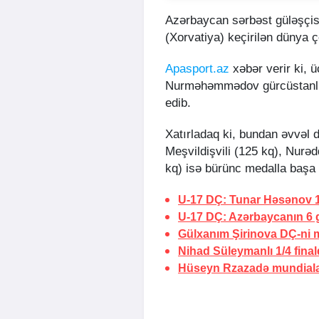
Azərbaycan sərbəst güləşç
(Xorvatiya) keçirilən dünya
Apasport.az
xəbər verir ki, 
Nurməhəmmədov gürcüstanlı 
edib.
Xatırladaq ki, bundan əvvəl
Meşvildişvili (125 kq), Nurə
kq) isə bürünc medalla başa
U-17 DÇ: Tunar Həsənov 1
U-17 DÇ: Azərbaycanın 6 
Gülxanım Şirinova DÇ-ni 
Nihad Süleymanlı 1/4 fina
Hüseyn Rzazadə mundiala