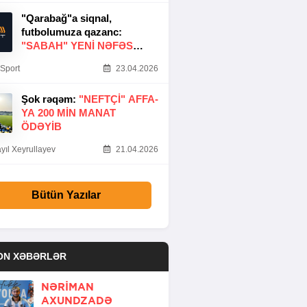
"Qarabağ"a siqnal,
futbolumuza qazanc:
"SABAH" YENI NƏFƏS
GƏTIRDI
Sport
23.04.2026
Şok rəqəm:
"NEFTÇI" AFFA-
YA 200 MIN MANAT
ÖDƏYIB
yıl Xeyrullayev
21.04.2026
Bütün Yazılar
ON XƏBƏRLƏR
NƏRIMAN
AXUNDZADƏ