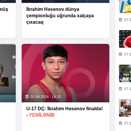
ümüş
İbrahim Həsənov dünya
çempionluğu uğrunda xalçaya
07.0
çıxacaq
07.0
07.0
01.08.2026 - 18:33
U-17 DÇ: İbrahim Həsənov finalda!
-
YENİLƏNİB
07.0