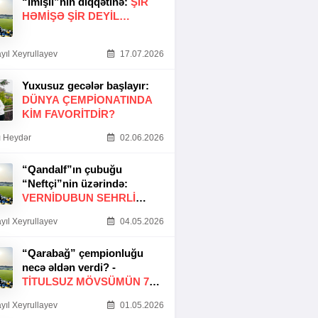
“İmişli”nin diqqətinə:
ŞIR
HƏMIŞƏ ŞIR DEYIL…
yıl Xeyrullayev
17.07.2026
Yuxusuz gecələr başlayır:
DÜNYA ÇEMPIONATINDA
KIM FAVORITDIR?
 Heydər
02.06.2026
“Qandalf”ın çubuğu
“Neftçi”nin üzərində:
VERNİDUBUN SEHRLİ
TOXUNUŞU
yıl Xeyrullayev
04.05.2026
“Qarabağ” çempionluğu
necə əldən verdi? -
TITULSUZ MÖVSÜMÜN 7
SƏBƏBI
yıl Xeyrullayev
01.05.2026