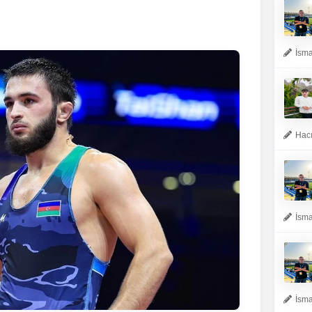
İsma
Hacı
İsma
İsma