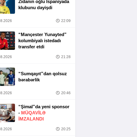
Zidanın oğlu İspaniyada
klubunu dəyişdi
8.2026
22:09
“Mançester Yunayted”
kolumbiyalı istedadı
transfer etdi
8.2026
21:28
“Sumqayıt”dan qolsuz
bərabərlik
8.2026
20:46
“Şimal”da yeni sponsor
-
MÜQAVİLƏ
İMZALANDI
8.2026
20:25