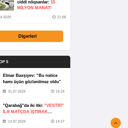
ciddi nöqsanlar:
15
MILYON MANAT!
4.2026
21:08
Digərləri
OP 5
Elmar Baxşıyev: “Bu nəticə
hamı üçün gözlənilməz oldu”
31.07.2026
16:26
"Qarabağ"da iki itki:
"VESTRİ"
İLƏ MATÇDA İŞTİRAK
ETMƏYƏCƏKLƏR
13.07.2026
14:37