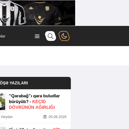
lar
ÖŞƏ YAZILARI
“Qarabağ”ı qara buludlar
bürüyüb? -
KEÇID
DÖVRÜNÜN AĞIRLIĞI
 Heydər
05.08.2026