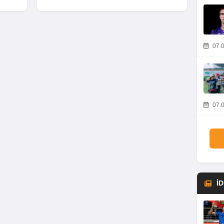
07.0
07.0
İ