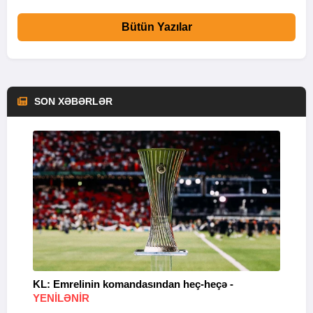
Bütün Yazılar
SON XƏBƏRLƏR
KL: Emrelinin komandasından heç-heçə -
A
YENİLƏNİR