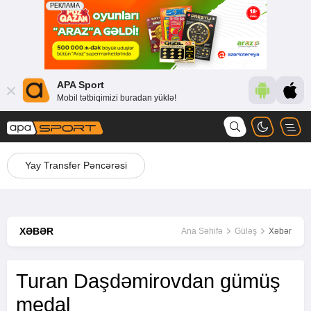
APA Sport
Mobil tətbiqimizi buradan yüklə!
Yay Transfer Pəncərəsi
XƏBƏR
Ana Səhifə
Güləş
Xəbər
Turan Daşdəmirovdan gümüş
medal