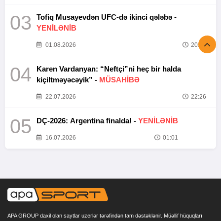
03
Tofiq Musayevdən UFC-də ikinci qələbə -
YENİLƏNİB
01.08.2026
20:52
04
Karen Vardanyan: “Neftçi”ni heç bir halda
kiçiltməyəcəyik” -
MÜSAHİBƏ
22.07.2026
22:26
05
DÇ-2026: Argentina finalda! -
YENİLƏNİB
16.07.2026
01:01
APA GROUP daxil olan saytlar uzerlər tərəfindən tam dəstəklənir. Müəllif hüquqları