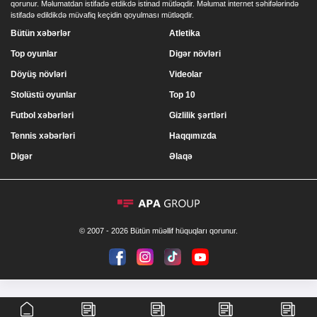
qorunur. Məlumatdan istifadə etdikdə istinad mütləqdir. Məlumat internet səhifələrində
istifadə edildikdə müvafiq keçidin qoyulması mütləqdir.
Bütün xəbərlər
Atletika
Top oyunlar
Digər növləri
Döyüş növləri
Videolar
Stolüstü oyunlar
Top 10
Futbol xəbərləri
Gizlilik şərtləri
Tennis xəbərləri
Haqqımızda
Digər
Əlaqə
© 2007 - 2026 Bütün müəllif hüquqları qorunur.