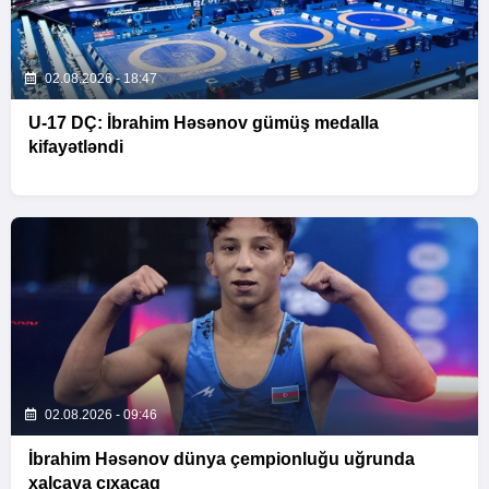
02.08.2026 - 18:47
U-17 DÇ: İbrahim Həsənov gümüş medalla
kifayətləndi
02.08.2026 - 09:46
İbrahim Həsənov dünya çempionluğu uğrunda
xalçaya çıxacaq