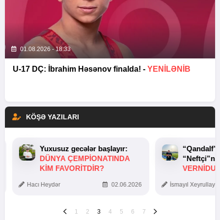
01.08.2026 - 18:33
U-17 DÇ: İbrahim Həsənov finalda! -
YENİLƏNİB
KÖŞƏ YAZILARI
Yuxusuz gecələr başlayır:
“Qandalf”
DÜNYA ÇEMPIONATINDA
“Neftçi”ni
KIM FAVORITDIR?
VERNİDUB
TOXUNUŞ
Hacı Heydər
02.06.2026
İsmayıl Xeyrullaye
1
2
3
4
5
6
7