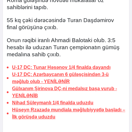
Roma güləşində növbəti mükafatlar öz
sahiblərini tapıb.
55 kq çəki dərəcəsində Turan Daşdəmirov
final görüşünə çıxıb.
Onun rəqibi iranlı Ahmadi Balotaki olub. 3:5
hesabı ilə uduzan Turan çempionatın gümüş
medalına sahib çıxıb.
U-17 DÇ: Tunar Həsənov 1/4 finalda dayandı
U-17 DÇ: Azərbaycanın 6 güləşçisindən 3-ü
məğlub olub -
YENİLƏNİR
Gülxanım Şirinova DÇ-ni medalsız başa vurub -
YENİLƏNİB
Nihad Süleymanlı 1/4 finalda uduzdu
Hüseyn Rzazadə mundiala məğlubiyyətlə başladı –
İlk görüşdə uduzdu