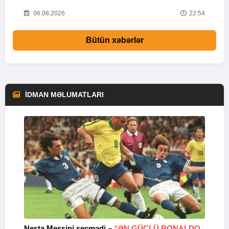
57
06.08.2026
22:54
Bütün xəbərlər
İDMAN MƏLUMATLARI
Nesta Messini seçmədi –
“ƏN GÜCLÜ RONALDO
“