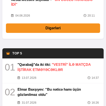
IDI”
V
20
04.06.2026
20:11
Digərləri
TOP 5
01
"Qarabağ"da iki itki:
"VESTRİ" İLƏ MATÇDA
İŞTİRAK ETMƏYƏCƏKLƏR
13.07.2026
14:37
02
Elmar Baxşıyev: “Bu nəticə hamı üçün
gözlənilməz oldu”
31.07.2026
16:26