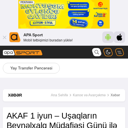
APA Sport
Mobil tətbiqimizi buradan yüklə!
Yay Transfer Pəncərəsi
XƏBƏR
Ana Səhifə
Kanoe və Avarçəkmə
Xəbər
AKAF 1 iyun – Uşaqların
Beynəlxalq Müdafiəsi Günü ilə