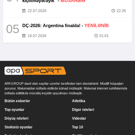
kiçiltməyəcəyik” -
MÜSAHİBƏ
22.07.2026
22:26
05
DÇ-2026: Argentina finalda! -
YENİLƏNİB
16.07.2026
01:01
APA GROUP daxil olan saytlar uzerlər tərəfindən tam dəstəklənir. Müəllif hüquqları
qorunur. Məlumatdan istifadə etdikdə istinad mütləqdir. Məlumat internet səhifələrində
istifadə edildikdə müvafiq keçidin qoyulması mütləqdir.
Bütün xəbərlər
Atletika
Top oyunlar
Digər növləri
Döyüş növləri
Videolar
Stolüstü oyunlar
Top 10