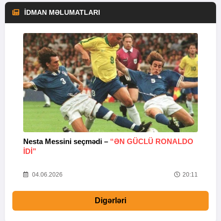
İDMAN MƏLUMATLARI
Nesta Messini seçmədi –
“ƏN GÜCLÜ RONALDO
“
IDI”
V
20
04.06.2026
20:11
Digərləri