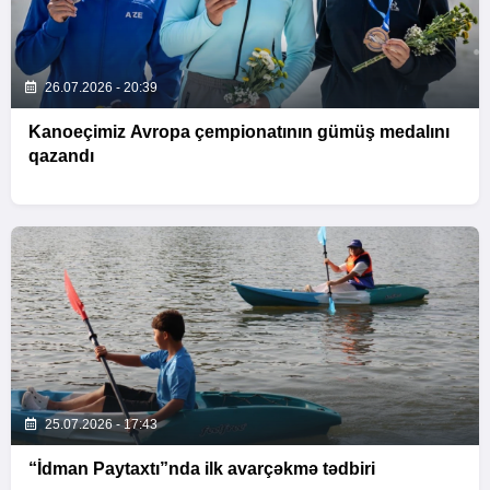
26.07.2026 - 20:39
Kanoeçimiz Avropa çempionatının gümüş medalını
qazandı
25.07.2026 - 17:43
“İdman Paytaxtı”nda ilk avarçəkmə tədbiri