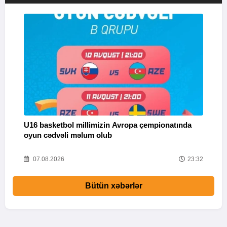
U16 basketbol millimizin Avropa çempionatında
M
oyun cədvəli məlum olub
58
07.08.2026
23:32
Bütün xəbərlər