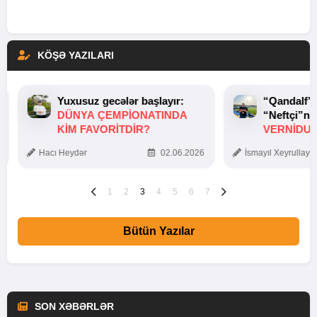
KÖŞƏ YAZILARI
Yuxusuz gecələr başlayır:
“Qandalf”
DÜNYA ÇEMPIONATINDA
“Neftçi”ni
KIM FAVORITDIR?
VERNİDUB
TOXUNUŞ
Hacı Heydər
02.06.2026
İsmayıl Xeyrullaye
1
2
3
4
5
6
7
Bütün Yazılar
SON XƏBƏRLƏR