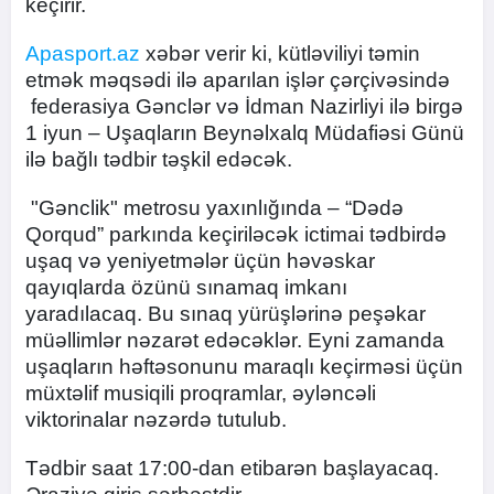
keçirir.
Apasport.az
xəbər verir ki, kütləviliyi təmin
etmək məqsədi ilə aparılan işlər çərçivəsində
federasiya Gənclər və İdman Nazirliyi ilə birgə
1 iyun – Uşaqların Beynəlxalq Müdafiəsi Günü
ilə bağlı tədbir təşkil edəcək.
"Gənclik" metrosu yaxınlığında – “Dədə
Qorqud” parkında keçiriləcək ictimai tədbirdə
uşaq və yeniyetmələr üçün həvəskar
qayıqlarda özünü sınamaq imkanı
yaradılacaq. Bu sınaq yürüşlərinə peşəkar
müəllimlər nəzarət edəcəklər. Eyni zamanda
uşaqların həftəsonunu maraqlı keçirməsi üçün
müxtəlif musiqili proqramlar, əyləncəli
viktorinalar nəzərdə tutulub.
Tədbir saat 17:00-dan etibarən başlayacaq.