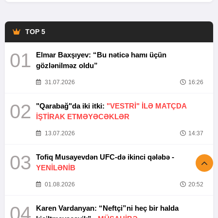
TOP 5
01
Elmar Baxşıyev: “Bu nəticə hamı üçün
gözlənilməz oldu”
31.07.2026
16:26
02
"Qarabağ"da iki itki:
"VESTRİ" İLƏ MATÇDA
İŞTİRAK ETMƏYƏCƏKLƏR
13.07.2026
14:37
03
Tofiq Musayevdən UFC-də ikinci qələbə -
YENİLƏNİB
01.08.2026
20:52
04
Karen Vardanyan: “Neftçi”ni heç bir halda