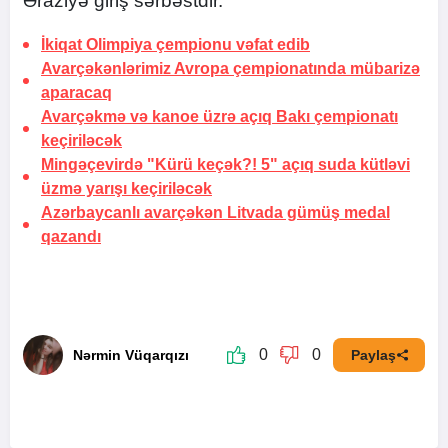
Əraziyə giriş sərbəstdir.
İkiqat Olimpiya çempionu vəfat edib
Avarçəkənlərimiz Avropa çempionatında mübarizə
aparacaq
Avarçəkmə və kanoe üzrə açıq Bakı çempionatı
keçiriləcək
Mingəçevirdə "Kürü keçək?! 5" açıq suda kütləvi
üzmə yarışı keçiriləcək
Azərbaycanlı avarçəkən Litvada gümüş medal
qazandı
0
0
Nərmin Vüqarqızı
Paylaş