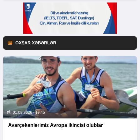
OXŞAR XƏBƏRLƏR
01.08.2026 - 19:45
Avarçəkənlərimiz Avropa ikincisi olublar