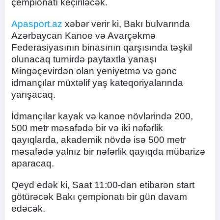
çempionatı keçiriləcək.
Apasport.az
xəbər verir ki, Bakı bulvarında
Azərbaycan Kanoe və Avarçəkmə
Federasiyasının binasının qarşısında təşkil
olunacaq turnirdə paytaxtla yanaşı
Mingəçevirdən olan yeniyetmə və gənc
idmançılar müxtəlif yaş kateqoriyalarında
yarışacaq.
İdmançılar kayak və kanoe növlərində 200,
500 metr məsafədə bir və iki nəfərlik
qayıqlarda, akademik növdə isə 500 metr
məsafədə yalnız bir nəfərlik qayıqda mübarizə
aparacaq.
Qeyd edək ki, Saat 11:00-dan etibarən start
götürəcək Bakı çempionatı bir gün davam
edəcək.