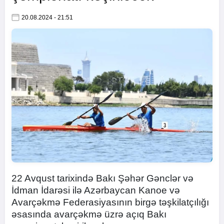
20.08.2024 - 21:51
22 Avqust tarixində Bakı Şəhər Gənclər və
İdman İdarəsi ilə Azərbaycan Kanoe və
Avarçəkmə Federasiyasının birgə təşkilatçılığı
əsasında avarçəkmə üzrə açıq Bakı