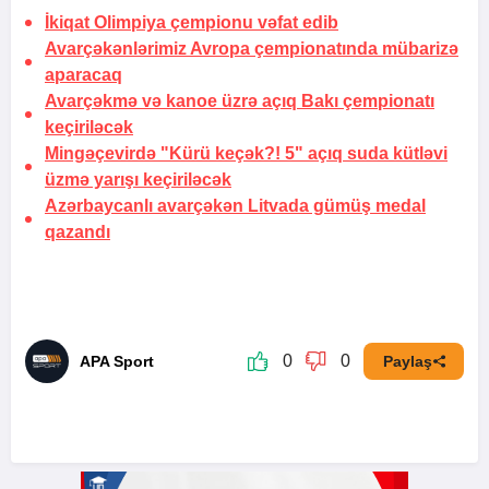
İkiqat Olimpiya çempionu vəfat edib
Avarçəkənlərimiz Avropa çempionatında mübarizə
aparacaq
Avarçəkmə və kanoe üzrə açıq Bakı çempionatı
keçiriləcək
Mingəçevirdə "Kürü keçək?! 5" açıq suda kütləvi
üzmə yarışı keçiriləcək
Azərbaycanlı avarçəkən Litvada gümüş medal
qazandı
0
0
APA Sport
Paylaş