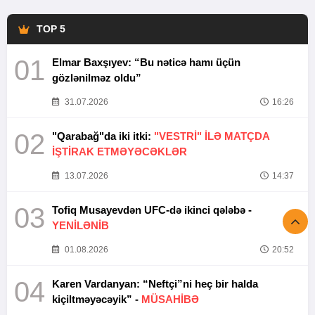
TOP 5
01
Elmar Baxşıyev: “Bu nəticə hamı üçün
gözlənilməz oldu”
31.07.2026
16:26
02
"Qarabağ"da iki itki:
"VESTRİ" İLƏ MATÇDA
İŞTİRAK ETMƏYƏCƏKLƏR
13.07.2026
14:37
03
Tofiq Musayevdən UFC-də ikinci qələbə -
YENİLƏNİB
01.08.2026
20:52
04
Karen Vardanyan: “Neftçi”ni heç bir halda
kiçiltməyəcəyik” -
MÜSAHİBƏ