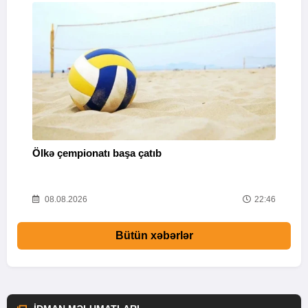
Ölkə çempionatı başa çatıb
T
37
08.08.2026
22:46
Bütün xəbərlər