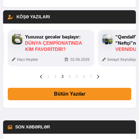
KÖŞƏ YAZILARI
Yuxusuz gecələr başlayır:
“Qandalf”
DÜNYA ÇEMPIONATINDA
“Neftçi”ni
KIM FAVORITDIR?
VERNİDUB
TOXUNUŞ
Hacı Heydər
02.06.2026
İsmayıl Xeyrullaye
1
2
3
4
5
6
7
Bütün Yazılar
SON XƏBƏRLƏR