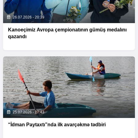
26.07.2026 - 20:39
Kanoeçimiz Avropa çempionatının gümüş medalını
qazandı
25.07.2026 - 17:43
“İdman Paytaxtı”nda ilk avarçəkmə tədbiri