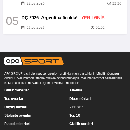
22.07.2026
22:26
05
DÇ-2026: Argentina finalda! -
YENİLƏNİB
16.07.2026
01:01
APA GROUP daxil olan saytlar uzerlər tərəfindən tam dəstəklənir. Müəllif hüquqları
qorunur. Məlumatdan istifadə etdikdə istinad mütləqdir. Məlumat internet səhifələrində
istifadə edildikdə müvafiq keçidin qoyulması mütləqdir.
Bütün xəbərlər
Atletika
Top oyunlar
Digər növləri
Döyüş növləri
Videolar
Stolüstü oyunlar
Top 10
Futbol xəbərləri
Gizlilik şərtləri