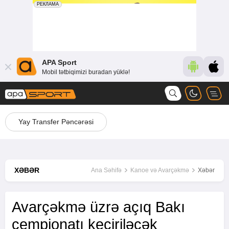
APA Sport
Mobil tətbiqimizi buradan yüklə!
Yay Transfer Pəncərəsi
XƏBƏR
Ana Səhifə
Kanoe və Avarçəkmə
Xəbər
Avarçəkmə üzrə açıq Bakı
çempionatı keçiriləcək