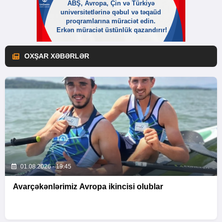
OXŞAR XƏBƏRLƏR
01.08.2026 - 19:45
Avarçəkənlərimiz Avropa ikincisi olublar