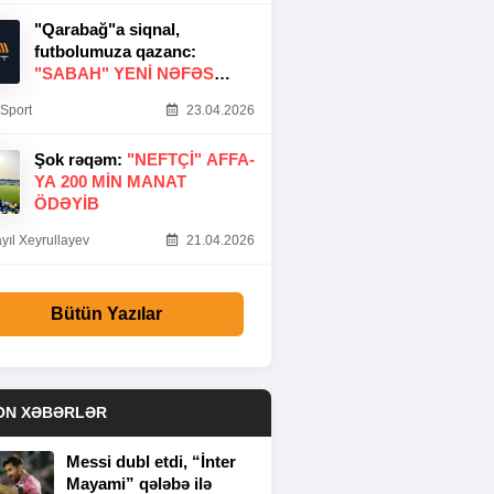
"Qarabağ"a siqnal,
futbolumuza qazanc:
"SABAH" YENI NƏFƏS
GƏTIRDI
Sport
23.04.2026
Şok rəqəm:
"NEFTÇI" AFFA-
YA 200 MIN MANAT
ÖDƏYIB
yıl Xeyrullayev
21.04.2026
Bütün Yazılar
ON XƏBƏRLƏR
Messi dubl etdi, “İnter
Mayami” qələbə ilə