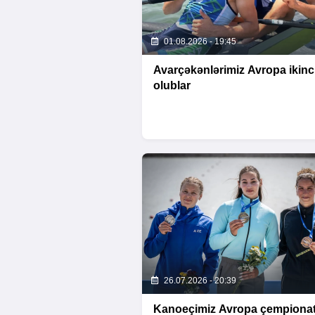
01.08.2026 - 19:45
Avarçəkənlərimiz Avropa ikinc
olublar
26.07.2026 - 20:39
Kanoeçimiz Avropa çempionat