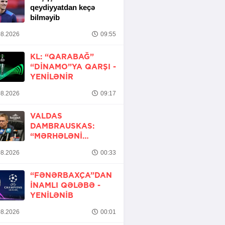
qeydiyyatdan keçə
bilməyib
8.2026
09:55
KL: “QARABAĞ”
“DINAMO”YA QARŞI -
YENİLƏNİR
8.2026
09:17
VALDAS
DAMBRAUSKAS:
“MƏRHƏLƏNI
KEÇMƏK ŞANSIMIZ
8.2026
00:33
VAR”
“FƏNƏRBAXÇA”DAN
INAMLI QƏLƏBƏ -
YENİLƏNİB
8.2026
00:01