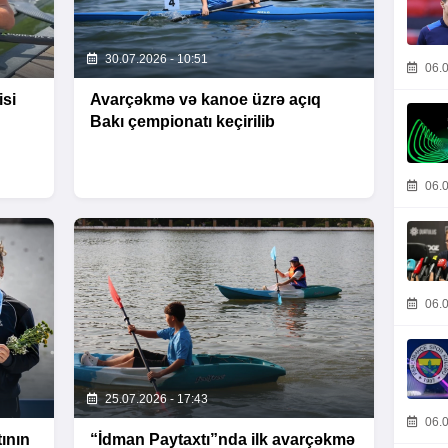
30.07.2026 - 10:51
06.0
isi
Avarçəkmə və kanoe üzrə açıq
Bakı çempionatı keçirilib
06.0
06.0
25.07.2026 - 17:43
06.0
ının
“İdman Paytaxtı”nda ilk avarçəkmə