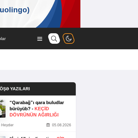
lar
ÖŞƏ YAZILARI
“Qarabağ”ı qara buludlar
bürüyüb? -
KEÇID
DÖVRÜNÜN AĞIRLIĞI
 Heydər
05.08.2026