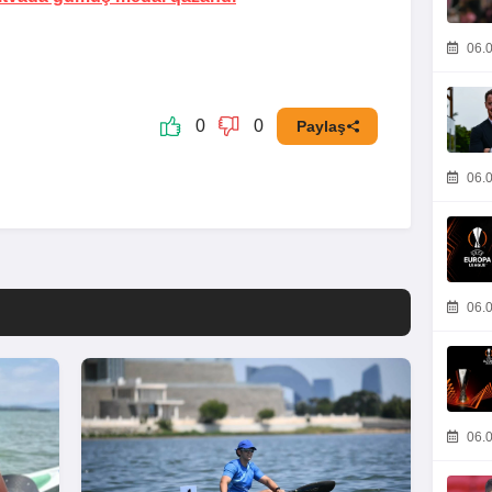
06.0
0
0
Paylaş
06.0
06.0
06.0