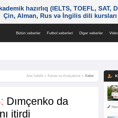
Bütün xəbərlər
Futbol xəbərləri
Digər xəbərlər
Video
Ana Səhifə
Kanoe və Avarçəkmə
Xəbər
K
:
Dımçenko da
Hacı
 itirdi