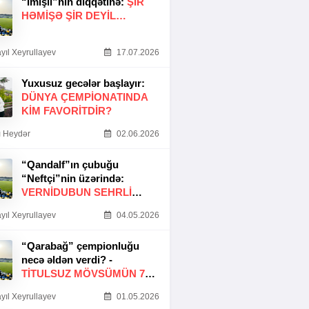
“İmişli”nin diqqətinə:
ŞIR
HƏMIŞƏ ŞIR DEYIL…
yıl Xeyrullayev
17.07.2026
Yuxusuz gecələr başlayır:
DÜNYA ÇEMPIONATINDA
KIM FAVORITDIR?
 Heydər
02.06.2026
“Qandalf”ın çubuğu
“Neftçi”nin üzərində:
VERNİDUBUN SEHRLİ
TOXUNUŞU
yıl Xeyrullayev
04.05.2026
“Qarabağ” çempionluğu
necə əldən verdi? -
TITULSUZ MÖVSÜMÜN 7
SƏBƏBI
yıl Xeyrullayev
01.05.2026