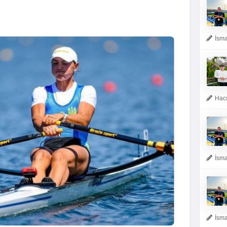
İsma
Hacı
İsma
İsma