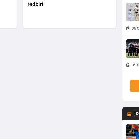
tədbiri
05.0
05.0
İ