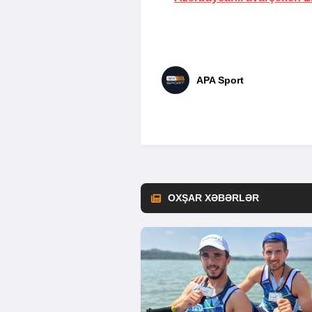
APA Sport
OXŞAR XƏBƏRLƏR