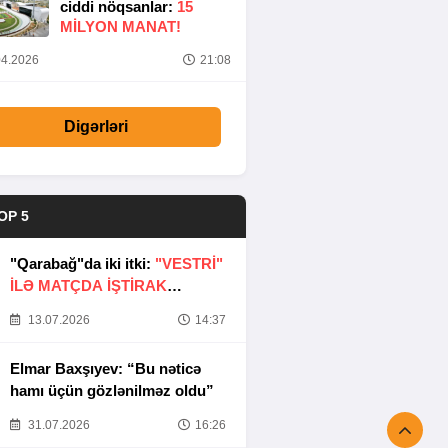
ciddi nöqsanlar:
15
MILYON MANAT!
4.2026
21:08
Digərləri
OP 5
"Qarabağ"da iki itki:
"VESTRİ"
İLƏ MATÇDA İŞTİRAK
ETMƏYƏCƏKLƏR
13.07.2026
14:37
Elmar Baxşıyev: “Bu nəticə
hamı üçün gözlənilməz oldu”
31.07.2026
16:26