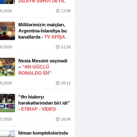
DIZAYN SƏHVI DEYIL
6.2026
12:08
Millilərimizin matçları,
Argentina-İslandiya bu
kanallarda -
TV AFİŞA
6.2026
11:20
Nesta Messini seçmədi
–
“ƏN GÜCLÜ
RONALDO IDI”
6.2026
20:11
“Ən biabırçı
hərəkətlərimdən biri idi”
-
ETIRAF -
VİDEO
5.2026
16:04
İdman komplekslərində