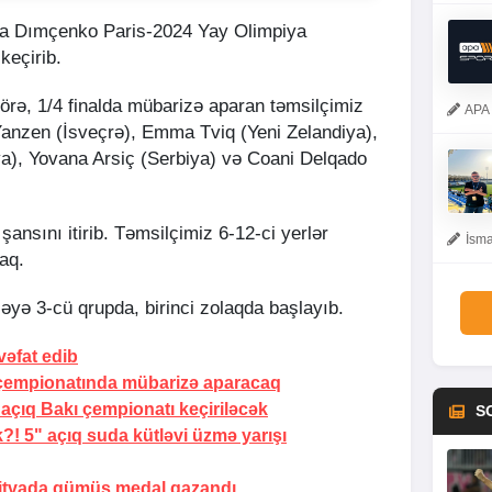
a Dımçenko Paris-2024 Yay Olimpiya
keçirib.
örə, 1/4 finalda mübarizə aparan təmsilçimiz
APA 
anzen (İsveçrə), Emma Tviq (Yeni Zelandiya),
ya), Yovana Arsiç (Serbiya) və Coani Delqado
ansını itirib. Təmsilçimiz 6-12-ci yerlər
İsma
aq.
yə 3-cü qrupda, birinci zolaqda başlayıb.
vəfat edib
 çempionatında mübarizə aparacaq
çıq Bakı çempionatı keçiriləcək
S
! 5" açıq suda kütləvi üzmə yarışı
Litvada gümüş medal qazandı