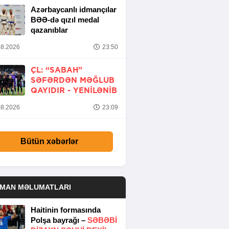
Azərbaycanlı idmançılar
BƏƏ-də qızıl medal
qazanıblar
8.2026
23:50
ÇL: “SABAH”
SƏFƏRDƏN MƏĞLUB
QAYIDIR -
YENİLƏNİB
8.2026
23:09
Bütün xəbərlər
DMAN MƏLUMATLARI
Haitinin formasında
Polşa bayrağı –
SƏBƏBI