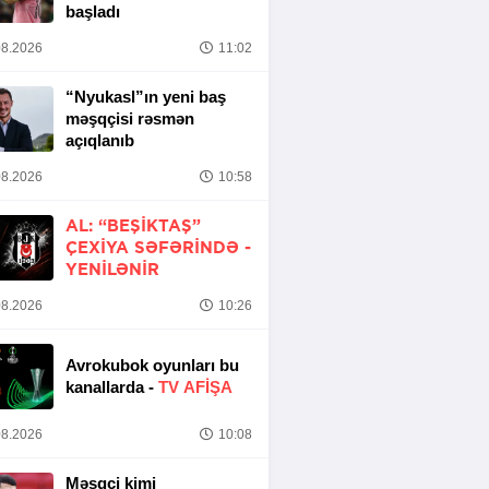
başladı
8.2026
11:02
“Nyukasl”ın yeni baş
məşqçisi rəsmən
açıqlanıb
8.2026
10:58
AL: “BEŞIKTAŞ”
ÇEXIYA SƏFƏRINDƏ -
YENİLƏNİR
8.2026
10:26
Avrokubok oyunları bu
kanallarda -
TV AFİŞA
8.2026
10:08
Məşqçi kimi