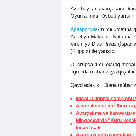
Azərbaycan avarçəkəni Dian
Oyunlarında növbəti yarışını 
Apasport.az
-ın məlumatına g
Aureliya-Maksima Katarina Y
Virciniya Dias Rivas (İspani
(Filippin) ilə yarışıb.
O, qrupda 4-cü olaraq medal ş
uğrunda mübarizəyə qoşulac
Qeyd edək ki, Diana mübarizə
İkiqat Olimpiya çempionu 
Avarçəkənlərimiz Avropa
Avarçəkmə və kanoe üzrə a
Mingəçevirdə "Kürü keçək?
keçiriləcək
Azərbaycanlı avarçəkən 