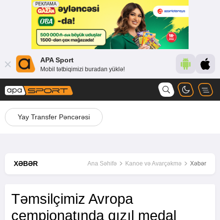
APA Sport
Mobil tətbiqimizi buradan yüklə!
Yay Transfer Pəncərəsi
XƏBƏR
Ana Səhifə
Kanoe və Avarçəkmə
Xəbər
Təmsilçimiz Avropa
çempionatında qızıl medal