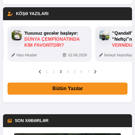
KÖŞƏ YAZILARI
Yuxusuz gecələr başlayır:
“Qandalf”
DÜNYA ÇEMPIONATINDA
“Neftçi”ni
KIM FAVORITDIR?
VERNİDUB
TOXUNUŞ
Hacı Heydər
02.06.2026
İsmayıl Xeyrullaye
1
2
3
4
5
6
7
Bütün Yazılar
SON XƏBƏRLƏR