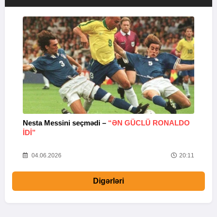
Nesta Messini seçmədi –
“ƏN GÜCLÜ RONALDO
“
IDI”
V
20
04.06.2026
20:11
Digərləri