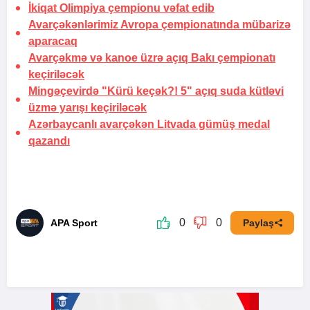
İkiqat Olimpiya çempionu vəfat edib
Avarçəkənlərimiz Avropa çempionatında mübarizə
aparacaq
Avarçəkmə və kanoe üzrə açıq Bakı çempionatı
keçiriləcək
Mingəçevirdə "Kürü keçək?! 5" açıq suda kütləvi
üzmə yarışı keçiriləcək
Azərbaycanlı avarçəkən Litvada gümüş medal
qazandı
0
0
APA Sport
Paylaş