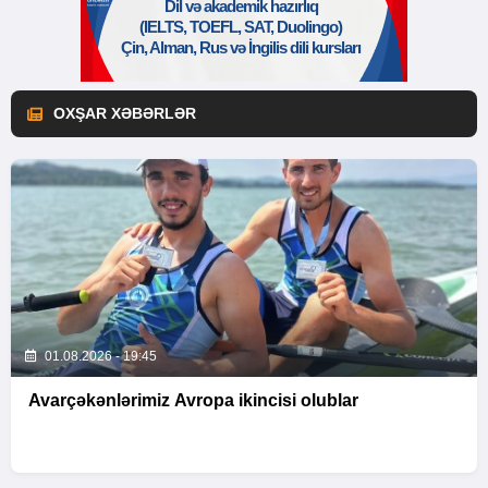
OXŞAR XƏBƏRLƏR
01.08.2026 - 19:45
Avarçəkənlərimiz Avropa ikincisi olublar