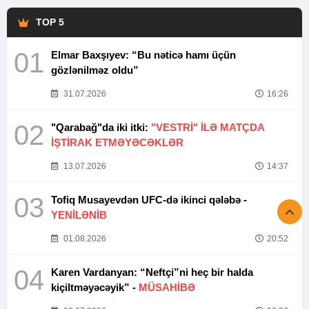
TOP 5
01
Elmar Baxşıyev: “Bu nəticə hamı üçün
gözlənilməz oldu”
31.07.2026
16:26
02
"Qarabağ"da iki itki:
"VESTRİ" İLƏ MATÇDA
İŞTİRAK ETMƏYƏCƏKLƏR
13.07.2026
14:37
03
Tofiq Musayevdən UFC-də ikinci qələbə -
YENİLƏNİB
01.08.2026
20:52
04
Karen Vardanyan: “Neftçi”ni heç bir halda
kiçiltməyəcəyik” -
MÜSAHİBƏ