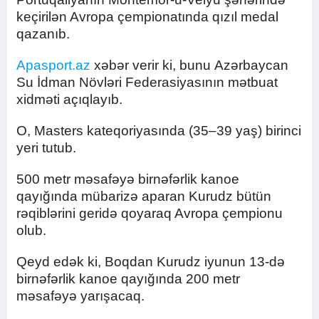
keçirilən Avropa çempionatında qızıl medal
qazanıb.
Apasport.az
xəbər verir ki, bunu Azərbaycan
Su İdman Növləri Federasiyasının mətbuat
xidməti açıqlayıb.
O, Masters kateqoriyasında (35–39 yaş) birinci
yeri tutub.
500 metr məsafəyə birnəfərlik kanoe
qayığında mübarizə aparan Kurudz bütün
rəqiblərini geridə qoyaraq Avropa çempionu
olub.
Qeyd edək ki, Boqdan Kurudz iyunun 13-də
birnəfərlik kanoe qayığında 200 metr
məsafəyə yarışacaq.