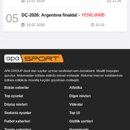
22.07.2026
22:26
05
DÇ-2026: Argentina finalda! -
YENİLƏNİB
16.07.2026
01:01
APA GROUP daxil olan saytlar uzerlər tərəfindən tam dəstəklənir. Müəllif hüquqları
qorunur. Məlumatdan istifadə etdikdə istinad mütləqdir. Məlumat internet səhifələrində
istifadə edildikdə müvafiq keçidin qoyulması mütləqdir.
Bütün xəbərlər
Atletika
Top oyunlar
Digər növləri
Döyüş növləri
Videolar
Stolüstü oyunlar
Top 10
Futbol xəbərləri
Gizlilik şərtləri
Tennis xəbərləri
Haqqımızda