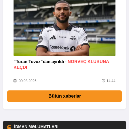
“Turan Tovuz”dan ayrıldı -
NORVEÇ KLUBUNA
B
KEÇDİ
R
33
09.08.2026
14:44
Bütün xəbərlər
İDMAN MƏLUMATLARI