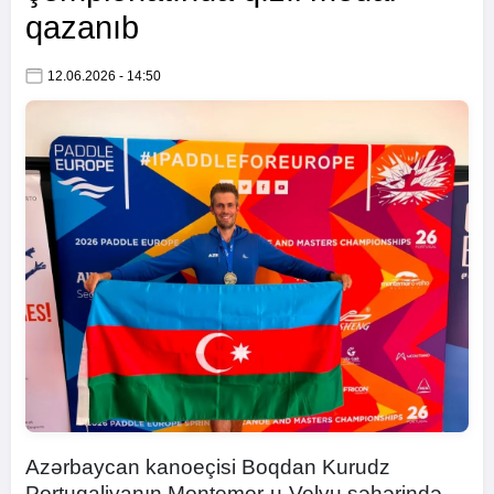
qazanıb
12.06.2026 - 14:50
Azərbaycan kanoeçisi Boqdan Kurudz
Portuqaliyanın Montemor-u-Velyu şəhərində