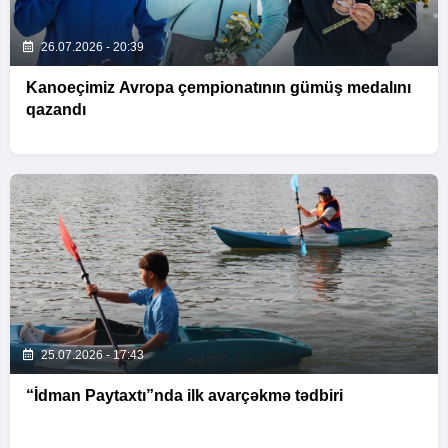
26.07.2026 - 20:39
Kanoeçimiz Avropa çempionatının gümüş medalını
qazandı
25.07.2026 - 17:43
“İdman Paytaxtı”nda ilk avarçəkmə tədbiri