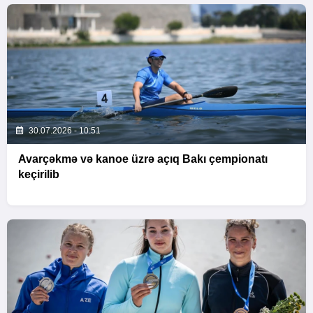
30.07.2026 - 10:51
Avarçəkmə və kanoe üzrə açıq Bakı çempionatı
keçirilib