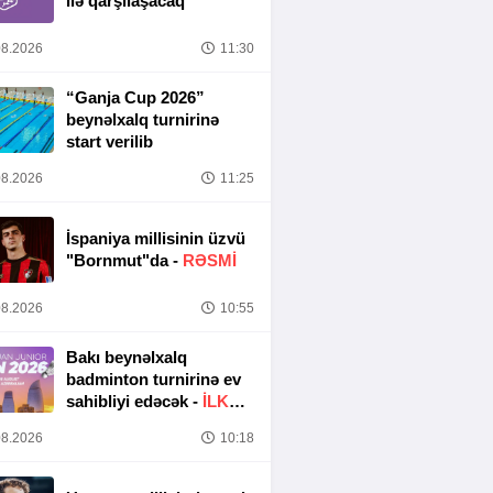
ilə qarşılaşacaq
8.2026
11:30
“Ganja Cup 2026”
beynəlxalq turnirinə
start verilib
8.2026
11:25
İspaniya millisinin üzvü
"Bornmut"da -
RƏSMİ
8.2026
10:55
Bakı beynəlxalq
badminton turnirinə ev
sahibliyi edəcək -
İLK
DƏFƏ
8.2026
10:18