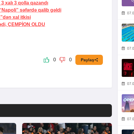
3 xalı 3 qolla qazandı
Napoli” səfərdə qalib gəldi
07.0
dən xal itkisi
ədi,
ÇEMPİON OLDU
07.0
0
0
Paylaş
07.0
07.0