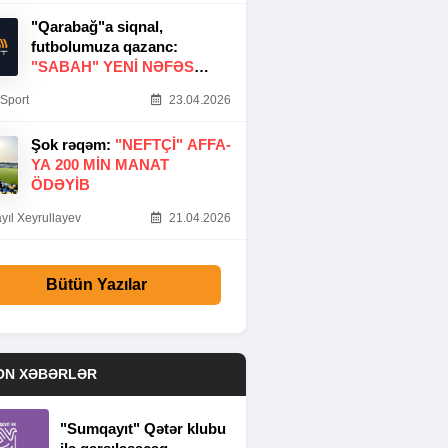
"Qarabağ"a siqnal,
futbolumuza qazanc:
"SABAH" YENI NƏFƏS
GƏTIRDI
Sport
23.04.2026
Şok rəqəm:
"NEFTÇI" AFFA-
YA 200 MIN MANAT
ÖDƏYIB
yıl Xeyrullayev
21.04.2026
Bütün Yazılar
ON XƏBƏRLƏR
"Sumqayıt" Qətər klubu