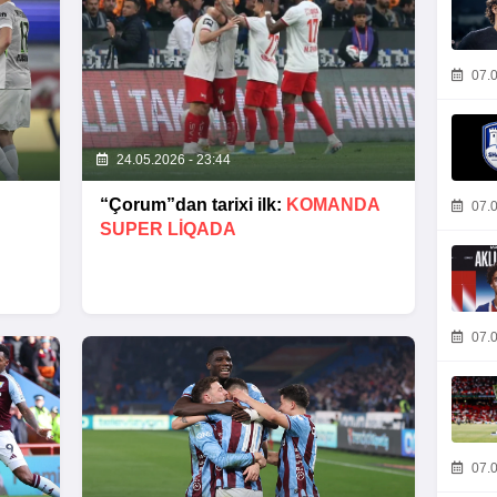
07.0
24.05.2026 - 23:44
“Çorum”dan tarixi ilk:
KOMANDA
07.0
SUPER LIQADA
07.0
07.0