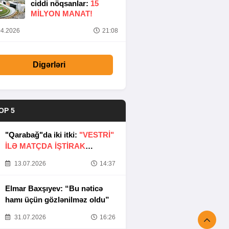
ciddi nöqsanlar:
15
MILYON MANAT!
4.2026
21:08
Digərləri
OP 5
"Qarabağ"da iki itki:
"VESTRİ"
İLƏ MATÇDA İŞTİRAK
ETMƏYƏCƏKLƏR
13.07.2026
14:37
Elmar Baxşıyev: “Bu nəticə
hamı üçün gözlənilməz oldu”
31.07.2026
16:26