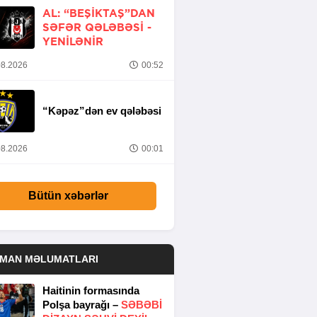
AL: “BEŞIKTAŞ”DAN
SƏFƏR QƏLƏBƏSI -
YENİLƏNİR
8.2026
00:52
“Kəpəz”dən ev qələbəsi
8.2026
00:01
Bütün xəbərlər
DMAN MƏLUMATLARI
Haitinin formasında
Polşa bayrağı –
SƏBƏBI