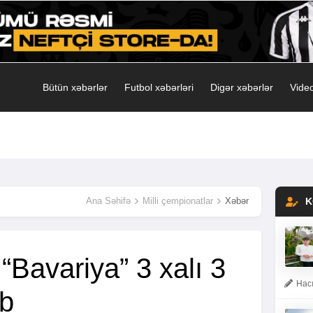
Bütün xəbərlər
Futbol xəbərləri
Digər xəbərlər
Video
Ana Səhifə
Milli çempionatlar
Xəbər
K
“Bavariya” 3 xalı 3
Hacı
ıb