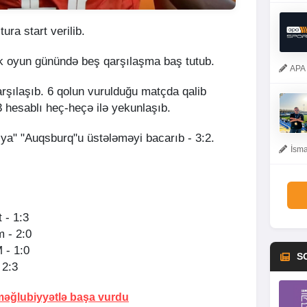
ura start verilib.
ilk oyun günündə beş qarşılaşma baş tutub.
APA 
arşılaşıb. 6 qolun vurulduğu matçda qalib
hesablı heç-heçə ilə yekunlaşıb.
ya" "Auqsburq"u üstələməyi bacarıb - 3:2.
İsma
 - 1:3
 - 2:0
 - 1:0
S
 2:3
əğlubiyyətlə başa vurdu