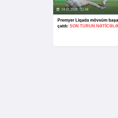
24.05.2026 - 22:48
Premyer Liqada mövsüm baş
çatdı:
SON TURUN NƏTİCƏLƏ