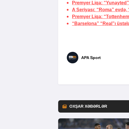
Premyer Liqa: “Yunayted” 
A Seriyası: “Roma” evdə, “
Premyer Liqa: “Tottenhem”
“Barselona” “Real”ı üstəl
APA Sport
OXŞAR XƏBƏRLƏR