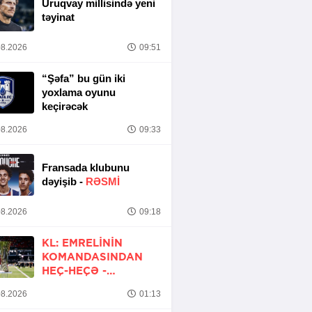
Uruqvay millisində yeni
təyinat
8.2026
09:51
“Şəfa” bu gün iki
yoxlama oyunu
keçirəcək
8.2026
09:33
Fransada klubunu
dəyişib -
RƏSMİ
8.2026
09:18
KL: EMRELININ
KOMANDASINDAN
HEÇ-HEÇƏ -
YENİLƏNİB
8.2026
01:13