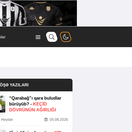
lar
ÖŞƏ YAZILARI
“Qarabağ”ı qara buludlar
bürüyüb? -
KEÇID
DÖVRÜNÜN AĞIRLIĞI
 Heydər
05.08.2026