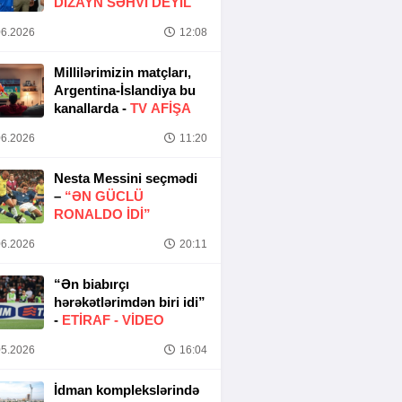
DIZAYN SƏHVI DEYIL
6.2026
12:08
Millilərimizin matçları,
Argentina-İslandiya bu
kanallarda -
TV AFİŞA
6.2026
11:20
Nesta Messini seçmədi
–
“ƏN GÜCLÜ
RONALDO IDI”
6.2026
20:11
“Ən biabırçı
hərəkətlərimdən biri idi”
-
ETIRAF -
VİDEO
5.2026
16:04
İdman komplekslərində