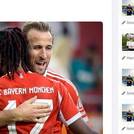
İsma
Hacı
İsma
İsma