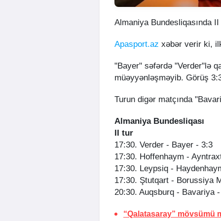
Almaniya Bundesliqasında II t
Apasport.az
xəbər verir ki, 
"Bayer" səfərdə "Verder"lə q
müəyyənləşməyib. Görüş 3:3 
Turun digər matçında "Bavari
Almaniya Bundesliqası
II tur
17:30. Verder - Bayer - 3:3
17:30. Hoffenhaym - Ayntraxt
17:30. Leypsiq - Haydenhaym
17:30. Ştutqart - Borussiya M
20:30. Auqsburq - Bavariya -
“Qalatasaray” mövsümü m