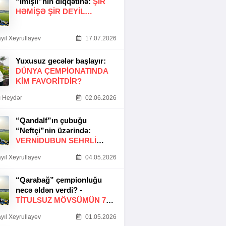
“İmişli”nin diqqətinə:
ŞIR
HƏMIŞƏ ŞIR DEYIL…
yıl Xeyrullayev
17.07.2026
Yuxusuz gecələr başlayır:
DÜNYA ÇEMPIONATINDA
KIM FAVORITDIR?
 Heydər
02.06.2026
“Qandalf”ın çubuğu
“Neftçi”nin üzərində:
VERNİDUBUN SEHRLİ
TOXUNUŞU
yıl Xeyrullayev
04.05.2026
“Qarabağ” çempionluğu
necə əldən verdi? -
TITULSUZ MÖVSÜMÜN 7
SƏBƏBI
yıl Xeyrullayev
01.05.2026