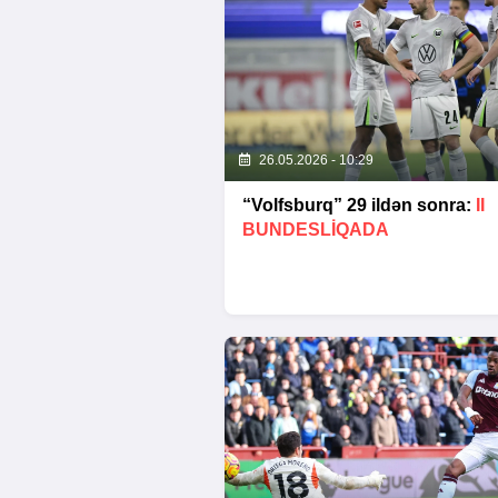
26.05.2026 - 10:29
“Volfsburq” 29 ildən sonra:
II
BUNDESLİQADA