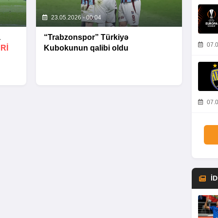
23.05.2026 - 00:04
a
“Trabzonspor” Türkiyə
07.0
Rİ
Kubokunun qalibi oldu
07.0
İ