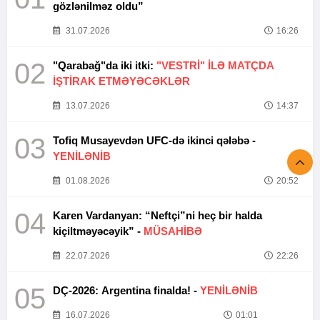
gözlənilməz oldu”
31.07.2026
16:26
02
"Qarabağ"da iki itki:
"VESTRİ" İLƏ MATÇDA
İŞTİRAK ETMƏYƏCƏKLƏR
13.07.2026
14:37
03
Tofiq Musayevdən UFC-də ikinci qələbə -
YENİLƏNİB
01.08.2026
20:52
04
Karen Vardanyan: “Neftçi”ni heç bir halda
kiçiltməyəcəyik” -
MÜSAHİBƏ
22.07.2026
22:26
05
DÇ-2026: Argentina finalda! -
YENİLƏNİB
16.07.2026
01:01