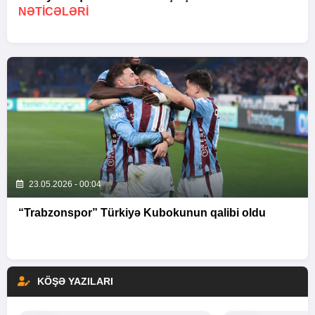
NƏTİCƏLƏRİ
23.05.2026 - 00:04
“Trabzonspor” Türkiyə Kubokunun qalibi oldu
KÖŞƏ YAZILARI