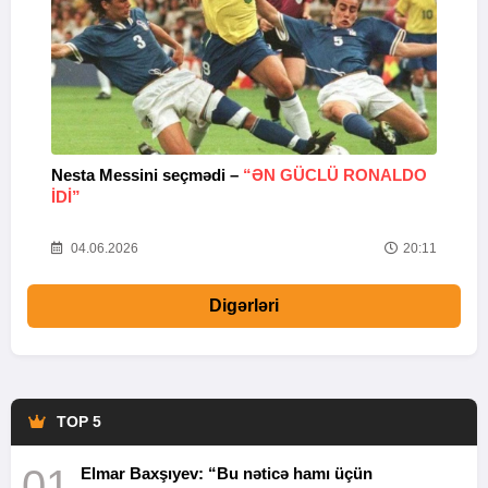
Nesta Messini seçmədi –
“ƏN GÜCLÜ RONALDO
“
IDI”
V
20
04.06.2026
20:11
Digərləri
TOP 5
01
Elmar Baxşıyev: “Bu nəticə hamı üçün