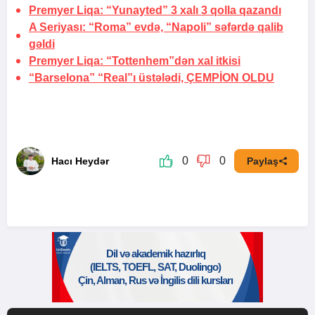
Premyer Liqa: “Yunayted” 3 xalı 3 qolla qazandı
A Seriyası: “Roma” evdə, “Napoli” səfərdə qalib
gəldi
Premyer Liqa: “Tottenhem”dən xal itkisi
“Barselona” “Real”ı üstələdi,
ÇEMPİON OLDU
0
0
Hacı Heydər
Paylaş