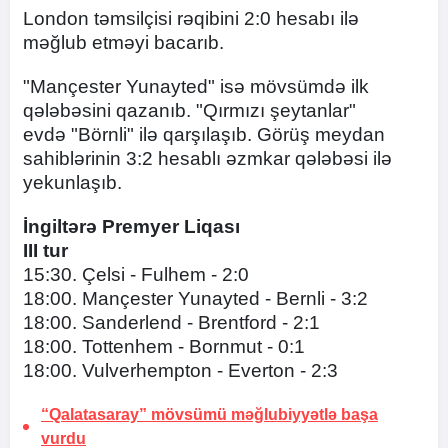
London təmsilçisi rəqibini 2:0 hesabı ilə
məğlub etməyi bacarıb.
"Mançester Yunayted" isə mövsümdə ilk
qələbəsini qazanıb. "Qırmızı şeytanlar"
evdə "Börnli" ilə qarşılaşıb. Görüş meydan
sahiblərinin 3:2 hesablı əzmkar qələbəsi ilə
yekunlaşıb.
İngiltərə Premyer Liqası
III tur
15:30. Çelsi - Fulhem - 2:0
18:00. Mançester Yunayted - Bernli - 3:2
18:00. Sanderlend - Brentford - 2:1
18:00. Tottenhem - Bornmut - 0:1
18:00. Vulverhempton - Everton - 2:3
“Qalatasaray” mövsümü məğlubiyyətlə başa
vurdu