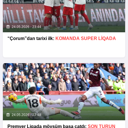
24.05.2026 - 23:44
“Çorum”dan tarixi ilk:
KOMANDA SUPER LIQADA
24.05.2026 - 22:48
Premyer Liqada mövsüm başa çatdı:
SON TURUN