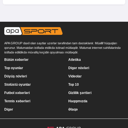
APA GROUP daxil olan saytlar uzerlər tərəfindən tam dəstəklənir. Müəllif hüquqları
qorunur. Məlumatdan istifadə etdikdə istinad mütləqdir. Məlumat internet səhifələrində
istifadə edildikdə müvafiq keçidin qoyulması mütləqdir.
Bütün xəbərlər
Atletika
Top oyunlar
Digər növləri
Döyüş növləri
Videolar
Stolüstü oyunlar
Top 10
Futbol xəbərləri
Gizlilik şərtləri
Tennis xəbərləri
Haqqımızda
Digər
Əlaqə