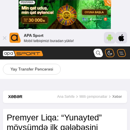
APA Sport
Mobil tətbiqimizi buradan yüklə!
Yay Transfer Pəncərəsi
XƏBƏR
Ana Səhifə
Milli çempionatlar
Xəbər
Premyer Liqa: “Yunayted”
mövsümdə ilk qələbəsini