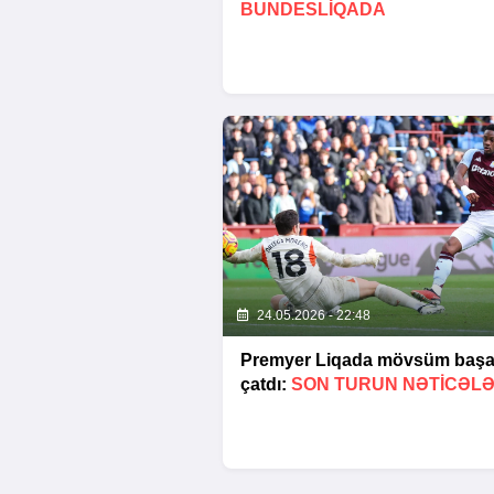
BUNDESLİQADA
24.05.2026 - 22:48
Premyer Liqada mövsüm baş
çatdı:
SON TURUN NƏTİCƏLƏ