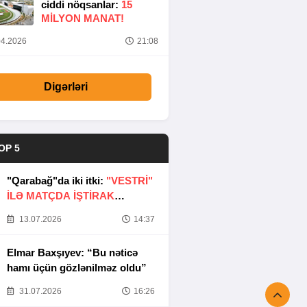
ciddi nöqsanlar:
15
MILYON MANAT!
4.2026
21:08
Digərləri
OP 5
"Qarabağ"da iki itki:
"VESTRİ"
İLƏ MATÇDA İŞTİRAK
ETMƏYƏCƏKLƏR
13.07.2026
14:37
Elmar Baxşıyev: “Bu nəticə
hamı üçün gözlənilməz oldu”
31.07.2026
16:26