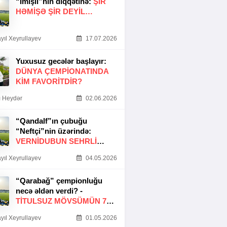
“İmişli”nin diqqətinə:
ŞIR
HƏMIŞƏ ŞIR DEYIL…
yıl Xeyrullayev
17.07.2026
Yuxusuz gecələr başlayır:
DÜNYA ÇEMPIONATINDA
KIM FAVORITDIR?
 Heydər
02.06.2026
“Qandalf”ın çubuğu
“Neftçi”nin üzərində:
VERNİDUBUN SEHRLİ
TOXUNUŞU
yıl Xeyrullayev
04.05.2026
“Qarabağ” çempionluğu
necə əldən verdi? -
TITULSUZ MÖVSÜMÜN 7
SƏBƏBI
yıl Xeyrullayev
01.05.2026