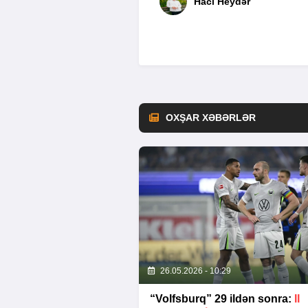
Hacı Heydər
OXŞAR XƏBƏRLƏR
26.05.2026 - 10:29
“Volfsburq” 29 ildən sonra:
II