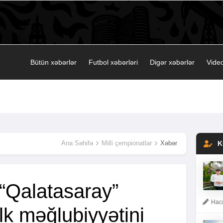
Bütün xəbərlər
Futbol xəbərləri
Digər xəbərlər
Video
Ana Səhifə
Milli çempionatlar
Xəbər
K
 “Qalatasaray”
Hacı
k məğlubiyyətini