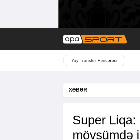
Yay Transfer Pəncərəsi
XƏBƏR
Super Liqa:
mövsümdə il