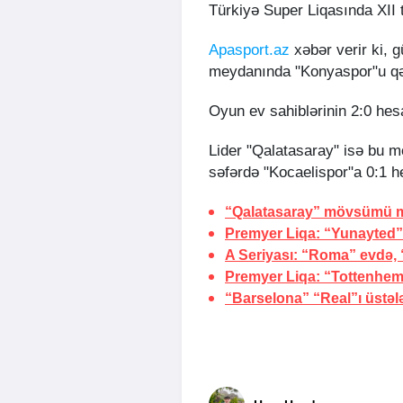
Türkiyə Super Liqasında XII 
Apasport.az
xəbər verir ki, 
meydanında "Konyaspor"u qə
Oyun ev sahiblərinin 2:0 hesa
Lider "Qalatasaray" isə bu m
səfərdə "Kocaelispor"a 0:1 h
“Qalatasaray” mövsümü m
Premyer Liqa: “Yunayted” 
A Seriyası: “Roma” evdə, “
Premyer Liqa: “Tottenhem”
“Barselona” “Real”ı üstəl