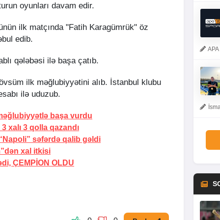
turun oyunları davam edir.
günün ilk matçında "Fatih Karagümrük" öz
bul edib.
APA 
blı qələbəsi ilə başa çatıb.
övsüm ilk məğlubiyyətini alıb. İstanbul klubu
esabı ilə uduzub.
İsma
əğlubiyyətlə başa vurdu
3 xalı 3 qolla qazandı
Napoli” səfərdə qalib gəldi
dən xal itkisi
ədi,
ÇEMPİON OLDU
S