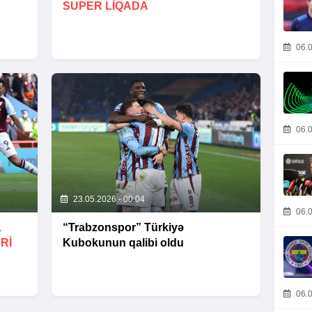
SUPER LIQADA
06.0
06.0
23.05.2026 - 00:04
06.0
a
“Trabzonspor” Türkiyə
Rİ
Kubokunun qalibi oldu
06.0