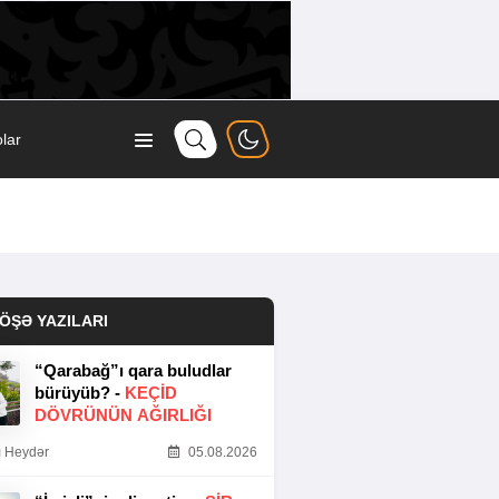
lar
ÖŞƏ YAZILARI
“Qarabağ”ı qara buludlar
bürüyüb? -
KEÇID
DÖVRÜNÜN AĞIRLIĞI
 Heydər
05.08.2026