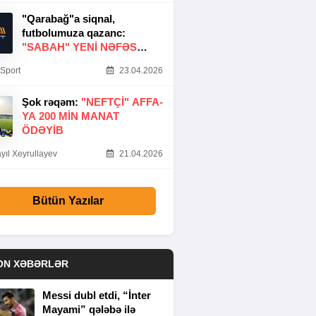
"Qarabağ"a siqnal,
futbolumuza qazanc:
"SABAH" YENI NƏFƏS
GƏTIRDI
Sport
23.04.2026
Şok rəqəm:
"NEFTÇI" AFFA-
YA 200 MIN MANAT
ÖDƏYIB
yıl Xeyrullayev
21.04.2026
Bütün Yazılar
ON XƏBƏRLƏR
Messi dubl etdi, “İnter
Mayami” qələbə ilə