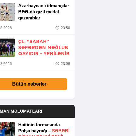
Azərbaycanlı idmançılar
BƏƏ-də qızıl medal
qazanıblar
8.2026
23:50
ÇL: “SABAH”
SƏFƏRDƏN MƏĞLUB
QAYIDIR -
YENİLƏNİB
8.2026
23:09
Bütün xəbərlər
DMAN MƏLUMATLARI
Haitinin formasında
Polşa bayrağı –
SƏBƏBI