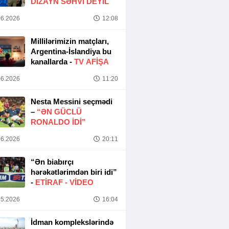
DIZAYN SƏHVI DEYIL
6.2026
12:08
Millilərimizin matçları,
Argentina-İslandiya bu
kanallarda -
TV AFİŞA
6.2026
11:20
Nesta Messini seçmədi
–
“ƏN GÜCLÜ
RONALDO IDI”
6.2026
20:11
“Ən biabırçı
hərəkətlərimdən biri idi”
-
ETIRAF -
VİDEO
5.2026
16:04
İdman komplekslərində