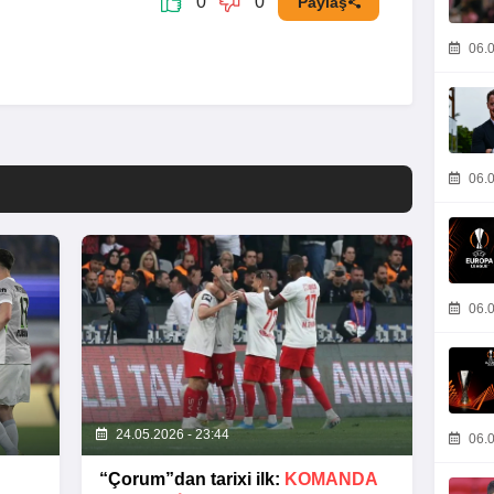
0
0
Paylaş
06.0
06.0
06.0
24.05.2026 - 23:44
06.0
“Çorum”dan tarixi ilk:
KOMANDA