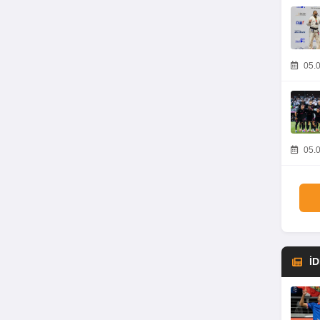
05.0
05.0
İ