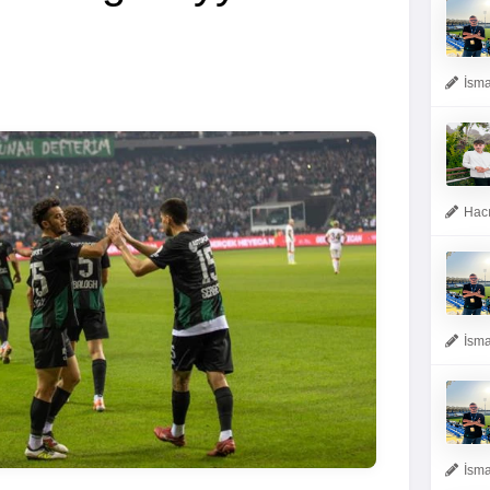
İsma
Hacı
İsma
İsma