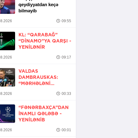
qeydiyyatdan keçə
bilməyib
8.2026
09:55
KL: “QARABAĞ”
“DINAMO”YA QARŞI -
YENİLƏNİR
8.2026
09:17
VALDAS
DAMBRAUSKAS:
“MƏRHƏLƏNI
KEÇMƏK ŞANSIMIZ
8.2026
00:33
VAR”
“FƏNƏRBAXÇA”DAN
INAMLI QƏLƏBƏ -
YENİLƏNİB
8.2026
00:01