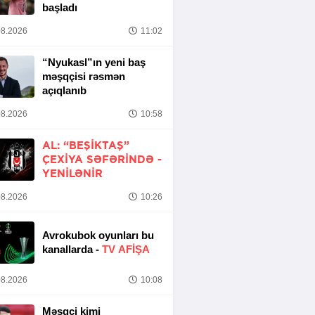
başladı
8.2026
11:02
“Nyukasl”ın yeni baş
məşqçisi rəsmən
açıqlanıb
8.2026
10:58
AL: “BEŞIKTAŞ”
ÇEXIYA SƏFƏRINDƏ -
YENİLƏNİR
8.2026
10:26
Avrokubok oyunları bu
kanallarda -
TV AFİŞA
8.2026
10:08
Məşqçi kimi