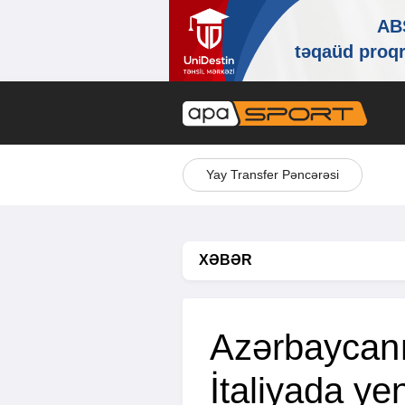
Yay Transfer Pəncərəsi
XƏBƏR
Azərbaycanı
İtaliyada ye