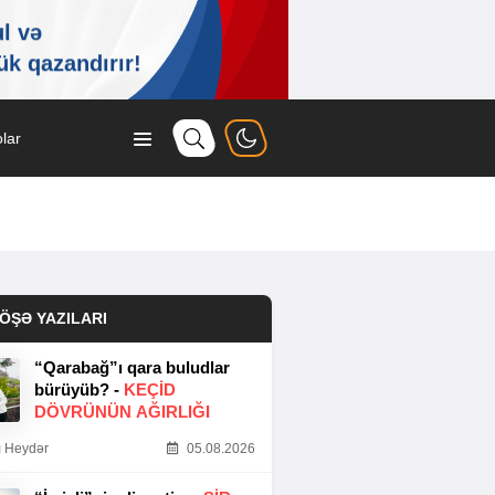
lar
ÖŞƏ YAZILARI
“Qarabağ”ı qara buludlar
bürüyüb? -
KEÇID
DÖVRÜNÜN AĞIRLIĞI
 Heydər
05.08.2026