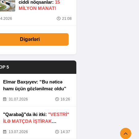
ciddi nöqsanlar:
15
MILYON MANAT!
4.2026
21:08
Digərləri
OP 5
Elmar Baxşıyev: “Bu nəticə
hamı üçün gözlənilməz oldu”
31.07.2026
16:26
"Qarabağ"da iki itki:
"VESTRİ"
İLƏ MATÇDA İŞTİRAK
ETMƏYƏCƏKLƏR
13.07.2026
14:37