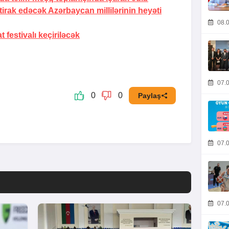
irak edəcək Azərbaycan millilərinin heyəti
08.0
festivalı keçiriləcək
07.0
0
0
Paylaş
07.0
07.0