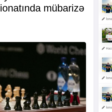
ionatında mübarizə
İsma
Hacı
İsma
İsma