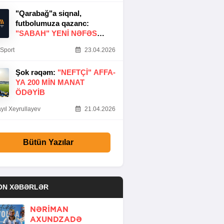
"Qarabağ"a siqnal,
futbolumuza qazanc:
"SABAH" YENI NƏFƏS
GƏTIRDI
Sport
23.04.2026
Şok rəqəm:
"NEFTÇI" AFFA-
YA 200 MIN MANAT
ÖDƏYIB
yıl Xeyrullayev
21.04.2026
Bütün Yazılar
ON XƏBƏRLƏR
NƏRIMAN
AXUNDZADƏ