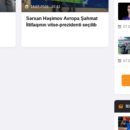
18.07.2026 - 16:41
Sərxan Həşimov Avropa Şahmat
İttifaqının vitse-prezidenti seçilib
07.0
07.0
İ