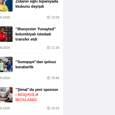
Zidanın oğlu İspaniyada
klubunu dəyişdi
8.2026
22:09
“Mançester Yunayted”
kolumbiyalı istedadı
transfer etdi
8.2026
21:28
“Sumqayıt”dan qolsuz
bərabərlik
8.2026
20:46
“Şimal”da yeni sponsor
-
MÜQAVİLƏ
İMZALANDI
8.2026
20:25