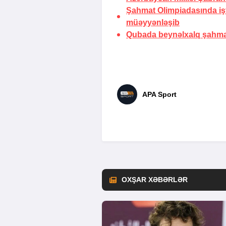
Şahmat Olimpiadasında işt
müəyyənləşib
Qubada beynəlxalq şahmat 
APA Sport
OXŞAR XƏBƏRLƏR