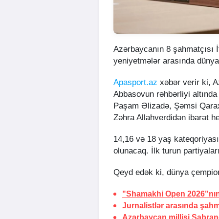
Azərbaycanın 8 şahmatçısı İ
yeniyetmələr arasında dünya
Apasport.az
xəbər verir ki, 
Abbasovun rəhbərliyi altınd
Paşam Əlizadə, Şəmsi Qarax
Zəhra Allahverdidən ibarət he
14,16 və 18 yaş kateqoriyası
olunacaq. İlk turun partiyala
Qeyd edək ki, dünya çempion
"Shamakhi Open 2026"nın a
Jurnalistlər arasında şahm
Azərbaycan millisi Şabran