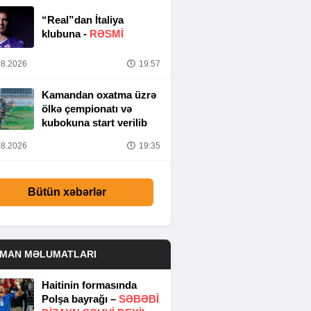
“Real”dan İtaliya
klubuna -
RƏSMİ
8.2026
19:57
Kamandan oxatma üzrə
ölkə çempionatı və
kubokuna start verilib
8.2026
19:35
Bütün xəbərlər
DMAN MƏLUMATLARI
Haitinin formasında
Polşa bayrağı –
SƏBƏBI