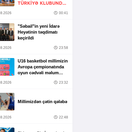
TÜRKIYƏ KLUBUNDA
-
RƏSMİ
8.2026
00:41
"Səbail"in yeni İdarə
Heyətinin təqdimatı
keçirildi
8.2026
23:58
U16 basketbol millimizin
Avropa çempionatında
oyun cədvəli məlum
olub
8.2026
23:32
Millimizdən çətin qələbə
8.2026
22:48