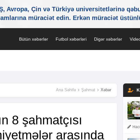
Bütün xəbərlər
Futbol xəbərləri
Digər xəbərlər
Video
Ana Səhifə
Şahmat
Xəbər
K
n 8 şahmatçısı
Hacı
niyetmələr arasında