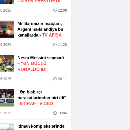
DIZAYN SƏHVI DEYIL
6.2026
12:08
Millilərimizin matçları,
Argentina-İslandiya bu
kanallarda -
TV AFİŞA
6.2026
11:20
Nesta Messini seçmədi
–
“ƏN GÜCLÜ
RONALDO IDI”
6.2026
20:11
“Ən biabırçı
hərəkətlərimdən biri idi”
-
ETIRAF -
VİDEO
5.2026
16:04
İdman komplekslərində