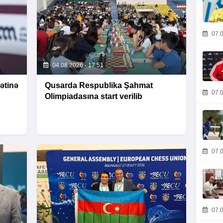
07.0
04.08.2026 - 17:51
ətinə
Qusarda Respublika Şahmat
07.0
Olimpiadasına start verilib
07.0
07.0