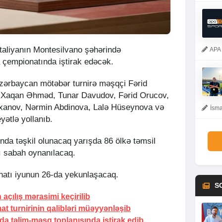
taliyanın Montesilvano şəhərində
APA 
 çempionatında iştirak edəcək.
Azərbaycan mötəbər turnirə məşqçi Fərid
a Xaqan Əhməd, Tunar Davudov, Fərid Orucov,
anov, Nərmin Abdinova, Lalə Hüseynova və
İsma
yətlə yollanıb.
nda təşkil olunacaq yarışda 86 ölkə təmsil
rı sabah oynanılacaq.
atı iyunun 26-da yekunlaşacaq.
S
çılış mərasimi keçirilib
at turnirinin qalibləri müəyyənləşib
da təlim-məşq toplanışında iştirak edib