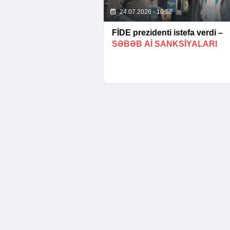
24.07.2026 - 10:52
FİDE prezidenti istefa verdi –
SƏBƏB Aİ SANKSIYALARI