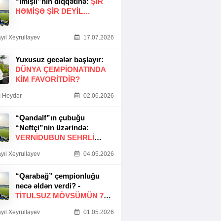
“İmişli”nin diqqətinə:
ŞIR
HƏMIŞƏ ŞIR DEYIL…
yıl Xeyrullayev
17.07.2026
Yuxusuz gecələr başlayır:
DÜNYA ÇEMPIONATINDA
KIM FAVORITDIR?
 Heydər
02.06.2026
“Qandalf”ın çubuğu
“Neftçi”nin üzərində:
VERNİDUBUN SEHRLİ
TOXUNUŞU
yıl Xeyrullayev
04.05.2026
“Qarabağ” çempionluğu
necə əldən verdi? -
TITULSUZ MÖVSÜMÜN 7
SƏBƏBI
yıl Xeyrullayev
01.05.2026