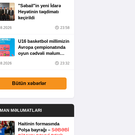
"Səbail"in yeni İdarə
Heyətinin təqdimatı
keçirildi
8.2026
23:58
U16 basketbol millimizin
Avropa çempionatında
oyun cədvəli məlum
olub
8.2026
23:32
Bütün xəbərlər
DMAN MƏLUMATLARI
Haitinin formasında
Polşa bayrağı –
SƏBƏBI