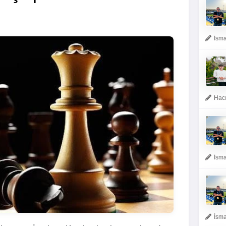
İsma
Hacı
İsma
İsma