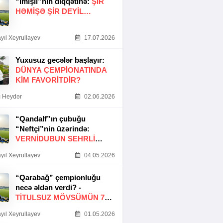
“İmişli”nin diqqətinə:
ŞIR
HƏMIŞƏ ŞIR DEYIL…
yıl Xeyrullayev
17.07.2026
Yuxusuz gecələr başlayır:
DÜNYA ÇEMPIONATINDA
KIM FAVORITDIR?
 Heydər
02.06.2026
“Qandalf”ın çubuğu
“Neftçi”nin üzərində:
VERNİDUBUN SEHRLİ
TOXUNUŞU
yıl Xeyrullayev
04.05.2026
“Qarabağ” çempionluğu
necə əldən verdi? -
TITULSUZ MÖVSÜMÜN 7
SƏBƏBI
yıl Xeyrullayev
01.05.2026