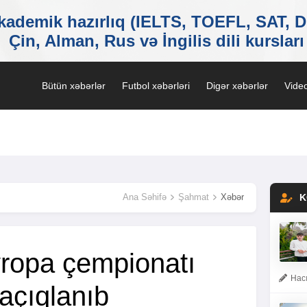
Bütün xəbərlər
Futbol xəbərləri
Digər xəbərlər
Video
Ana Səhifə
Şahmat
Xəbər
K
vropa çempionatı
Hacı
açıqlanıb