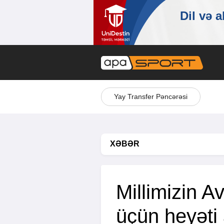
Yay Transfer Pəncərəsi
XƏBƏR
Millimizin A
üçün heyəti 