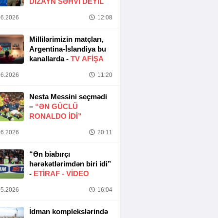
DIZAYN SƏHVI DEYIL
6.2026
12:08
Millilərimizin matçları,
Argentina-İslandiya bu
kanallarda -
TV AFİŞA
6.2026
11:20
Nesta Messini seçmədi
–
“ƏN GÜCLÜ
RONALDO IDI”
6.2026
20:11
“Ən biabırçı
hərəkətlərimdən biri idi”
-
ETIRAF -
VİDEO
5.2026
16:04
İdman komplekslərində