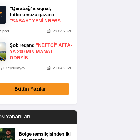
"Qarabağ"a siqnal,
futbolumuza qazanc:
"SABAH" YENI NƏFƏS
GƏTIRDI
Sport
23.04.2026
Şok rəqəm:
"NEFTÇI" AFFA-
YA 200 MIN MANAT
ÖDƏYIB
yıl Xeyrullayev
21.04.2026
Bütün Yazılar
ON XƏBƏRLƏR
Bölgə təmsilçisindən iki