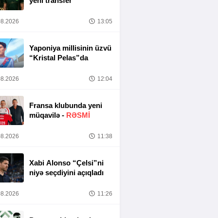
yeni transfer
8.2026
13:05
Yaponiya millisinin üzvü
“Kristal Pelas”da
8.2026
12:04
Fransa klubunda yeni
müqavilə -
RƏSMİ
8.2026
11:38
Xabi Alonso “Çelsi”ni
niyə seçdiyini açıqladı
8.2026
11:26