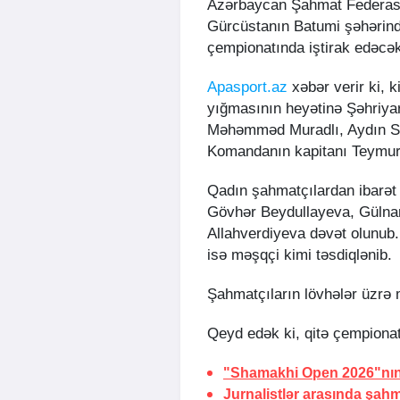
Azərbaycan Şahmat Federasiy
Gürcüstanın Batumi şəhərind
çempionatında iştirak edəcək 
Apasport.az
xəbər verir ki, 
yığmasının heyətinə Şəhri
Məhəmməd Muradlı, Aydın Süle
Komandanın kapitanı Teymur
Qadın şahmatçılardan ibarət 
Gövhər Beydullayeva, Güln
Allahverdiyeva dəvət olunub
isə məşqçi kimi təsdiqlənib.
Şahmatçıların lövhələr üzrə 
Qeyd edək ki, qitə çempionat
"Shamakhi Open 2026"nın a
Jurnalistlər arasında şahm