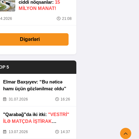
ciddi nöqsanlar:
15
MILYON MANAT!
4.2026
21:08
Digərləri
OP 5
Elmar Baxşıyev: “Bu nəticə
hamı üçün gözlənilməz oldu”
31.07.2026
16:26
"Qarabağ"da iki itki:
"VESTRİ"
İLƏ MATÇDA İŞTİRAK
ETMƏYƏCƏKLƏR
13.07.2026
14:37