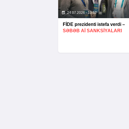
24.07.2026 - 10:52
FİDE prezidenti istefa verdi –
SƏBƏB Aİ SANKSIYALARI