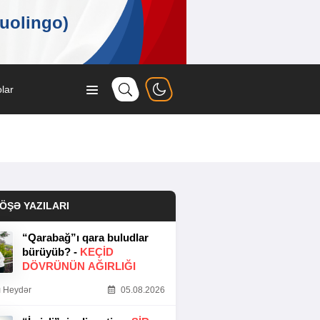
lar
ÖŞƏ YAZILARI
“Qarabağ”ı qara buludlar
bürüyüb? -
KEÇID
DÖVRÜNÜN AĞIRLIĞI
 Heydər
05.08.2026