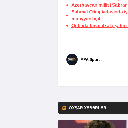
Azərbaycan millisi Şabran
Şahmat Olimpiadasında işt
müəyyənləşib
Qubada beynəlxalq şahmat 
APA Sport
OXŞAR XƏBƏRLƏR