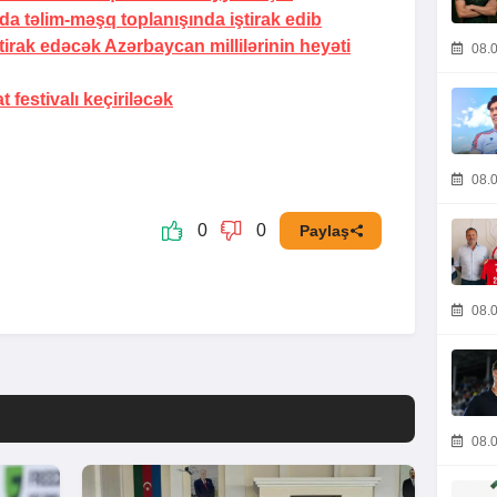
da təlim-məşq toplanışında iştirak edib
irak edəcək Azərbaycan millilərinin heyəti
08.0
festivalı keçiriləcək
08.0
0
0
Paylaş
08.0
08.0