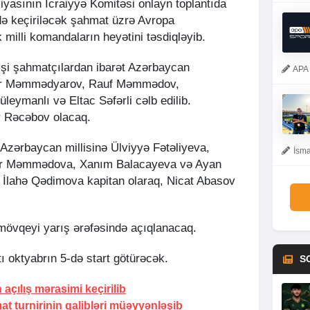
asının İcraiyyə Komitəsi onlayn toplantıda
ə keçiriləcək şahmat üzrə Avropa
milli komandaların heyətini təsdiqləyib.
kişi şahmatçılardan ibarət Azərbaycan
APA 
yar Məmmədyarov, Rauf Məmmədov,
ymanlı və Eltac Səfərli cəlb edilib.
 Rəcəbov olacaq.
Azərbaycan millisinə Ülviyyə Fətəliyeva,
İsma
ar Məmmədova, Xanım Balacayeva və Ayan
. İlahə Qədimova kapitan olaraq, Nicat Abasov
mövqeyi yarış ərəfəsində açıqlanacaq.
ı oktyabrın 5-də start götürəcək.
S
çılış mərasimi keçirilib
at turnirinin qalibləri müəyyənləşib