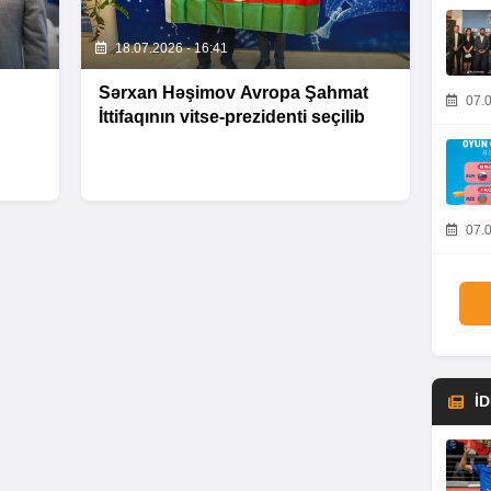
18.07.2026 - 16:41
Sərxan Həşimov Avropa Şahmat
07.0
İttifaqının vitse-prezidenti seçilib
07.0
İ