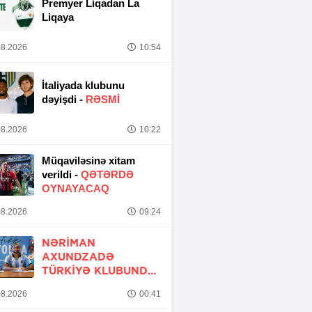
Premyer Liqadan La
Liqaya
8.2026
10:54
İtaliyada klubunu
dəyişdi -
RƏSMİ
8.2026
10:22
Müqaviləsinə xitam
verildi -
QƏTƏRDƏ
OYNAYACAQ
8.2026
09:24
NƏRIMAN
AXUNDZADƏ
TÜRKIYƏ KLUBUNDA
-
RƏSMİ
8.2026
00:41