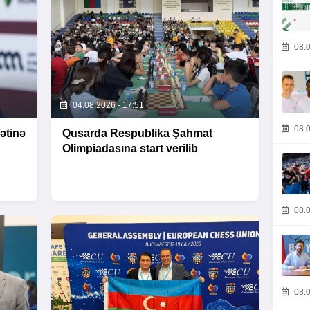
08.0
04.08.2026 - 17:51
08.0
ətinə
Qusarda Respublika Şahmat
Olimpiadasına start verilib
08.0
08.0