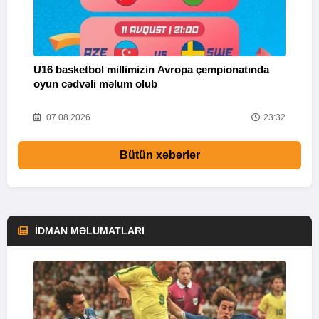
U16 basketbol millimizin Avropa çempionatında
M
oyun cədvəli məlum olub
58
07.08.2026
23:32
Bütün xəbərlər
İDMAN MƏLUMATLARI