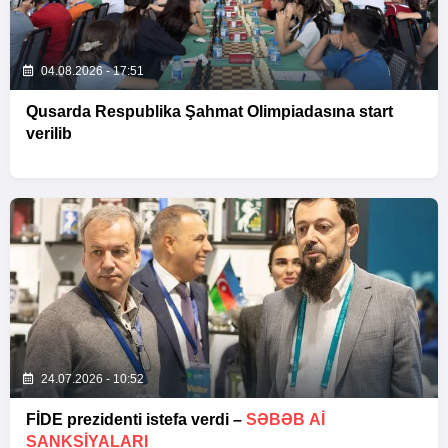
04.08.2026 - 17:51
Qusarda Respublika Şahmat Olimpiadasına start
verilib
24.07.2026 - 10:52
FİDE prezidenti istefa verdi –
SƏBƏB Aİ
SANKSIYALARI