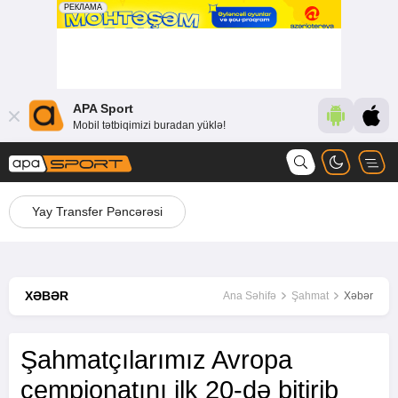
APA Sport
Mobil tətbiqimizi buradan yüklə!
Yay Transfer Pəncərəsi
XƏBƏR
Ana Səhifə
Şahmat
Xəbər
Şahmatçılarımız Avropa
çempionatını ilk 20-də bitirib