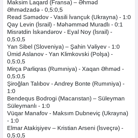
Maksim Laqard (Fransa) – Əhməd
Əhmədzadə - 0,5:0,5
Read Səmədov - Vasili İvançuk (Ukrayna) - 1:0
Qay Levin (İsrail) - Məhəmməd Muradlı - 0:1
Misrətdin İskəndərov - Eyal Noy (İsrail) -
0,5:0,5
Yan Sibel (Sloveniya) – Şahin Vəliyev - 1:0
Ümid Aslanov - Yan Klimkovski (Polşa) -
0,5:0,5
Mirça Parliqras (Rumıniya) - Xaqan Əhməd -
0,5:0,5
Şiroğlan Talıbov - Andrey Bonte (Rumıniya) -
1:0
Bendequs Bodrogi (Macarıstan) – Süleyman
Süleymanlı - 1:0
Vüqar Manafov - Maksım Dubneviç (Ukrayna)
- 1:0
Elmar Atakişiyev – Kristian Arseni (İsveçrə) -
0,5:0,5