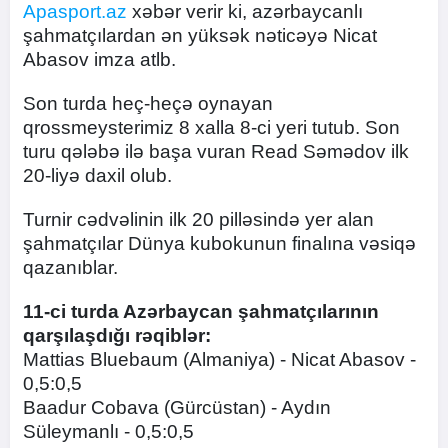
Apasport.az
xəbər verir ki, azərbaycanlı
şahmatçılardan ən yüksək nəticəyə Nicat
Abasov imza atlb.
Son turda heç-heçə oynayan
qrossmeysterimiz 8 xalla 8-ci yeri tutub. Son
turu qələbə ilə başa vuran Read Səmədov ilk
20-liyə daxil olub.
Turnir cədvəlinin ilk 20 pilləsində yer alan
şahmatçılar Dünya kubokunun finalına vəsiqə
qazanıblar.
11-ci turda Azərbaycan şahmatçılarının
qarşılaşdığı rəqiblər:
Mattias Bluebaum (Almaniya) - Nicat Abasov -
0,5:0,5
Baadur Cobava (Gürcüstan) - Aydın
Süleymanlı - 0,5:0,5