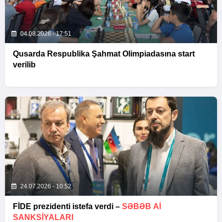
04.08.2026 - 17:51
Qusarda Respublika Şahmat Olimpiadasına start
verilib
24.07.2026 - 10:52
FİDE prezidenti istefa verdi –
SƏBƏB Aİ
SANKSIYALARI