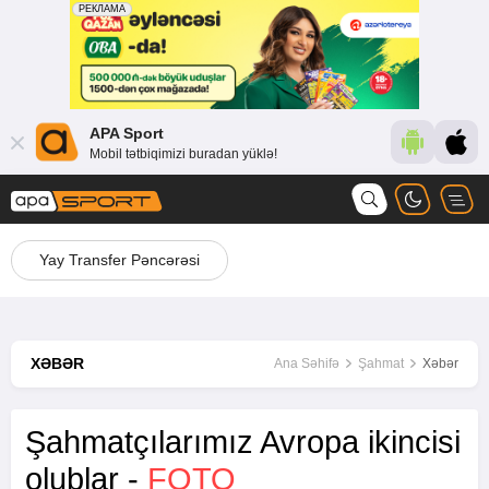
APA Sport
Mobil tətbiqimizi buradan yüklə!
Yay Transfer Pəncərəsi
XƏBƏR
Ana Səhifə
Şahmat
Xəbər
Şahmatçılarımız Avropa ikincisi
olublar -
FOTO