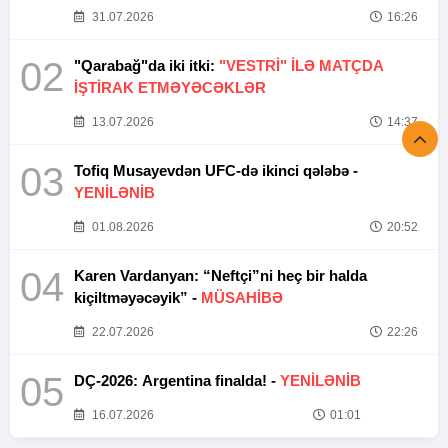
31.07.2026
16:26
02
"Qarabağ"da iki itki:
"VESTRİ" İLƏ MATÇDA
İŞTİRAK ETMƏYƏCƏKLƏR
13.07.2026
14:37
03
Tofiq Musayevdən UFC-də ikinci qələbə -
YENİLƏNİB
01.08.2026
20:52
04
Karen Vardanyan: “Neftçi”ni heç bir halda
kiçiltməyəcəyik” -
MÜSAHİBƏ
22.07.2026
22:26
05
DÇ-2026: Argentina finalda! -
YENİLƏNİB
16.07.2026
01:01