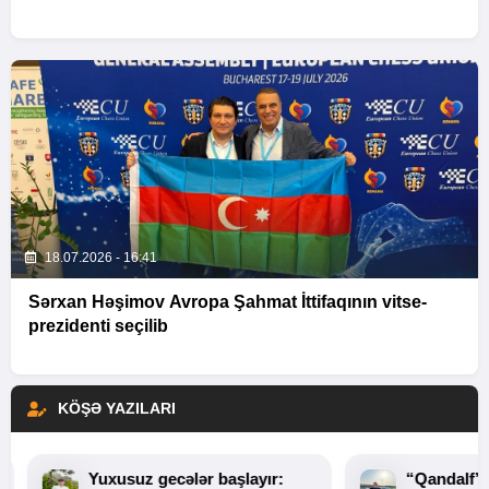
18.07.2026 - 16:41
Sərxan Həşimov Avropa Şahmat İttifaqının vitse-
prezidenti seçilib
KÖŞƏ YAZILARI
Yuxusuz gecələr başlayır:
“Qandalf”