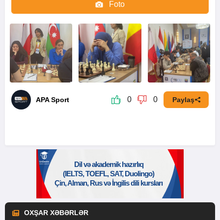
Foto
Video
0
0
APA Sport
Paylaş
OXŞAR XƏBƏRLƏR