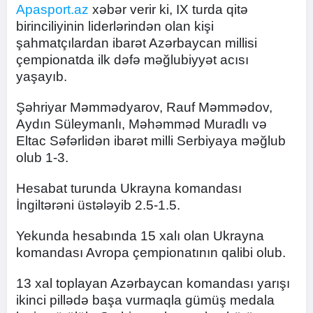
Apasport.az
xəbər verir ki, IX turda qitə
birinciliyinin liderlərindən olan kişi
şahmatçılardan ibarət Azərbaycan millisi
çempionatda ilk dəfə məğlubiyyət acısı
yaşayıb.
Şəhriyar Məmmədyarov, Rauf Məmmədov,
Aydın Süleymanlı, Məhəmməd Muradlı və
Eltac Səfərlidən ibarət milli Serbiyaya məğlub
olub 1-3.
Hesabat turunda Ukrayna komandası
İngiltərəni üstələyib 2.5-1.5.
Yekunda hesabında 15 xalı olan Ukrayna
komandası Avropa çempionatının qalibi olub.
13 xal toplayan Azərbaycan komandası yarışı
ikinci pillədə başa vurmaqla gümüş medala