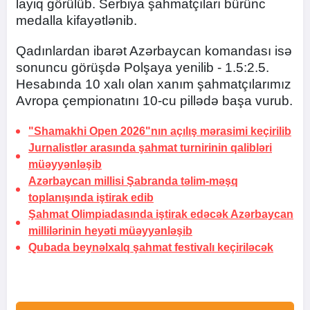
layiq görülüb. Serbiya şahmatçıları bürünc
medalla kifayətlənib.
Qadınlardan ibarət Azərbaycan komandası isə
sonuncu görüşdə Polşaya yenilib - 1.5:2.5.
Hesabında 10 xalı olan xanım şahmatçılarımız
Avropa çempionatını 10-cu pillədə başa vurub.
"Shamakhi Open 2026"nın açılış mərasimi keçirilib
Jurnalistlər arasında şahmat turnirinin qalibləri
müəyyənləşib
Azərbaycan millisi Şabranda təlim-məşq
toplanışında iştirak edib
Şahmat Olimpiadasında iştirak edəcək Azərbaycan
millilərinin heyəti müəyyənləşib
Qubada beynəlxalq şahmat festivalı keçiriləcək