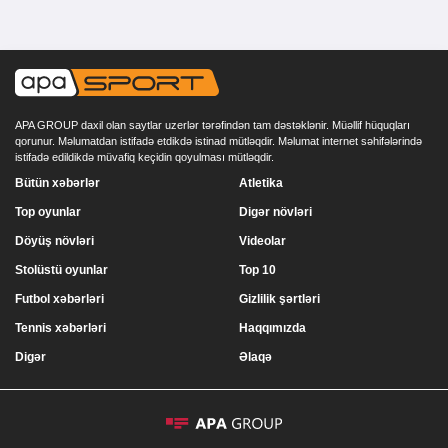
APA GROUP daxil olan saytlar uzerlər tərəfindən tam dəstəklənir. Müəllif hüquqları
qorunur. Məlumatdan istifadə etdikdə istinad mütləqdir. Məlumat internet səhifələrində
istifadə edildikdə müvafiq keçidin qoyulması mütləqdir.
Bütün xəbərlər
Atletika
Top oyunlar
Digər növləri
Döyüş növləri
Videolar
Stolüstü oyunlar
Top 10
Futbol xəbərləri
Gizlilik şərtləri
Tennis xəbərləri
Haqqımızda
Digər
Əlaqə