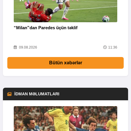
“Milan”dan Paredes üçün təklif
M
53
09.08.2026
11:36
Bütün xəbərlər
İDMAN MƏLUMATLARI