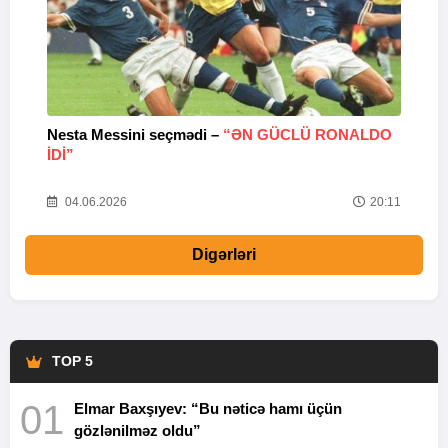
Nesta Messini seçmədi –
“ƏN GÜCLÜ RONALDO
“
IDI”
V
20
04.06.2026
20:11
Digərləri
TOP 5
01
Elmar Baxşıyev: “Bu nəticə hamı üçün
gözlənilməz oldu”