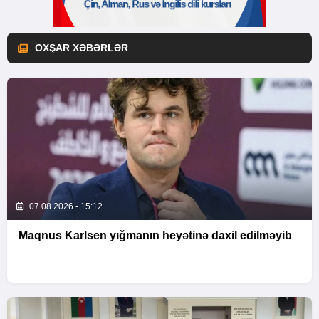
OXŞAR XƏBƏRLƏR
07.08.2026 - 15:12
Maqnus Karlsen yığmanın heyətinə daxil edilməyib