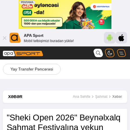
APA Sport
Mobil tətbiqimizi buradan yüklə!
Yay Transfer Pəncərəsi
XƏBƏR
Ana Səhifə
Şahmat
Xəbər
"Sheki Open 2026" Beynəlxalq
Şahmat Festivalına yekun