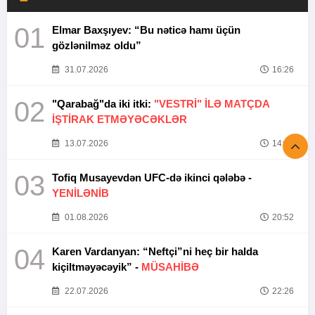
01
Elmar Baxşıyev: “Bu nəticə hamı üçün
gözlənilməz oldu”
31.07.2026
16:26
02
"Qarabağ"da iki itki:
"VESTRİ" İLƏ MATÇDA
İŞTİRAK ETMƏYƏCƏKLƏR
13.07.2026
14:37
03
Tofiq Musayevdən UFC-də ikinci qələbə -
YENİLƏNİB
01.08.2026
20:52
04
Karen Vardanyan: “Neftçi”ni heç bir halda
kiçiltməyəcəyik” -
MÜSAHİBƏ
22.07.2026
22:26