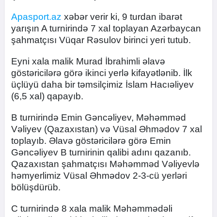
Apasport.az
xəbər verir ki, 9 turdan ibarət
yarışın A turnirində 7 xal toplayan Azərbaycan
şahmatçısı Vüqar Rəsulov birinci yeri tutub.
Eyni xala malik Murad İbrahimli əlavə
göstəricilərə görə ikinci yerlə kifayətlənib. İlk
üçlüyü daha bir təmsilçimiz İslam Hacıəliyev
(6,5 xal) qapayıb.
B turnirində Emin Gəncəliyev, Məhəmməd
Vəliyev (Qazaxıstan) və Vüsal Əhmədov 7 xal
toplayıb. Əlavə göstəricilərə görə Emin
Gəncəliyev B turnirinin qalibi adını qazanıb.
Qazaxıstan şahmatçısı Məhəmməd Vəliyevlə
həmyerlimiz Vüsal Əhmədov 2-3-cü yerləri
bölüşdürüb.
C turnirində 8 xala malik Məhəmmədəli