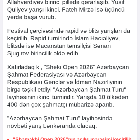
Allahverdiyev birinci pillədə qərarlaşıb. Yusif
Quliyev yarışı ikinci, Fateh Mirzə isə üçüncü
yerdə başa vurub.
Festival çərçivəsində rapid və blits yarışları da
keçirilib. Rapid turnirində İslam Hacıəliyev,
blitsdə isə Macarıstan təmsilçisi Sənan
Sjugirov birincilik əldə edib.
Xatırladaq ki, "Sheki Open 2026" Azərbaycan
Şahmat Federasiyası və Azərbaycan
Respublikası Gənclər və İdman Nazirliyinin
birgə təşkil etdiyi "Azərbaycan Şahmat Turu"
layihəsinin ikinci turniridir. Yarışda 10 ölkədən
400-dən çox şahmatçı mübarizə aparıb.
"Azərbaycan Şahmat Turu" layihəsində
növbəti yarış Lənkəranda olacaq.
"Shamakhi Open 2026"nın açılış mərasimi keçirilib