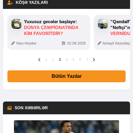
KÖŞƏ YAZILARI
Yuxusuz gecələr başlayır:
“Qandalf”
DÜNYA ÇEMPIONATINDA
“Neftçi”ni
KIM FAVORITDIR?
VERNİDUB
TOXUNUŞ
Hacı Heydər
02.06.2026
İsmayıl Xeyrullaye
1
2
3
4
5
6
7
Bütün Yazılar
SON XƏBƏRLƏR