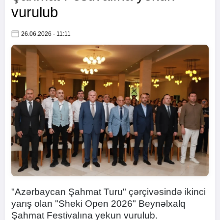
vurulub
26.06.2026 - 11:11
"Azərbaycan Şahmat Turu" çərçivəsində ikinci
yarış olan "Sheki Open 2026" Beynəlxalq
Şahmat Festivalına yekun vurulub.