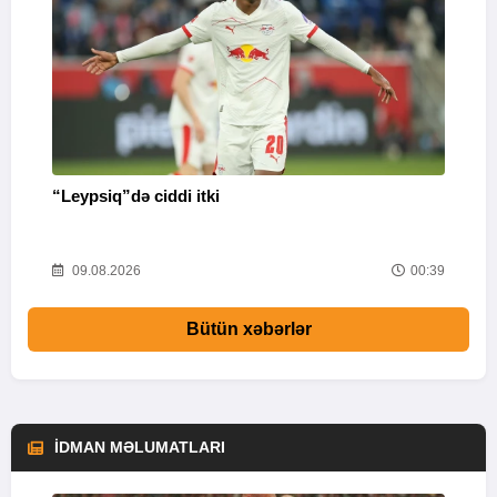
“Leypsiq”də ciddi itki
“
46
09.08.2026
00:39
Bütün xəbərlər
İDMAN MƏLUMATLARI