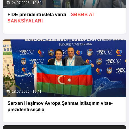
24.07.2026 - 10:52
FİDE prezidenti istefa verdi –
SƏBƏB Aİ
SANKSIYALARI
18.07.2026 - 16:41
Sərxan Həşimov Avropa Şahmat İttifaqının vitse-
prezidenti seçilib