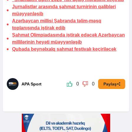
Jurnalistlər arasında şahmat turnirinin qalibləri
müəyyənləşib
Azərbaycan millisi Şabranda təlim-məşq
toplanışında iştirak edib
Şahmat Olimpiadasında iştirak edəcək Azərbaycan
millilərinin heyəti müəyyənləşib
Qubada beynəlxalq şahmat festivalı keçiriləcək
0
0
APA Sport
Paylaş