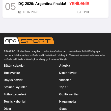
05
DÇ-2026: Argentina finalda! -
YENİLƏNİB
16.07.2026
01:01
APA GROUP daxil olan saytlar uzerlər tərəfindən tam dəstəklənir. Müəllif hüquqları
qorunur. Məlumatdan istifadə etdikdə istinad mütləqdir. Məlumat internet səhifələrində
istifadə edildikdə müvafiq keçidin qoyulması mütləqdir.
Bütün xəbərlər
Atletika
Top oyunlar
Digər növləri
Döyüş növləri
Videolar
Stolüstü oyunlar
Top 10
Futbol xəbərləri
Gizlilik şərtləri
Tennis xəbərləri
Haqqımızda
Digər
Əlaqə